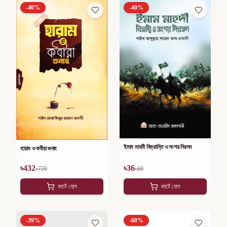
-
40
%
-
40
%
ইমাম মাহদী বিভ্রান্তি ও সংশয় নিরসন
হারাম ও কবীরা গুনাহ
৳
432
৳
36
৳
720
৳
60
কার্টে যোগ
কার্টে যোগ
-
39
%
-
60
%