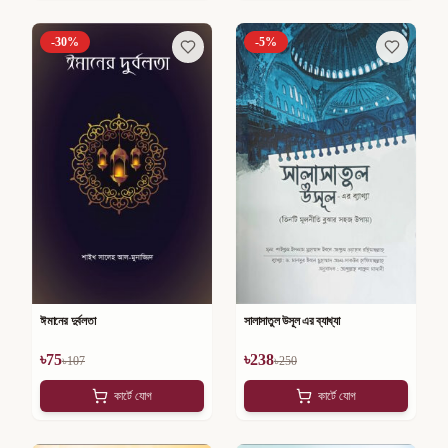
-
30
%
-
5
%
সালাসাতুল উসূল এর ব্যাখ্যা
ঈমানের দুর্বলতা
৳
75
৳
238
৳
107
৳
250
কার্টে যোগ
কার্টে যোগ