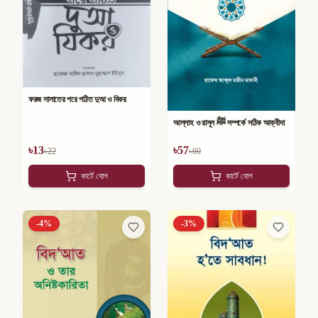
ফরজ সালাতের পরে পঠিত দুআ ও যিকর
আল্লাহ ও রাসূল ﷺ সম্পর্কে সঠিক আক্বীদা
৳
13
৳
57
৳
22
৳
60
কার্টে যোগ
কার্টে যোগ
-
4
%
-
3
%