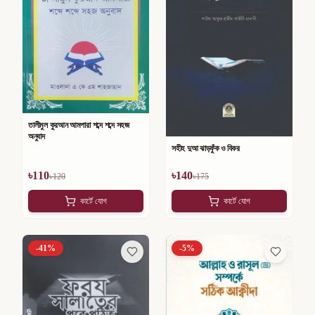
তালীমুল কুরআন আমপারা শব্দে শব্দে সহজ
অনুবাদ
সহীহ দুআ ঝাড়ফুঁক ও যিকর
৳
110
৳
140
৳
120
৳
175
কার্টে যোগ
কার্টে যোগ
-
41
%
-
5
%