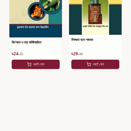
বিদআত হতে সাবধান
বিদ'আত ও তার অনিষ্টকারিতা
৳
24
৳
29
৳
25
৳
30
কার্টে যোগ
কার্টে যোগ