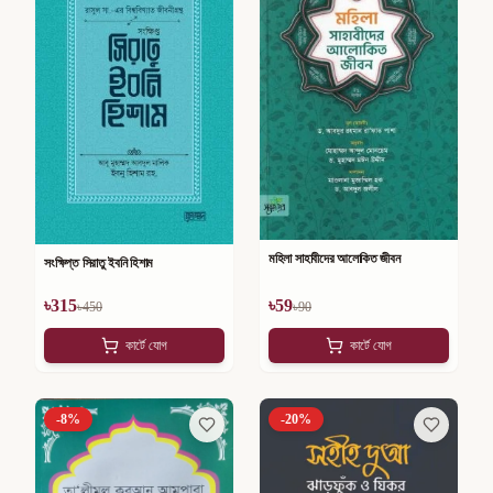
মহিলা সাহাবীদের আলোকিত জীবন
সংক্ষিপ্ত সিরাতু ইবনি হিশাম
৳
315
৳
59
৳
450
৳
90
কার্টে যোগ
কার্টে যোগ
-
8
%
-
20
%