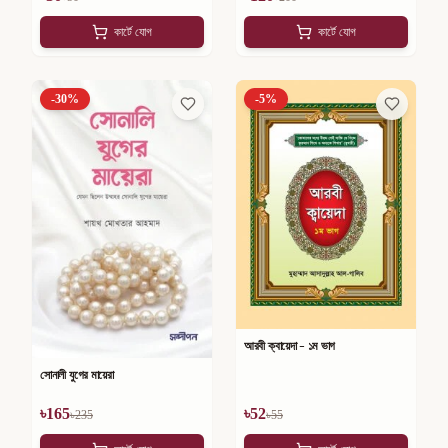
কার্টে যোগ
কার্টে যোগ
-
30
%
-
5
%
আরবী ক্বায়েদা - ১ম ভাগ
সোনালী যুগের মায়েরা
৳
165
৳
52
৳
235
৳
55