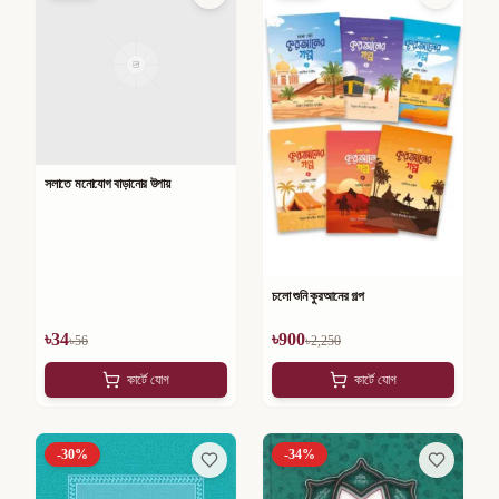
সলাতে মনোযোগ বাড়ানোর উপায়
চলো শুনি কুরআনের গল্প
৳
34
৳
900
৳
56
৳
2,250
কার্টে যোগ
কার্টে যোগ
-
30
%
-
34
%