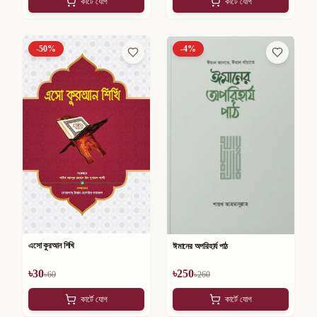
কার্টে যোগ
কার্টে যোগ
-
50
%
-
4
%
এসো কুরআন শিখি
ঈমানের অপরিহার্য পাঠ
৳
30
৳
250
৳
60
৳
260
কার্টে যোগ
কার্টে যোগ