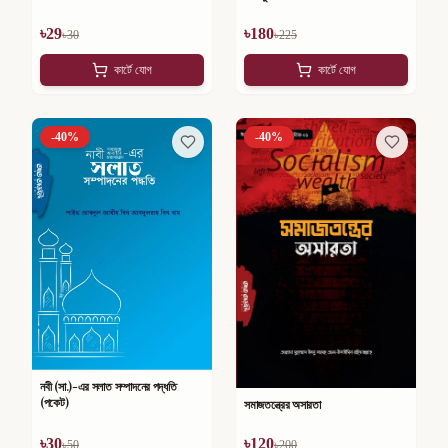
৳
29
৳
180
৳
30
৳
225
কার্টে যোগ
কার্টে যোগ
-
40
%
-
40
%
নবী (সা.)-এর সলাত সম্পাদনের পদ্ধতি
(পকেট)
সমাজতন্ত্রের অসারতা
৳
30
৳
120
৳
50
৳
200