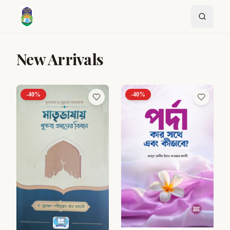
New Arrivals
-
40
%
-
40
%