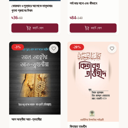
পর্দা কার সাথে এবং কীভাবে
কোরআন ও সুন্নাহর আলোকে মাতৃভাষায়
খুতবা প্রদানের বিধান
৳
36
৳
84
৳
60
৳
140
কার্টে যোগ
কার্টে যোগ
-
3
%
-
20
%
আল আক্বীদা আত-ত্বহাবীয়া
কিতাবুত তাওহীদ