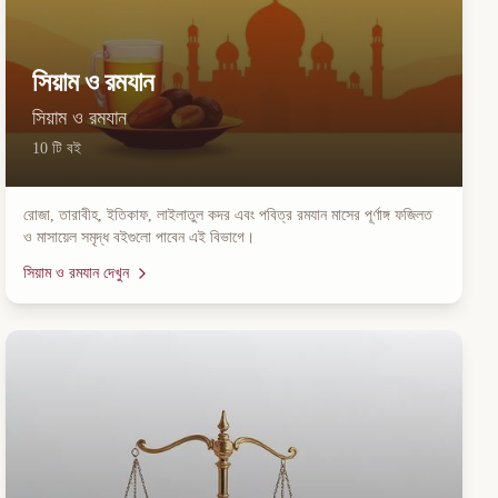
সিয়াম ও রমযান
সিয়াম ও রমযান
10
টি বই
রোজা, তারাবীহ, ইতিকাফ, লাইলাতুল কদর এবং পবিত্র রমযান মাসের পূর্ণাঙ্গ ফজিলত
ও মাসায়েল সমৃদ্ধ বইগুলো পাবেন এই বিভাগে।
সিয়াম ও রমযান
দেখুন