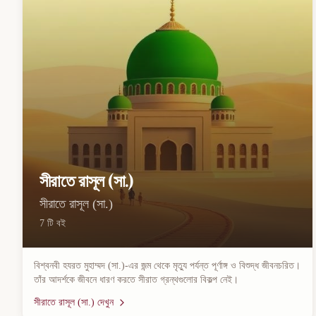
সীরাতে রাসূল (সা.)
সীরাতে রাসূল (সা.)
7
টি বই
বিশ্বনবী হযরত মুহাম্মদ (সা.)-এর জন্ম থেকে মৃত্যু পর্যন্ত পূর্ণাঙ্গ ও বিশুদ্ধ জীবনচরিত।
তাঁর আদর্শকে জীবনে ধারণ করতে সীরাত গ্রন্থগুলোর বিকল্প নেই।
সীরাতে রাসূল (সা.)
দেখুন