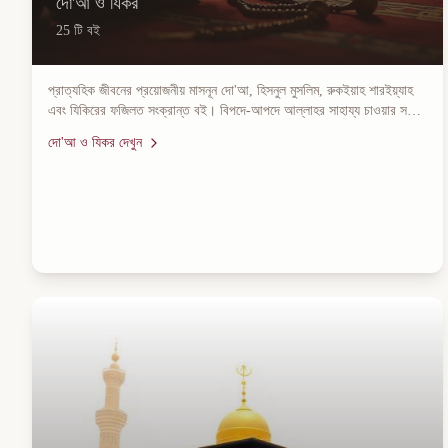
দো'আ ও যিকর
25
টি বই
প্রাত্যহিক জীবনের প্রয়োজনীয় মাসনূন দো'আ, হিসনুল মুসলিম, রুকইয়াহ শারইয়্যাহ
এবং যিকিরের ফজিলত সংক্রান্ত বই। বিপদে-আপদে আল্লাহর সাহায্য চাওয়ার সঠিক
পদ্ধতি জানতে এগুলো পড়ুন।
দো'আ ও যিকর
দেখুন