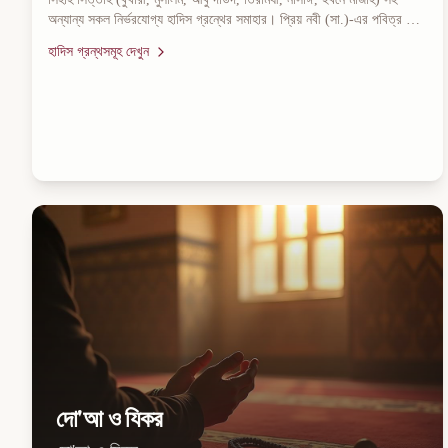
অন্যান্য সকল নির্ভরযোগ্য হাদিস গ্রন্থের সমাহার। প্রিয় নবী (সা.)-এর পবিত্র বাণী
ও সুন্নাহর অথেন্টিক উৎস পাবেন এখানে।
হাদিস গ্রন্থসমূহ
দেখুন
দো'আ ও যিকর