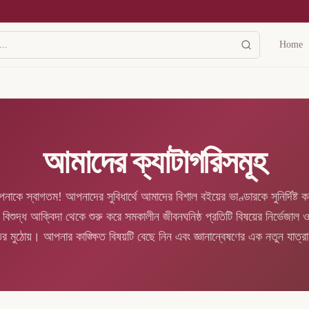
Home
আমাদের ক্যাটাগরিসমূহ
াকে স্বাগতম! আপনাদের সুবিধার্থে আমাদের বিশাল বইয়ের ভাণ্ডারকে সুনির্দিষ্ট ক
বিশুদ্ধ আক্বিদা থেকে শুরু করে সমকালীন জীবনঘনিষ্ঠ প্রতিটি বিষয়ের নির্ভেজাল
 মুঠোয়। আপনার কাঙ্ক্ষিত বিষয়টি বেছে নিন এবং জ্ঞানান্বেষণের এক নতুন যাত্র