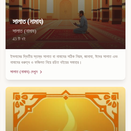
সালাত (নামায)
সালাত (নামায)
43
টি বই
ইসলামের দ্বিতীয় স্তম্ভ সালাত বা নামাযের সঠিক নিয়ম, জানাযা, ঈদের সালাত এবং
নামাযের গুরুত্ব ও ফজিলত নিয়ে রচিত বইয়ের সমাহার।
সালাত (নামায)
দেখুন