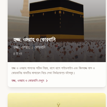
হজ্জ, ওমরাহ ও কোরবানি
হজ্জ, ওমরাহ ও কোরবানি
8
টি বই
হজ্জ ও ওমরাহ পালনের সঠিক নিয়ম, ধাপে ধাপে গাইডলাইন এবং জিলহজ্জ মাস ও
কোরবানির যাবতীয় মাসায়েল নিয়ে লেখা নির্ভরযোগ্য বইসমূহ।
হজ্জ, ওমরাহ ও কোরবানি
দেখুন