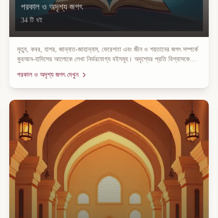
পরকাল ও অদৃশ্য জগৎ
34
টি বই
মৃত্যু, কবর, হাশর, জান্নাত-জাহান্নাম, ফেরেশতা এবং জীন ও শয়তানের জগৎ সম্পর্কে
কুরআন-হাদিসের আলোকে লেখা নির্ভরযোগ্য বইসমূহ। অদৃশ্যের প্রতি বিশ্বাসকে
আরও দৃঢ় করতে এই ক্যাটাগরি সাজানো হয়েছে।
পরকাল ও অদৃশ্য জগৎ
দেখুন