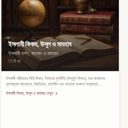
ইসলামী ফিকহ, উসূল ও মাযহাব
ইসলামী দর্শন, মতবাদ ও মাযহাব
73
টি বই
ইসলামী শরীয়তের বিধি-বিধান, ফিকহের মূলনীতি (উসূলুল ফিকহ), চার মাযহাবের
তুলনামূলক আলোচনা, ইজতিহাদ, তাকলীদ এবং ফতোয়া সংকলন সংক্রান্ত
গ্রন্থসমূহ। এই বিভাগে হানাফী, শাফেয়ী, মালেকী ও হাম্বলী মাযহাবের দলিলভিত্তিক
ইসলামী ফিকহ, উসূল ও মাযহাব
দেখুন
আলোচনা, মাসআলা-মাসায়েল এবং আধুনিক যুগের ফিকহী সমস্যার সমাধান পাওয়া
যাবে।