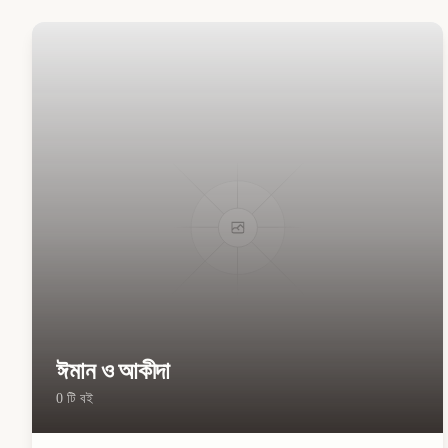
ঈমান ও আকীদা
0
টি বই