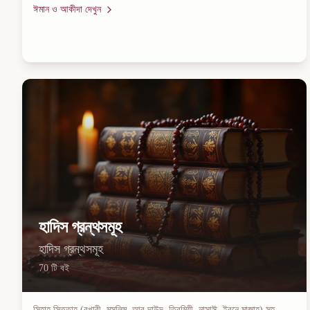
ঈমান ও আকীদা
দেখুন
হাদিস গ্রন্থসমূহ
হাদিস গ্রন্থসমূহ
70
টি বই
সিহাহ সিত্তাহ (বুখারী, মুসলিম, আবু দাউদ, তিরমিযী, নাসাঈ, ইবনে মাজাহ) সহ