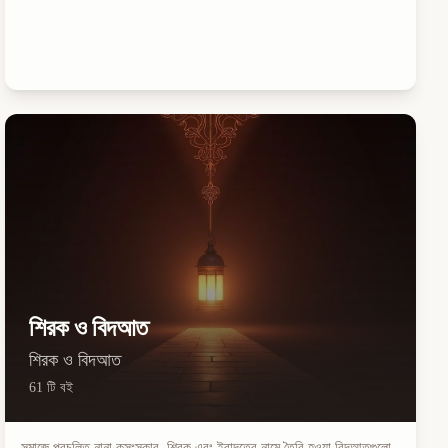
শিরক ও বিদআত
শিরক ও বিদআত
61
টি বই
সমাজে প্রচলিত নানা কুসংস্কার, শিরক এবং ইবাদতের নামে তৈরি হওয়া বিদআতগুলো