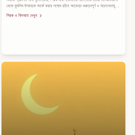
থেকে মুসলিম উম্মাহকে সতর্ক করার লক্ষ্যে রচিত অত্যন্ত গুরুত্বপূর্ণ ও সচেতনতামূলক
বইগুলোর সংগ্রহ।
শিরক ও বিদআত
দেখুন