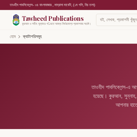
তাওহীদ পাবলিকেশন্স- ৩৪ বাংলাবাজার , মাদ্রাসা মার্কেট, (১ম গলি, নিচ তলা)
Tawheed Publications
কুরআন ও সহীহ সুন্নাহর গণ্ডিতে আবদ্ধ নির্ভরযোগ্য প্রকাশনায় সচেষ্ট।
হোম
ক্যাটাগরিসমূহ
তাওহীদ পাবলিকেশন্স-এ আপন
হয়েছে। কুরআন, সুন্নাহ, 
আপনার হাতের