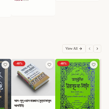
View All
-
40
%
-
40
%
-
40
আল-লুলু ওয়াল মারজান (মুত্তাফাকুন
আলাইহি)