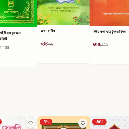
একশ হাদীস
সহীহ দুআ ঝাড়ফুঁক ও যিকর
তাইসীরুল কুরআন
ীছাড়া)
৳
36
৳
90
৳
60
৳
150
1,100
-
5
%
-
50
%