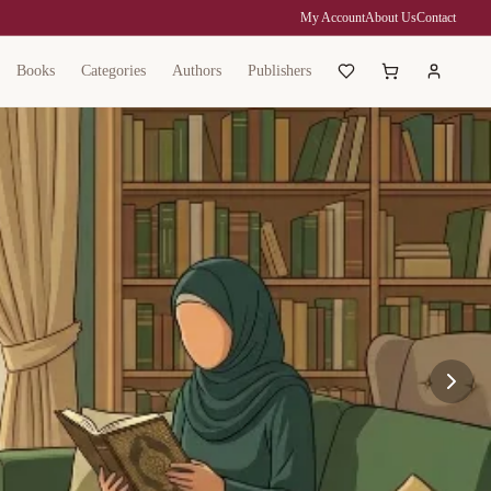
My Account
About Us
Contact
Books
Categories
Authors
Publishers