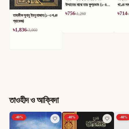
উম্মাতের মাঝে তার কুপ্রভাব (১-৪)
খণ্ডে সম
খণ্ড
৳
756
৳
714
৳
1,260
৳
তাহকীক সুনানু ইবনু মাজাহ (১-৩ খণ্ড
প্যাকেজ)
৳
1,836
৳
3,060
তাওহীদ ও আক্বিদা
-
40
%
-
40
%
-
40
%