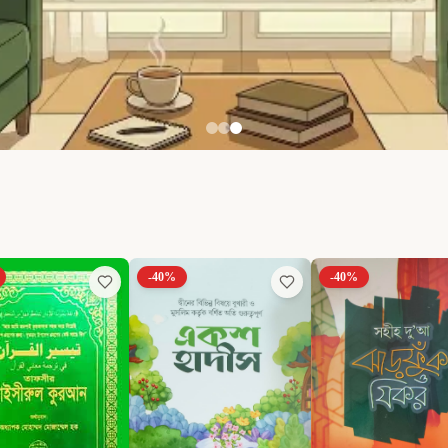
-
40
%
-
40
%