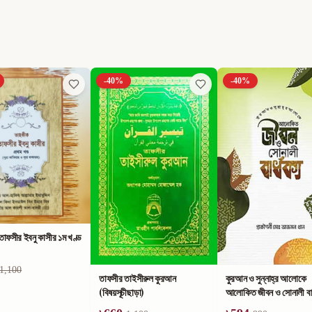
-
40
%
-
40
%
াফসীর ইবনু কাসীর ১ম খণ্ড
1,100
তাফসীর তাইসীরুল কুরআন
কুরআন ও সুন্নাহ্‌র আলোকে
(বিষয়সূচীছাড়া)
আলোকিত জীবন ও সোনালী বার্