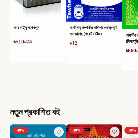
আর রাহীকুল মাখতূম
আকীদাহ্ সম্পর্কিত কতিপয় গুরুত্বপূর্ণ
মাসআলাহ (পকেট সাইজ)
তাফসীর 
(বিষয়সূচ
৳
510
৳
850
৳
12
৳
660
৳
নতুন প্রকাশিত বই
-
40
%
-
40
%
-
30
%