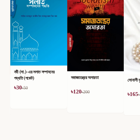
নবী (সা.)-এর সলাত সম্পাদনের
সমাজতন্ত্রের অসারতা
পদ্ধতি (পকেট)
সোনালী য
৳
30
৳
50
৳
120
৳
200
৳
165
৳