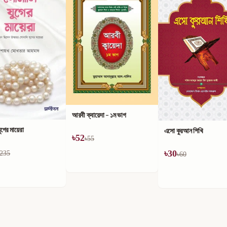
আরবী ক্বায়েদা - ১ম ভাগ
ুগের মায়েরা
এসো কুরআন শিখি
৳
52
৳
55
৳
30
235
৳
60