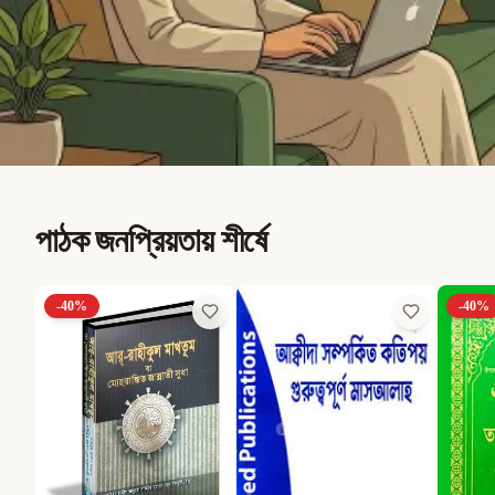
পাঠক জনপ্রিয়তায় শীর্ষে
-
40
%
-
40
%