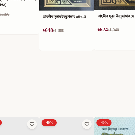
াপ্ত)
1,190
তাহকীক সুনান ইবনু মাজাহ ১ম
তাহকীক সুনান ইবনু মাজাহ ৩য় খণ্ড
৳
624
৳
648
৳
1,040
৳
1,080
-
40
%
-
40
%