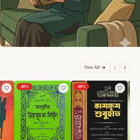
View All
-
40
%
-
40
%
-
6