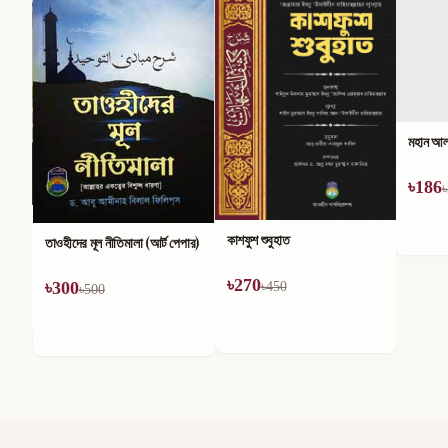
মহান আল্
৳
186
৳
কাশফুশ শুবুহাত
তাওহীদের মূল নীতিমালা (আর্ট পেপার)
৳
270
৳
300
৳
450
৳
500