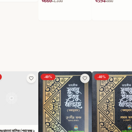
৳
660
৳
594
৳
1,100
৳
990
-
40
%
-
40
%
ুওয়াত্তা মালিক (প্যাকেজ ২