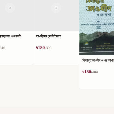
লাহর নাম ও গুণাবলী
তাওহীদের মূল নীতিমালা
৳
180
310
৳
300
কিতাবুত তাওহীদ ও এর ব্যাখ্য
৳
180
৳
300