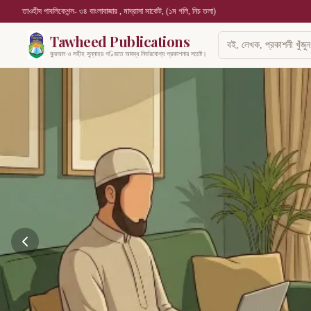
তাওহীদ পাবলিকেশন্স- ৩৪ বাংলাবাজার , মাদ্রাসা মার্কেট, (১ম গলি, নিচ তলা)
Tawheed Publications
কুরআন ও সহীহ সুন্নাহর গণ্ডিতে আবদ্ধ নির্ভরযোগ্য প্রকাশনায় সচেষ্ট।