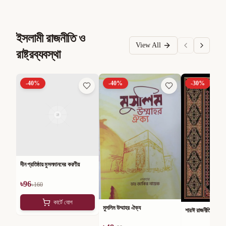
ইসলামী রাজনীতি ও
View All
রাষ্ট্রব্যবস্থা
-
40
%
-
40
%
-
30
%
দীন প্রতিষ্ঠায় মুসলমানদের করণীয়
৳
96
৳
160
কার্টে যোগ
মুসলিম উম্মাহর ঐক্য
শারঈ রাজনীতি