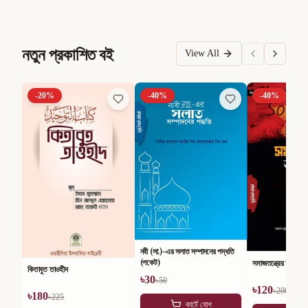
নতুন প্রকাশিত বই
View All
-
20
%
-
40
%
-
40
%
নবী (সা.)-এর সলাত সম্পাদনের পদ্ধতি
(পকেট)
সমাজতন্ত্রের অসারতা
কিতাবুত তাওহীদ
৳
30
৳
50
৳
120
৳
200
৳
180
৳
225
কার্টে যোগ