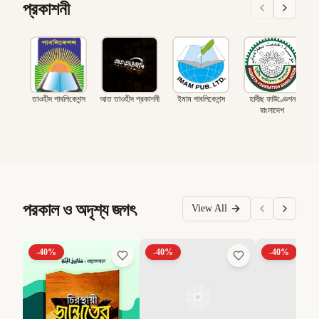
প্রকাশনী
তাওহীদ পাবলিকেশন্স
আত তাওহীদ প্রকাশনী
ইমাম পাবলিকেশন্স
হাদীছ ফাউণ্ডেশন
বাংলাদেশ
পরকাল ও অদৃশ্য জগৎ
View All
-
40
%
-
40
%
-
40
%