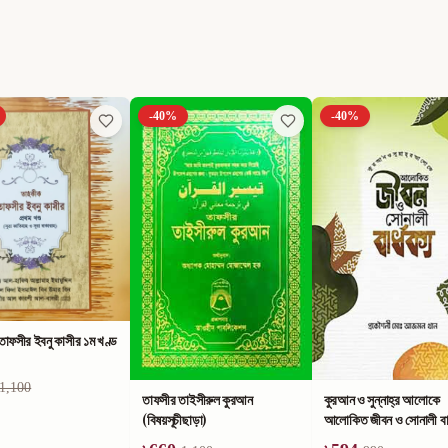
-
40
%
-
40
%
াফসীর ইবনু কাসীর ১ম খণ্ড
1,100
তাফসীর তাইসীরুল কুরআন
কুরআন ও সুন্নাহ্‌র আলোকে
(বিষয়সূচীছাড়া)
আলোকিত জীবন ও সোনালী বার্