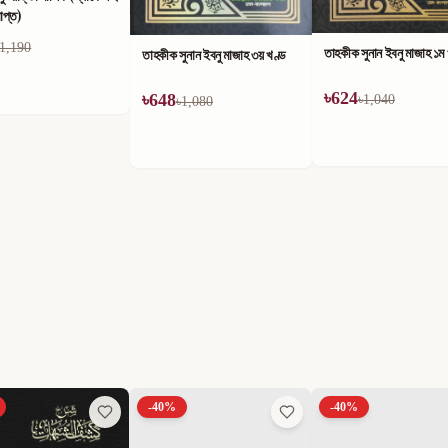
াপ্ত)
1,190
তাহকীক সুনান ইবনু মাজাহ ১ম
তাহকীক সুনান ইবনু মাজাহ ৩য় খণ্ড
৳
624
৳
648
৳
1,040
৳
1,080
-
40
%
-
40
%