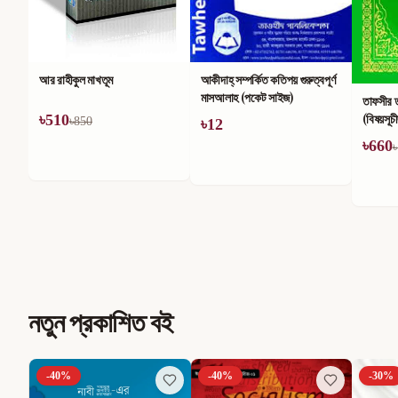
আর রাহীকুল মাখতূম
আকীদাহ্ সম্পর্কিত কতিপয় গুরুত্বপূর্ণ
মাসআলাহ (পকেট সাইজ)
তাফসীর 
(বিষয়সূচ
৳
510
৳
850
৳
12
৳
660
৳
নতুন প্রকাশিত বই
-
40
%
-
40
%
-
30
%