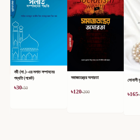
নবী (সা.)-এর সলাত সম্পাদনের
সমাজতন্ত্রের অসারতা
পদ্ধতি (পকেট)
সোনালী য
৳
30
৳
50
৳
120
৳
200
৳
165
৳