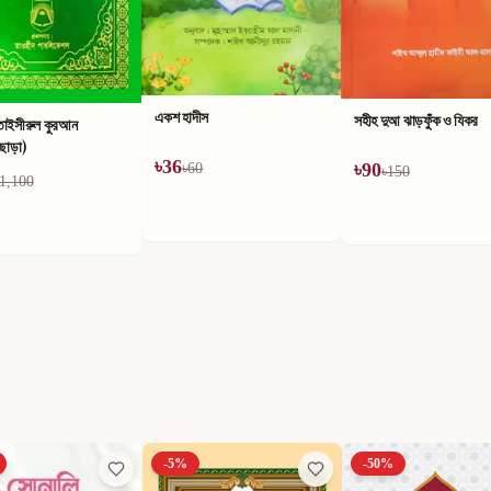
একশ হাদীস
সহীহ দুআ ঝাড়ফুঁক ও যিকর
তাইসীরুল কুরআন
ীছাড়া)
৳
36
৳
90
৳
60
৳
150
1,100
-
5
%
-
50
%