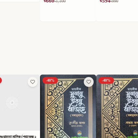
৳
660
৳
594
৳
1,100
৳
990
-
40
%
-
40
%
ুওয়াত্তা মালিক (প্যাকেজ ২