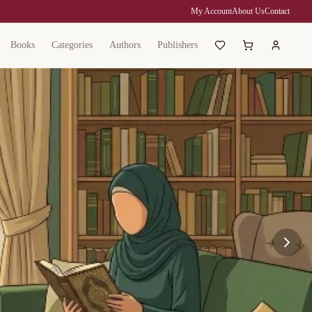
My Account
About Us
Contact
Books
Categories
Authors
Publishers