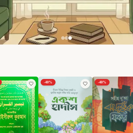
-
40
%
-
40
%