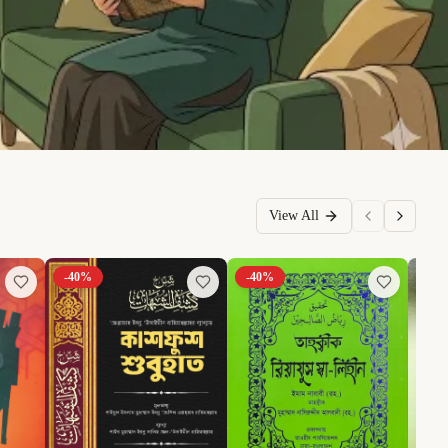
View All
-
40
%
-
40
%
-
6