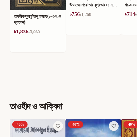
উম্মাতের মাঝে তার কুপ্রভাব (১-৪)
খণ্ডে সম
খণ্ড
৳
756
৳
714
৳
1,260
৳
তাহকীক সুনানু ইবনু মাজাহ (১-৩ খণ্ড
প্যাকেজ)
৳
1,836
৳
3,060
তাওহীদ ও আক্বিদা
-
40
%
-
40
%
-
40
%