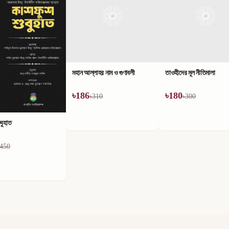
লাহর নাম ও গুণাবলী
তাওহীদের মূল নীতিমালা
৳
180
310
৳
300
কিতাবুত তাওহীদ ও এর ব্যাখ্য
৳
180
৳
300