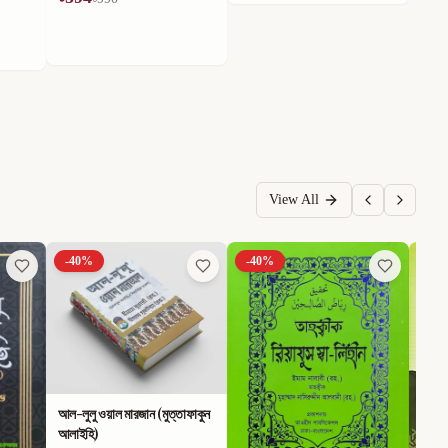
View All
-
40
%
-
40
%
-
40
আল-লুলু ওয়াল মারজান (মুত্তাফাকুন
আলাইহি)