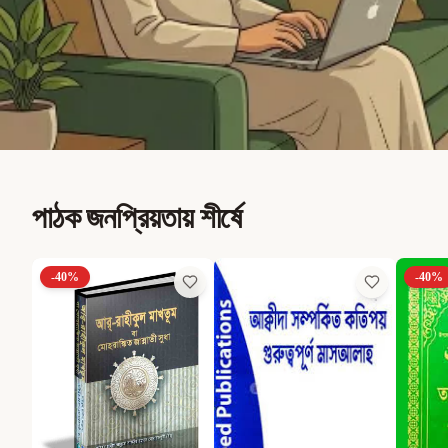
পাঠক জনপ্রিয়তায় শীর্ষে
-
40
%
-
40
%