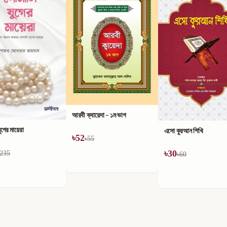
আরবী ক্বায়েদা - ১ম ভাগ
ুগের মায়েরা
এসো কুরআন শিখি
৳
52
৳
55
৳
30
235
৳
60