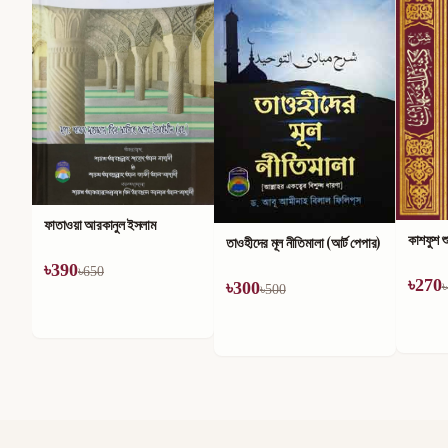
মহান আল্
৳
186
৳
কাশফুশ শুবুহাত
তাওহীদের মূল নীতিমালা (আর্ট পেপার)
৳
270
৳
300
৳
450
৳
500