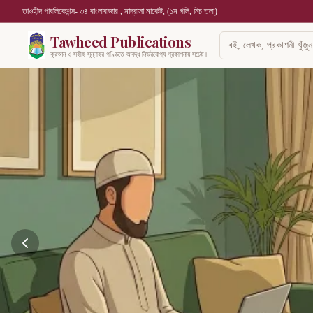
তাওহীদ পাবলিকেশন্স- ৩৪ বাংলাবাজার , মাদ্রাসা মার্কেট, (১ম গলি, নিচ তলা)
Tawheed Publications
কুরআন ও সহীহ সুন্নাহর গণ্ডিতে আবদ্ধ নির্ভরযোগ্য প্রকাশনায় সচেষ্ট।