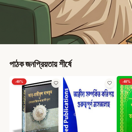
পাঠক জনপ্রিয়তায় শীর্ষে
-
40
%
-
40
%