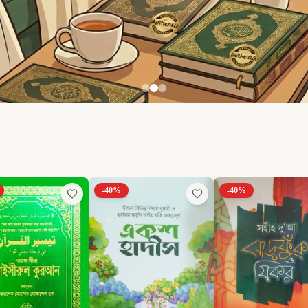
-
40
%
-
40
%