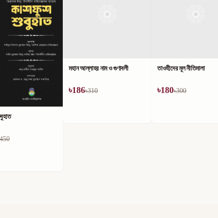
লাহর নাম ও গুণাবলী
তাওহীদের মূল নীতিমালা
৳
180
310
৳
300
কিতাবুত তাওহীদ ও এর ব্যাখ্য
৳
180
৳
300