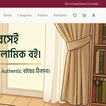
My Account
About Us
Contact
Books
Categories
Authors
Publishers