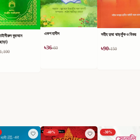
তাহক্বীক রিয়াযুস স্বা-লিহীন
ীস
সহীহ দুআ ঝাড়ফুঁক ও যিকর
৳
618
৳
1,030
৳
90
0
৳
150
-
40
%
-
30
%