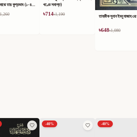
াপ্ত)
1,190
তাহকীক সুনান ইবনু মাজাহ ১ম
তাহকীক সুনান ইবনু মাজাহ ৩য় খণ্ড
৳
624
৳
648
৳
1,040
৳
1,080
-
40
%
-
40
%