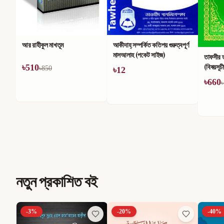
আকীদাহ্ সম্পর্কিত কতিপয় গুরুত্বপূর্ণ
একশ হাদ
মাসআলাহ (পকেট সাইজ)
তাফসীর তাইসীরুল কুরআন
(বিষয়সূচীছাড়া)
৳
12
৳
36
৳
6
৳
660
৳
1,100
নতুন প্রকাশিত বই
-
3
%
-
20
%
-
40
%