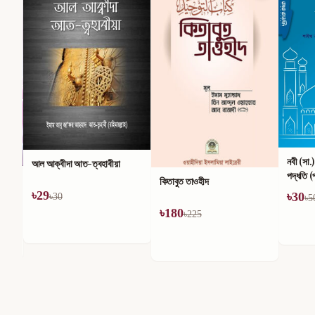
নবী (সা.
আল আক্বীদা আত-ত্বহাবীয়া
পদ্ধতি (
কিতাবুত তাওহীদ
৳
29
৳
30
৳
30
৳
5
৳
180
৳
225