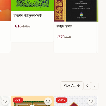
কাশফুশ শুবুহাত
ছালাতুর রাসূল (ছাঃ)
৳
270
৳
170
৳
450
৳
180
View All
-
5
%
-
50
%
-
4