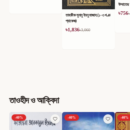
উম্মাতের মাঝে তার কুপ্রভাব (১-৪)
খণ্ডে সম
খণ্ড
৳
756
৳
714
৳
1,260
৳
তাহকীক সুনানু ইবনু মাজাহ (১-৩ খণ্ড
প্যাকেজ)
৳
1,836
৳
3,060
তাওহীদ ও আক্বিদা
-
40
%
-
40
%
-
40
%