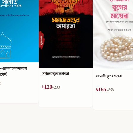
)-এর সলাত সম্পাদনের
সমাজতন্ত্রের অসারতা
পকেট)
সোনালী যুগের মায়েরা
0
৳
120
৳
200
৳
165
৳
235