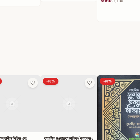
৳
660
৳
594
৳
1,100
৳
990
-
40
%
-
40
%
ুওয়াত্তা মালিক (প্যাকেজ ২