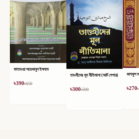
মহান আল্
৳
186
৳
কাশফুশ শুবুহাত
তাওহীদের মূল নীতিমালা (আর্ট পেপার)
৳
270
৳
300
৳
450
৳
500