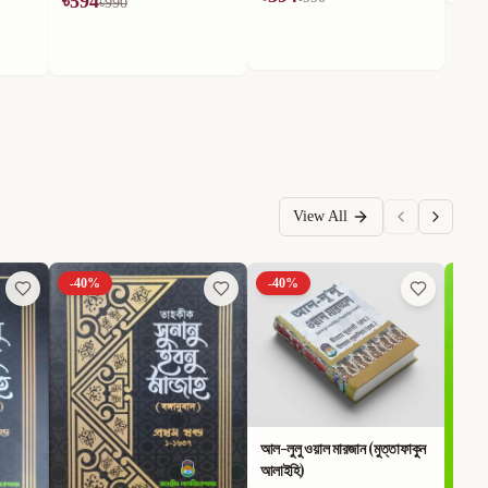
View All
-
40
%
-
40
%
-
40
আল-লুলু ওয়াল মারজান (মুত্তাফাকুন
আলাইহি)