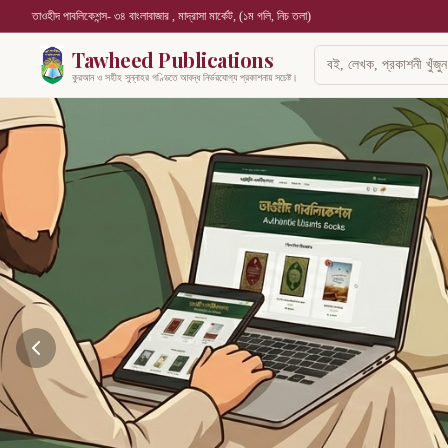
তাওহীদ পাবলিকেশন্স- ৩৪ বাংলাবাজার , মাদ্রাসা মার্কেট, (১ম গলি, নিচ তলা)
Tawheed Publications
কুরআন ও সহীহ সুন্নাহর গণ্ডিতে আবদ্ধ নির্ভরযোগ্য প্রকাশনায় সচেষ্ট।