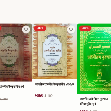
-
40
%
-
40
%
াফসীর ইবনু কাসীর ১ম খণ্ড
1,100
তাফসীর তাইসীরুল কুরআন
কুরআন ও সুন্নাহ্‌র আলোকে
(বিষয়সূচীছাড়া)
আলোকিত জীবন ও সোনালী বার্