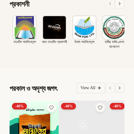
প্রকাশনী
তাওহীদ পাবলিকেশন্স
আত তাওহীদ প্রকাশনী
ইমাম পাবলিকেশন্স
হাদীছ ফাউণ্ডেশন
বাংলাদেশ
পরকাল ও অদৃশ্য জগৎ
View All
-
40
%
-
40
%
-
40
%