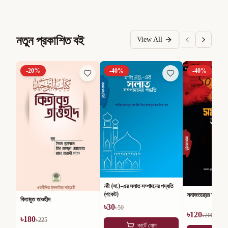
নতুন প্রকাশিত বই
View All
-
20
%
-
40
%
-
40
%
নবী (সা.)-এর সলাত সম্পাদনের পদ্ধতি
(পকেট)
সমাজতন্ত্রের অসারতা
কিতাবুত তাওহীদ
৳
30
৳
50
৳
120
৳
200
৳
180
৳
225
কার্টে যোগ