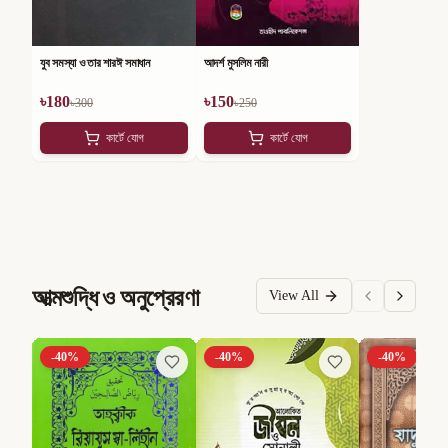
যুব সমস্যা ও তার শারঈ সমাধান
আদর্শ মুসলিম নারী
৳
180
৳
150
৳
300
৳
250
কার্টে যোগ
কার্টে যোগ
আত্মশুদ্ধি ও অনুপ্রেরণা
View All
-
40
%
-
40
%
-
40
%