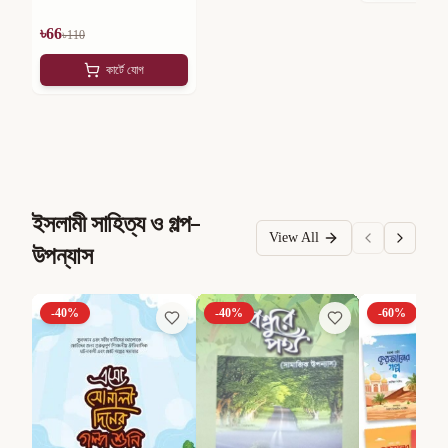
৳
66
৳
110
কার্টে যোগ
ইসলামী সাহিত্য ও গল্প-
View All
উপন্যাস
-
40
%
-
40
%
-
60
%