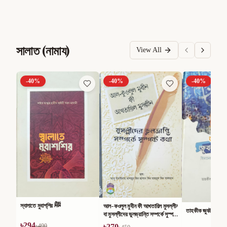
সালাত (নামায)
View All
-
40
%
-
40
%
-
40
%
স্বালাতে মুবাশ্‌শির ﷺ
আল-কওলুল মুবীন ফী আখতায়িল মুসল্লীন
তাহকীক জুযউল কিরা
বা মুসল্লীদের ভুলভ্রান্তি সম্পর্কে সুস্পষ্ট
কথা
৳
294
৳
490
৳
270