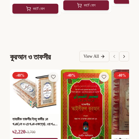
কার্টে যোগ
কার্টে যোগ
কুরআন ও তাফসীর
View All
-
40
%
-
40
%
-
40
%
তাহকীক তাফসীর ইবনু কাসীর ১ম
খণ্ড(১ম ও ২য় খণ্ড একত্রে), ৩য় খণ্ড,
৪র্থ খণ্ড ও আম্মা পারা (সেট)
৳
2,220
৳
3,700