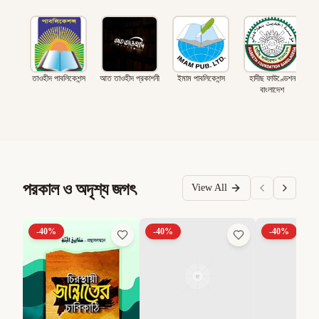
তাওহীদ পাবলিকেশন্স
আত তাওহীদ প্রকাশনী
ইমাম পাবলিকেশন্স
হাদীছ ফাউণ্ডেশন
বাংলাদেশ
পরকাল ও অদৃশ্য জগৎ
View All
-
40
%
-
40
%
-
40
%