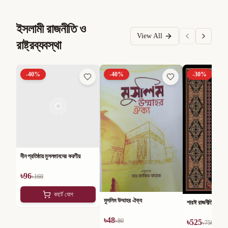
ইসলামী রাজনীতি ও
View All
রাষ্ট্রব্যবস্থা
-
40
%
-
40
%
-
30
%
দীন প্রতিষ্ঠায় মুসলমানদের করণীয়
৳
96
৳
160
কার্টে যোগ
মুসলিম উম্মাহর ঐক্য
শারঈ রাজনীতি
৳
48
৳
80
৳
525
৳
750