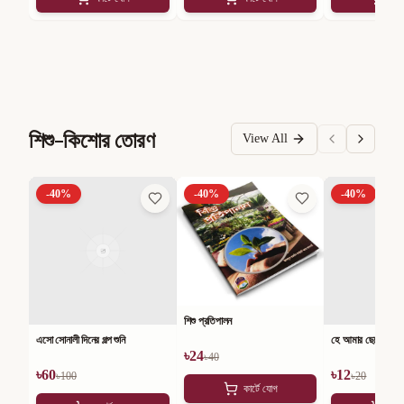
শিশু-কিশোর তোরণ
View All
-
40
%
-
40
%
-
40
%
শিশু প্রতিপালন
এসো সোনালী দিনের গল্প শুনি
হে আমার ছেলে
৳
24
৳
40
৳
60
৳
12
৳
100
৳
20
কার্টে যোগ