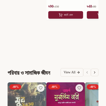
৳
90
৳
48
৳
150
৳
80
কার্টে যোগ
কার
পরিবার ও সামাজিক জীবন
View All
-
40
%
-
40
%
-
40
%