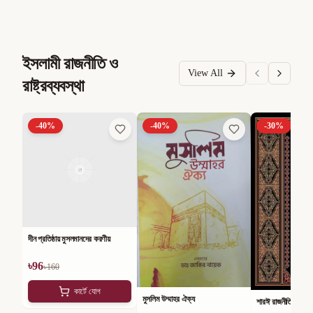
ইসলামী রাজনীতি ও
View All
রাষ্ট্রব্যবস্থা
-
40
%
-
40
%
-
30
%
দীন প্রতিষ্ঠায় মুসলমানদের করণীয়
৳
96
৳
160
কার্টে যোগ
মুসলিম উম্মাহর ঐক্য
শারঈ রাজনীতি