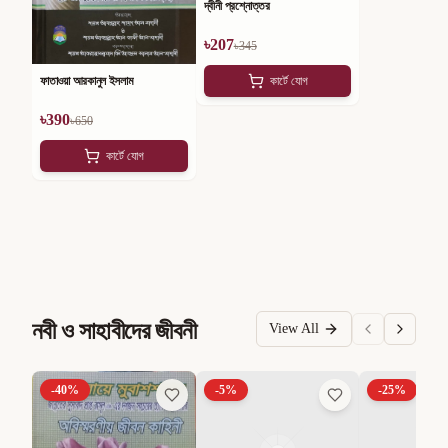
দ্বীনী প্রশ্নোত্তর
৳
207
৳
345
ফাতাওয়া আরকানুল ইসলাম
কার্টে যোগ
৳
390
৳
650
কার্টে যোগ
নবী ও সাহাবীদের জীবনী
View All
-
40
%
-
5
%
-
25
%