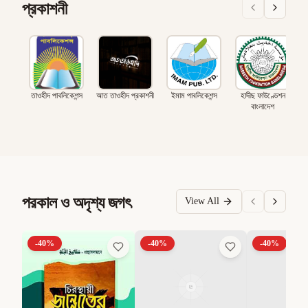
প্রকাশনী
তাওহীদ পাবলিকেশন্স
আত তাওহীদ প্রকাশনী
ইমাম পাবলিকেশন্স
হাদীছ ফাউণ্ডেশন
বাংলাদেশ
পরকাল ও অদৃশ্য জগৎ
View All
-
40
%
-
40
%
-
40
%