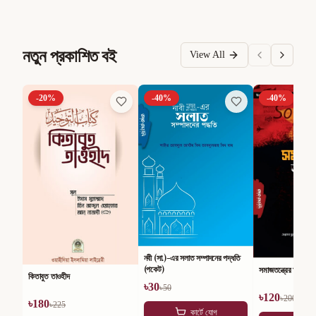
নতুন প্রকাশিত বই
View All
-
20
%
-
40
%
-
40
%
নবী (সা.)-এর সলাত সম্পাদনের পদ্ধতি
(পকেট)
সমাজতন্ত্রের অসারতা
কিতাবুত তাওহীদ
৳
30
৳
50
৳
120
৳
200
৳
180
৳
225
কার্টে যোগ