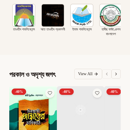
তাওহীদ পাবলিকেশন্স
আত তাওহীদ প্রকাশনী
ইমাম পাবলিকেশন্স
হাদীছ ফাউণ্ডেশন
বাংলাদেশ
পরকাল ও অদৃশ্য জগৎ
View All
-
40
%
-
40
%
-
40
%