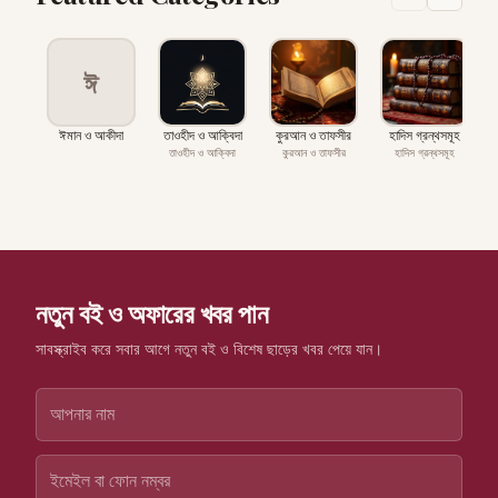
ঈ
ঈমান ও আকীদা
তাওহীদ ও আক্বিদা
কুরআন ও তাফসীর
হাদিস গ্রন্থসমূহ
প
তাওহীদ ও আক্বিদা
কুরআন ও তাফসীর
হাদিস গ্রন্থসমূহ
নতুন বই ও অফারের খবর পান
সাবস্ক্রাইব করে সবার আগে নতুন বই ও বিশেষ ছাড়ের খবর পেয়ে যান।