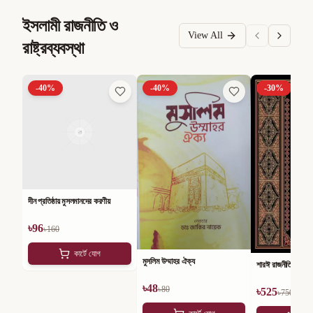
ইসলামী রাজনীতি ও
View All
রাষ্ট্রব্যবস্থা
-
40
%
-
40
%
-
30
%
দীন প্রতিষ্ঠায় মুসলমানদের করণীয়
৳
96
৳
160
কার্টে যোগ
মুসলিম উম্মাহর ঐক্য
শারঈ রাজনীতি
৳
48
৳
80
৳
525
৳
750