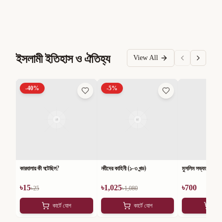
ইসলামী ইতিহাস ও ঐতিহ্য
View All
-
40
%
-
5
%
কারবালায় কী ঘটেছিল?
নবীদের কাহিনী (১-৩ খন্ড)
মুসলিম সভ্যতার ১০০১
৳
15
৳
1,025
৳
700
৳
25
৳
1,080
কার্টে যোগ
কার্টে যোগ
কার