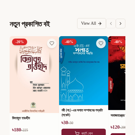
নতুন প্রকাশিত বই
View All
-
20
%
-
40
%
-
40
%
নবী (সা.)-এর সলাত সম্পাদনের পদ্ধতি
(পকেট)
সমাজতন্ত্রের অসারতা
কিতাবুত তাওহীদ
৳
30
৳
50
৳
120
৳
200
৳
180
৳
225
কার্টে যোগ