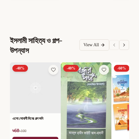
ইসলামী সাহিত্য ও গল্প-
View All
উপন্যাস
-
40
%
-
40
%
-
60
%
এসো সোনালী দিনের গল্প শুনি
৳
60
৳
100