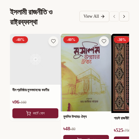
ইসলামী রাজনীতি ও
View All
রাষ্ট্রব্যবস্থা
-
40
%
-
40
%
-
30
%
দীন প্রতিষ্ঠায় মুসলমানদের করণীয়
৳
96
৳
160
কার্টে যোগ
মুসলিম উম্মাহর ঐক্য
শারঈ রাজনীতি
৳
48
৳
80
৳
525
৳
750