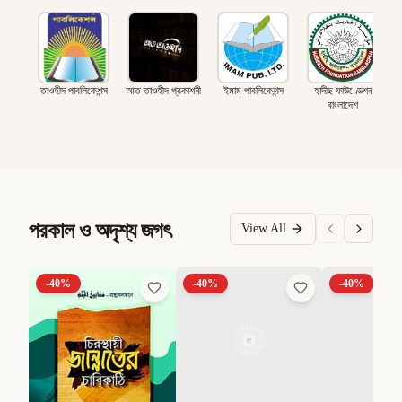
তাওহীদ পাবলিকেশন্স
আত তাওহীদ প্রকাশনী
ইমাম পাবলিকেশন্স
হাদীছ ফাউণ্ডেশন
বাংলাদেশ
পরকাল ও অদৃশ্য জগৎ
View All
-
40
%
-
40
%
-
40
%