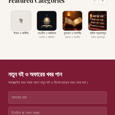
Featured Categories
ঈ
ঈমান ও আকীদা
তাওহীদ ও আক্বিদা
কুরআন ও তাফসীর
হাদিস গ্রন্থসমূহ
প
তাওহীদ ও আক্বিদা
কুরআন ও তাফসীর
হাদিস গ্রন্থসমূহ
নতুন বই ও অফারের খবর পান
সাবস্ক্রাইব করে সবার আগে নতুন বই ও বিশেষ ছাড়ের খবর পেয়ে যান।