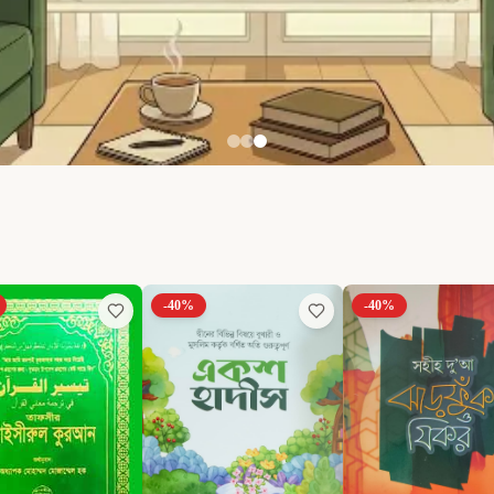
-
40
%
-
40
%