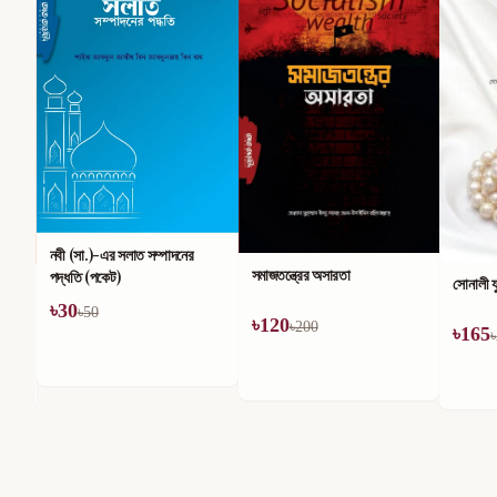
নবী (সা.)-এর সলাত সম্পাদনের
সমাজতন্ত্রের অসারতা
পদ্ধতি (পকেট)
সোনালী য
৳
30
৳
50
৳
120
৳
200
৳
165
৳