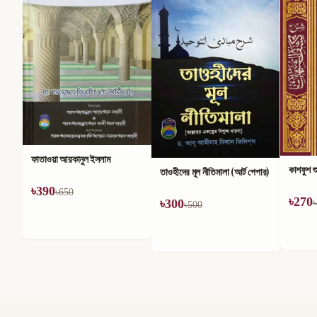
মহান আল্
৳
186
৳
কাশফুশ শুবুহাত
তাওহীদের মূল নীতিমালা (আর্ট পেপার)
৳
270
৳
300
৳
450
৳
500