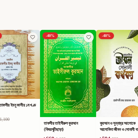
-
40
%
-
40
%
াফসীর ইবনু কাসীর ১ম খণ্ড
1,100
তাফসীর তাইসীরুল কুরআন
কুরআন ও সুন্নাহ্‌র আলোকে
(বিষয়সূচীছাড়া)
আলোকিত জীবন ও সোনালী বার্