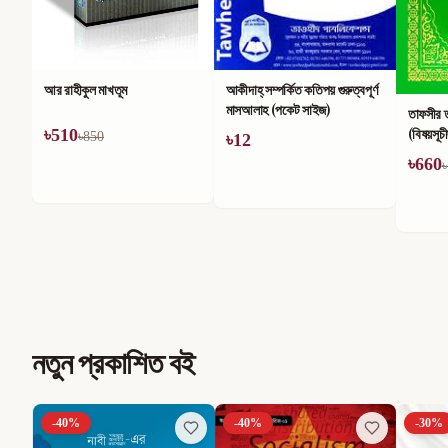
আর রাহীকুল মাখতূম
আকীদাহ্ সম্পর্কিত কতিপয় গুরুত্বপূর্ণ
মাসআলাহ (পকেট সাইজ)
তাফসীর 
(বিষয়সূচ
৳
510
৳
850
৳
12
৳
660
৳
নতুন প্রকাশিত বই
-
40
%
-
40
%
-
30
%