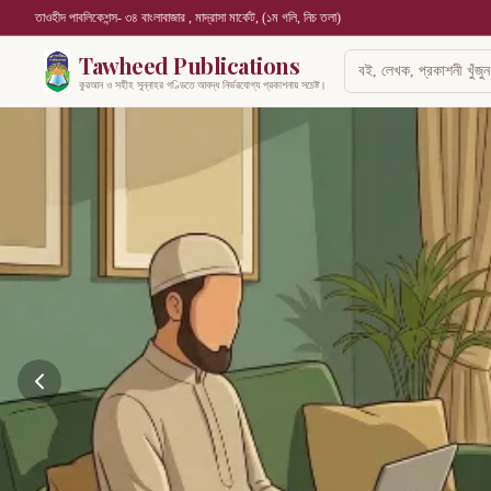
তাওহীদ পাবলিকেশন্স- ৩৪ বাংলাবাজার , মাদ্রাসা মার্কেট, (১ম গলি, নিচ তলা)
Tawheed Publications
কুরআন ও সহীহ সুন্নাহর গণ্ডিতে আবদ্ধ নির্ভরযোগ্য প্রকাশনায় সচেষ্ট।