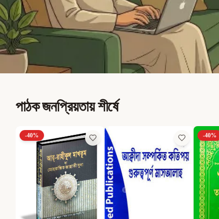
পাঠক জনপ্রিয়তায় শীর্ষে
-
40
%
-
40
%