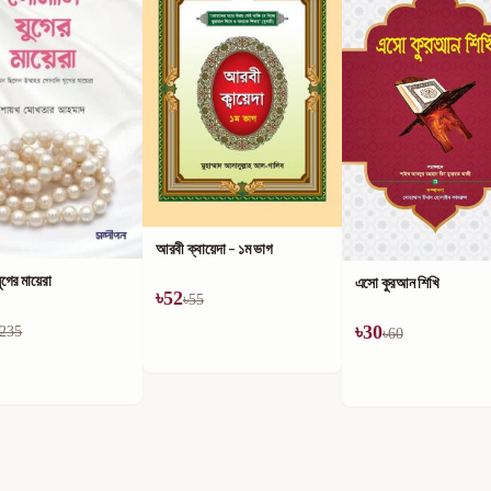
আরবী ক্বায়েদা - ১ম ভাগ
ুগের মায়েরা
এসো কুরআন শিখি
৳
52
৳
55
৳
30
235
৳
60