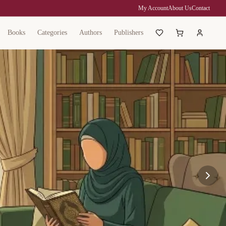
My Account
About Us
Contact
Books
Categories
Authors
Publishers