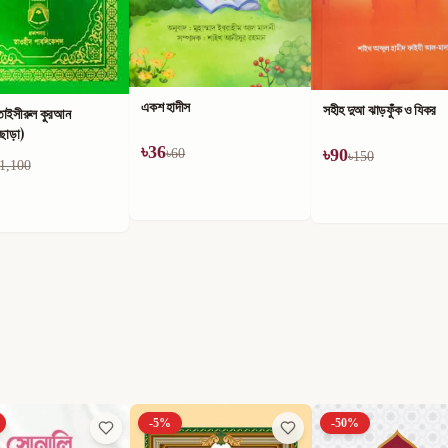
একশ হাদীস
সহীহ দুআ ঝাড়ফুঁক ও যিকর
তাইসীরুল কুরআন
ীছাড়া)
৳
36
৳
90
৳
60
৳
150
1,100
-
5
%
-
50
%