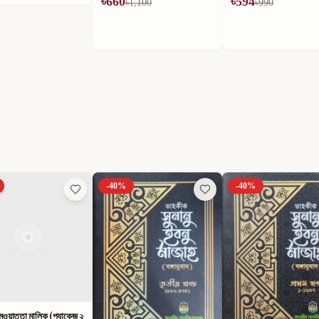
৳
660
৳
594
৳
1,100
৳
990
-
40
%
-
40
%
ুওয়াত্তা মালিক (প্যাকেজ ২