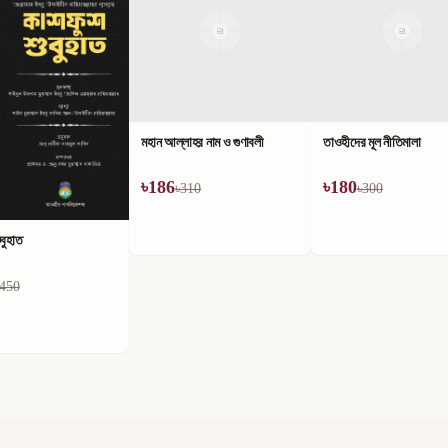
লাহর নাম ও গুণাবলী
তাওহীদের মূল নীতিমালা
৳
180
310
৳
300
কিতাবুত তাওহীদ ও এর ব্যাখ্য
৳
180
৳
300