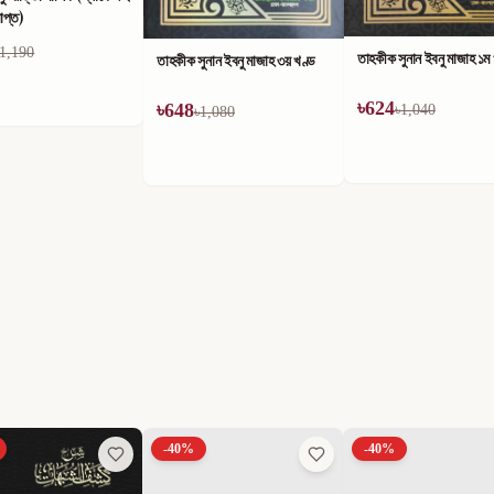
াপ্ত)
1,190
তাহকীক সুনান ইবনু মাজাহ ১ম
তাহকীক সুনান ইবনু মাজাহ ৩য় খণ্ড
৳
624
৳
648
৳
1,040
৳
1,080
-
40
%
-
40
%