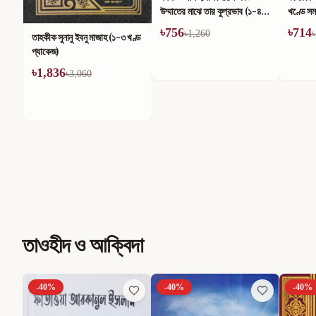
উম্মাতের মাঝে তার কুপ্রভাব (১-৪)
খণ্ডে সম
খণ্ড
৳
756
৳
714
৳
1,260
৳
তাহকীক সুনানু ইবনু মাজাহ (১-৩ খণ্ড
প্যাকেজ)
৳
1,836
৳
3,060
তাওহীদ ও আক্বিদা
-
40
%
-
40
%
-
40
%