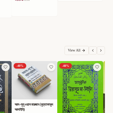
View All
-
40
%
-
40
%
-
40
আল-লুলু ওয়াল মারজান (মুত্তাফাকুন
আলাইহি)