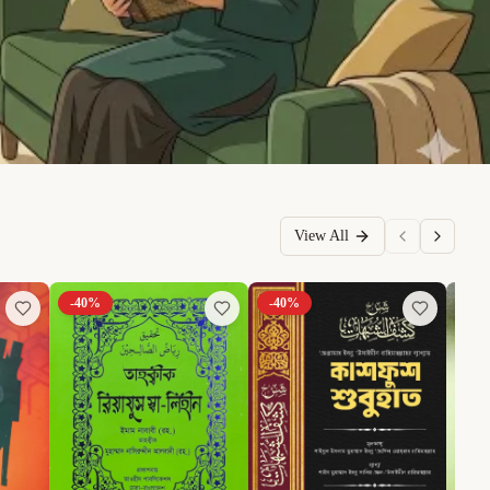
View All
-
40
%
-
40
%
-
6