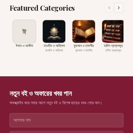
Featured Categories
ঈ
ঈমান ও আকীদা
তাওহীদ ও আক্বিদা
কুরআন ও তাফসীর
হাদিস গ্রন্থসমূহ
প
তাওহীদ ও আক্বিদা
কুরআন ও তাফসীর
হাদিস গ্রন্থসমূহ
নতুন বই ও অফারের খবর পান
সাবস্ক্রাইব করে সবার আগে নতুন বই ও বিশেষ ছাড়ের খবর পেয়ে যান।