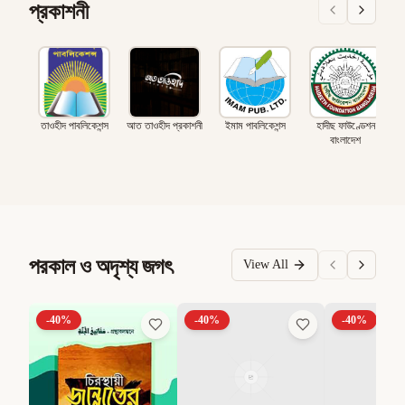
প্রকাশনী
তাওহীদ পাবলিকেশন্স
আত তাওহীদ প্রকাশনী
ইমাম পাবলিকেশন্স
হাদীছ ফাউণ্ডেশন
বাংলাদেশ
পরকাল ও অদৃশ্য জগৎ
View All
-
40
%
-
40
%
-
40
%