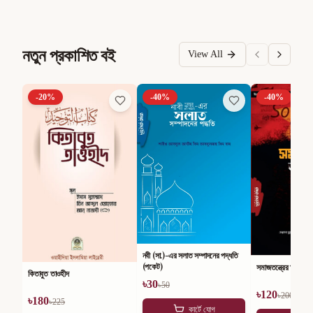
নতুন প্রকাশিত বই
View All
-
20
%
-
40
%
-
40
%
নবী (সা.)-এর সলাত সম্পাদনের পদ্ধতি
(পকেট)
সমাজতন্ত্রের অসারতা
কিতাবুত তাওহীদ
৳
30
৳
50
৳
120
৳
200
৳
180
৳
225
কার্টে যোগ