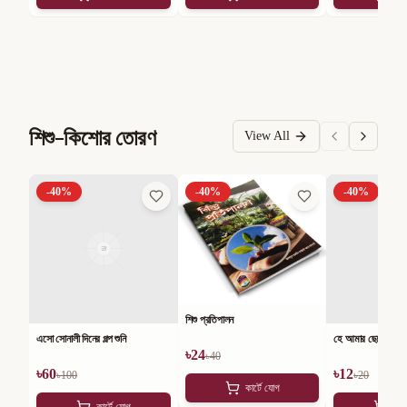
শিশু-কিশোর তোরণ
View All
-
40
%
-
40
%
-
40
%
শিশু প্রতিপালন
এসো সোনালী দিনের গল্প শুনি
হে আমার ছেলে
৳
24
৳
40
৳
60
৳
12
৳
100
৳
20
কার্টে যোগ