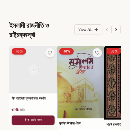
ইসলামী রাজনীতি ও
View All
রাষ্ট্রব্যবস্থা
-
40
%
-
40
%
-
30
%
দীন প্রতিষ্ঠায় মুসলমানদের করণীয়
৳
96
৳
160
কার্টে যোগ
মুসলিম উম্মাহর ঐক্য
শারঈ রাজনীতি