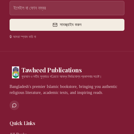
সাবস্ক্রাইব করুন
🔒 আমরা স্প্যাম করি না
Tawheed Publications
কুরআন ও সহীহ সুন্নাহর গণ্ডিতে আবদ্ধ নির্ভরযোগ্য প্রকাশনায় সচেষ্ট।
Bangladesh's premier Islamic bookstore, bringing you authentic
religious literature, academic texts, and inspiring reads.
Quick Links