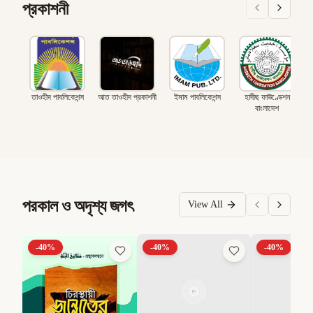
প্রকাশনী
তাওহীদ পাবলিকেশন্স
আত তাওহীদ প্রকাশনী
ইমাম পাবলিকেশন্স
হাদীছ ফাউণ্ডেশন
বাংলাদেশ
পরকাল ও অদৃশ্য জগৎ
View All
-
40
%
-
40
%
-
40
%