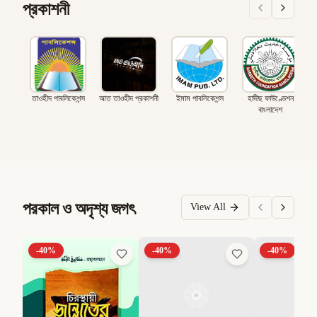
প্রকাশনী
তাওহীদ পাবলিকেশন্স
আত তাওহীদ প্রকাশনী
ইমাম পাবলিকেশন্স
হাদীছ ফাউণ্ডেশন
বাংলাদেশ
পরকাল ও অদৃশ্য জগৎ
View All
-
40
%
-
40
%
-
40
%