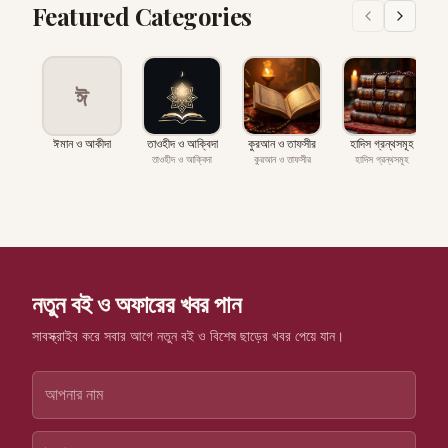
Featured Categories
ঈ
ঈমান ও আকীদা
তাওহীদ ও আক্বিদা
কুরআন ও তাফসীর
হাদিস গ্রন্থসমূহ
প
তাওহীদ ও আক্বিদা
কুরআন ও তাফসীর
হাদিস গ্রন্থসমূহ
নতুন বই ও অফারের খবর পান
সাবস্ক্রাইব করে সবার আগে নতুন বই ও বিশেষ ছাড়ের খবর পেয়ে যান।