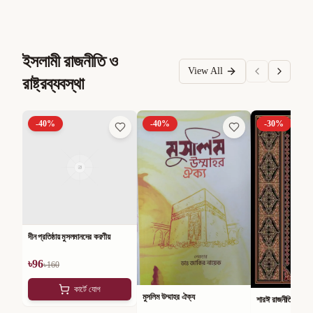
ইসলামী রাজনীতি ও
View All
রাষ্ট্রব্যবস্থা
-
40
%
-
40
%
-
30
%
দীন প্রতিষ্ঠায় মুসলমানদের করণীয়
৳
96
৳
160
কার্টে যোগ
মুসলিম উম্মাহর ঐক্য
শারঈ রাজনীতি