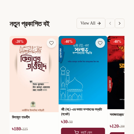
নতুন প্রকাশিত বই
View All
-
20
%
-
40
%
-
40
%
নবী (সা.)-এর সলাত সম্পাদনের পদ্ধতি
(পকেট)
সমাজতন্ত্রের অসারতা
কিতাবুত তাওহীদ
৳
30
৳
50
৳
120
৳
200
৳
180
৳
225
কার্টে যোগ