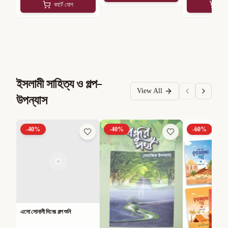
কার্টে যোগ
কার
ইসলামী সাহিত্য ও গল্প-
View All
উপন্যাস
-
40
%
-
40
%
-
60
%
এসো সোনালী দিনের গল্প শুনি