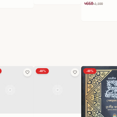
৳
660
৳
594
৳
1,100
৳
990
-
40
%
-
40
%