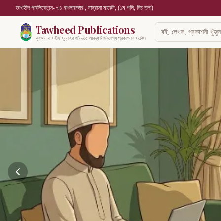
তাওহীদ পাবলিকেশন্স- ৩৪ বাংলাবাজার , মাদ্রাসা মার্কেট, (১ম গলি, নিচ তলা)
Tawheed Publications
কুরআন ও সহীহ সুন্নাহর গণ্ডিতে আবদ্ধ নির্ভরযোগ্য প্রকাশনায় সচেষ্ট।