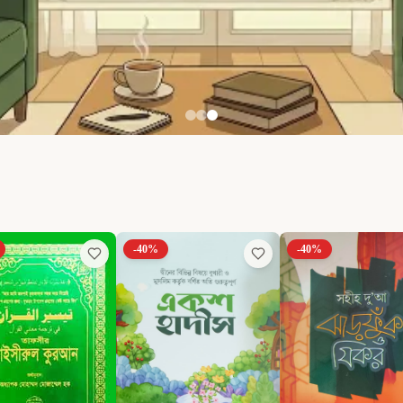
-
40
%
-
40
%