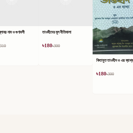
লাহর নাম ও গুণাবলী
তাওহীদের মূল নীতিমালা
৳
180
310
৳
300
কিতাবুত তাওহীদ ও এর ব্যাখ্য
৳
180
৳
300