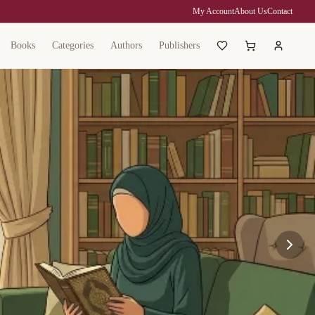
My Account
About Us
Contact
Books
Categories
Authors
Publishers