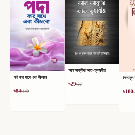
আল আক্বীদা আত-ত্বহাবীয়া
পর্দা কার সাথে এবং কীভাবে
কিতাবুত
৳
29
৳
30
৳
84
৳
180
৳
140
৳