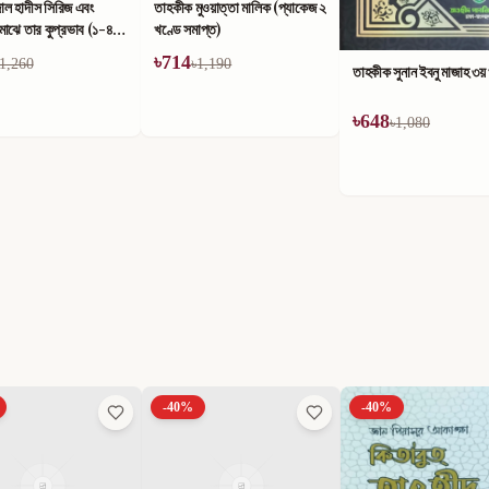
ুওয়াত্তা মালিক (প্যাকেজ ২
াপ্ত)
1,190
তাহকীক সুনান ইবনু মাজাহ ১ম
তাহকীক সুনান ইবনু মাজাহ ৩য় খণ্ড
৳
624
৳
648
৳
1,040
৳
1,080
-
40
%
-
40
%