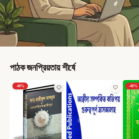
পাঠক জনপ্রিয়তায় শীর্ষে
-
40
%
-
40
%