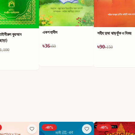
একশ হাদীস
সহীহ দুআ ঝাড়ফুঁক ও যিকর
তাইসীরুল কুরআন
ীছাড়া)
৳
36
৳
90
৳
60
৳
150
1,100
-
40
%
-
40
%