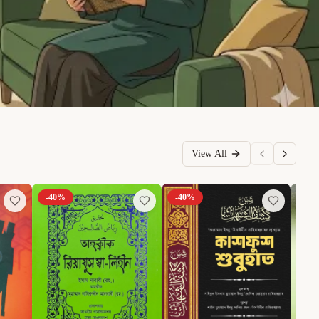
View All
-
40
%
-
40
%
-
6