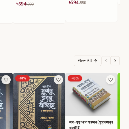
৳
594
৳
990
View All
-
40
%
-
40
%
-
40
আল-লুলু ওয়াল মারজান (মুত্তাফাকুন
আলাইহি)