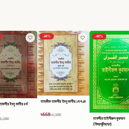
-
40
%
-
40
%
াফসীর ইবনু কাসীর ১ম খণ্ড
1,100
তাফসীর তাইসীরুল কুরআন
কুরআন ও সুন্নাহ্‌র আলোকে
(বিষয়সূচীছাড়া)
আলোকিত জীবন ও সোনালী বার্