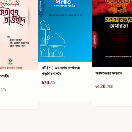
নবী (সা.)-এর সলাত সম্পাদনের
সমাজতন্ত্রের অসারতা
পদ্ধতি (পকেট)
 তাওহীদ
৳
30
৳
50
৳
120
৳
200
225