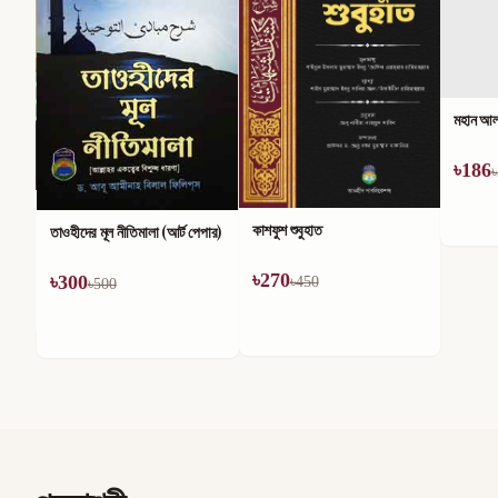
মহান আল্
৳
186
৳
কাশফুশ শুবুহাত
তাওহীদের মূল নীতিমালা (আর্ট পেপার)
৳
270
৳
300
৳
450
৳
500