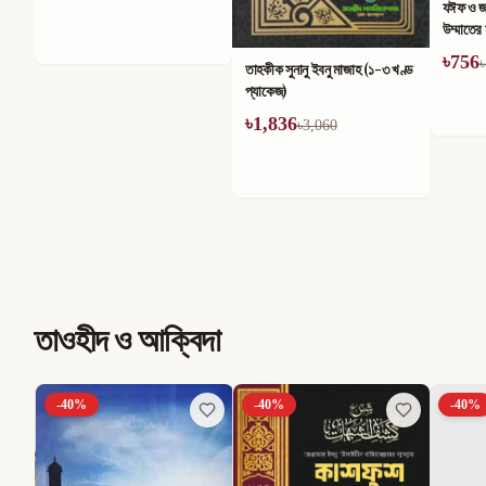
যঈফ ও জাল হাদীস সিরিজ এবং
তাহকীক ম
উম্মাতের মাঝে তার কুপ্রভাব (১-৪)
খণ্ডে সম
খণ্ড
৳
756
৳
714
৳
1,260
৳
তাহকীক সুনানু ইবনু মাজাহ (১-৩ খণ্ড
প্যাকেজ)
৳
1,836
৳
3,060
তাওহীদ ও আক্বিদা
-
40
%
-
40
%
-
40
%