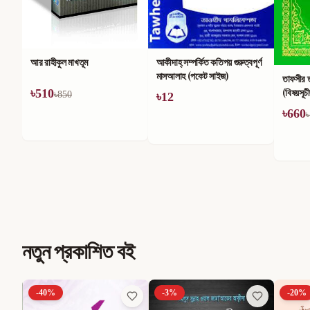
আর রাহীকুল মাখতূম
আকীদাহ্ সম্পর্কিত কতিপয় গুরুত্বপূর্ণ
মাসআলাহ (পকেট সাইজ)
তাফসীর 
(বিষয়সূচ
৳
510
৳
850
৳
12
৳
660
৳
নতুন প্রকাশিত বই
-
40
%
-
3
%
-
20
%