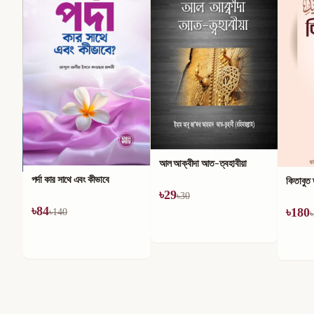
আল আক্বীদা আত-ত্বহাবীয়া
পর্দা কার সাথে এবং কীভাবে
কিতাবুত
৳
29
৳
30
৳
84
৳
180
৳
140
৳