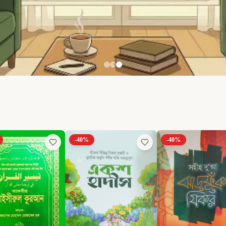
-
40
%
-
40
%