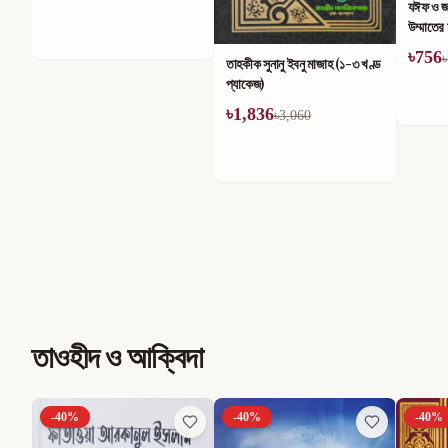
যঈফ ও জাল হাদীস সিরিজ এবং
তাহকীক ম
উম্মাতের মাঝে তার কুপ্রভাব (১-৪)
খণ্ডে সম
খণ্ড
৳
756
৳
714
৳
1,260
৳
তাহকীক সুনানু ইবনু মাজাহ (১-৩ খণ্ড
প্যাকেজ)
৳
1,836
৳
3,060
তাওহীদ ও আক্বিদা
-
40
%
-
40
%
-
40
%