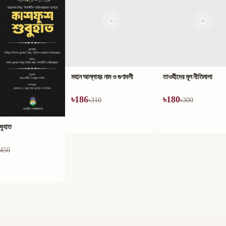
লাহর নাম ও গুণাবলী
তাওহীদের মূল নীতিমালা
৳
180
310
৳
300
কিতাবুত তাওহীদ ও এর ব্যাখ্য
৳
180
৳
300