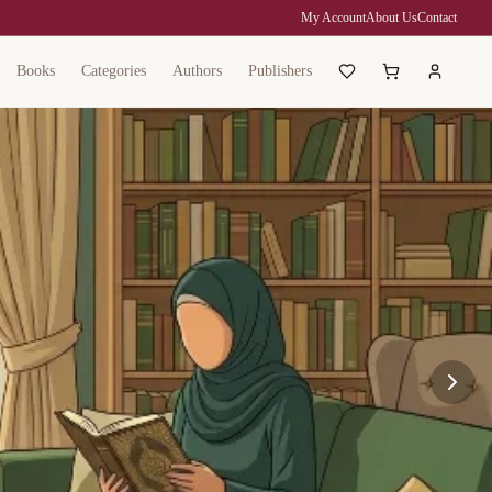
My Account
About Us
Contact
Books
Categories
Authors
Publishers