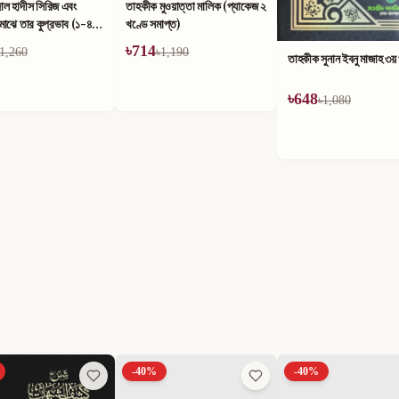
ুওয়াত্তা মালিক (প্যাকেজ ২
াপ্ত)
1,190
তাহকীক সুনান ইবনু মাজাহ ১ম
তাহকীক সুনান ইবনু মাজাহ ৩য় খণ্ড
৳
624
৳
648
৳
1,040
৳
1,080
-
40
%
-
40
%