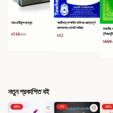
আর রাহীকুল মাখতূম
আকীদাহ্ সম্পর্কিত কতিপয় গুরুত্বপূর্ণ
মাসআলাহ (পকেট সাইজ)
তাফসীর 
(বিষয়সূচ
৳
510
৳
850
৳
12
৳
660
৳
নতুন প্রকাশিত বই
-
40
%
-
3
%
-
20
%