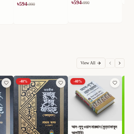
৳
594
৳
990
View All
-
40
%
-
40
%
-
40
আল-লুলু ওয়াল মারজান (মুত্তাফাকুন
আলাইহি)