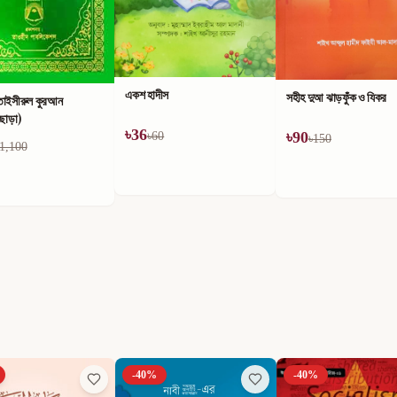
একশ হাদীস
সহীহ দুআ ঝাড়ফুঁক ও যিকর
তাইসীরুল কুরআন
ীছাড়া)
৳
36
৳
90
৳
60
৳
150
1,100
-
40
%
-
40
%