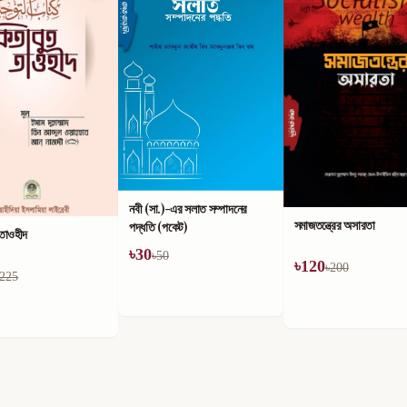
নবী (সা.)-এর সলাত সম্পাদনের
সমাজতন্ত্রের অসারতা
পদ্ধতি (পকেট)
 তাওহীদ
৳
30
৳
50
৳
120
৳
200
225