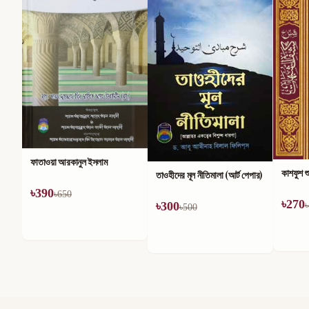
মহান আল্
৳
186
৳
কাশফুশ শুবুহাত
তাওহীদের মূল নীতিমালা (আর্ট পেপার)
৳
270
৳
300
৳
450
৳
500