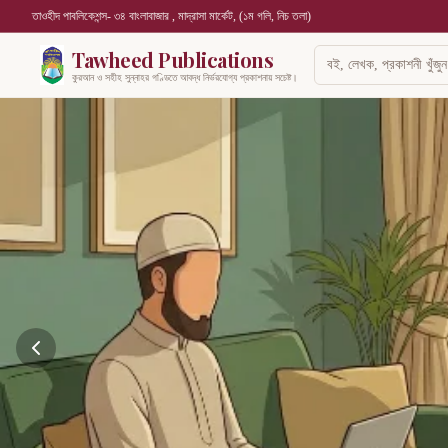
তাওহীদ পাবলিকেশন্স- ৩৪ বাংলাবাজার , মাদ্রাসা মার্কেট, (১ম গলি, নিচ তলা)
Tawheed Publications
কুরআন ও সহীহ সুন্নাহর গণ্ডিতে আবদ্ধ নির্ভরযোগ্য প্রকাশনায় সচেষ্ট।