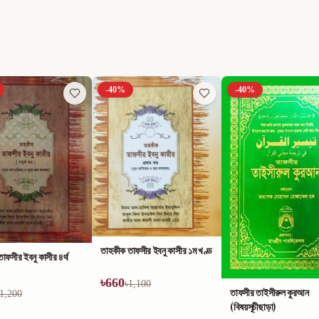
-
40
%
-
40
%
াফসীর ইবনু কাসীর ১ম খণ্ড
1,100
তাফসীর তাইসীরুল কুরআন
কুরআন ও সুন্নাহ্‌র আলোকে
(বিষয়সূচীছাড়া)
আলোকিত জীবন ও সোনালী বার্