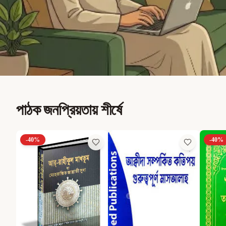
পাঠক জনপ্রিয়তায় শীর্ষে
-
40
%
-
40
%