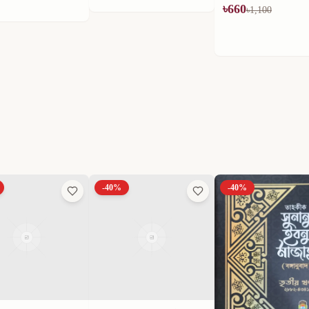
৳
660
৳
594
৳
1,100
৳
990
-
40
%
-
40
%