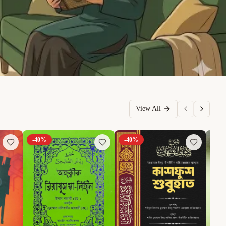
View All
-
40
%
-
40
%
-
6