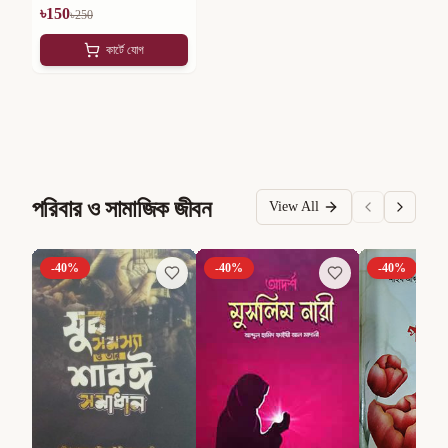
৳
150
৳
250
কার্টে যোগ
পরিবার ও সামাজিক জীবন
View All
-
40
%
-
40
%
-
40
%