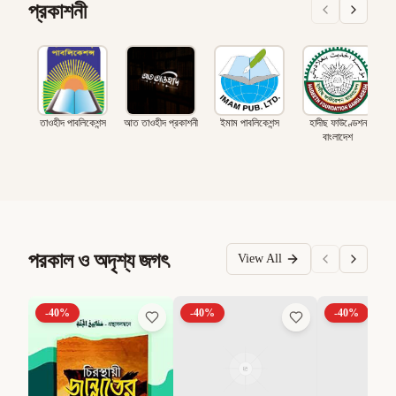
প্রকাশনী
তাওহীদ পাবলিকেশন্স
আত তাওহীদ প্রকাশনী
ইমাম পাবলিকেশন্স
হাদীছ ফাউণ্ডেশন
বাংলাদেশ
পরকাল ও অদৃশ্য জগৎ
View All
-
40
%
-
40
%
-
40
%