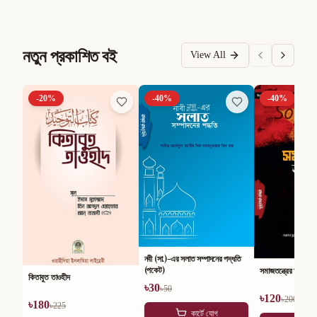
নতুন প্রকাশিত বই
View All
-
20
%
-
40
%
-
40
%
নবী (সা.)-এর সলাত সম্পাদনের পদ্ধতি
(পকেট)
সমাজতন্ত্রের অসারতা
কিতাবুত তাওহীদ
৳
30
৳
50
৳
120
৳
200
৳
180
৳
225
কার্টে যোগ