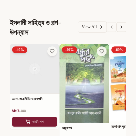
ইসলামী সাহিত্য ও গল্প-
View All
উপন্যাস
-
40
%
-
40
%
-
60
%
এসো সোনালী দিনের গল্প শুনি
৳
60
৳
100
কার্টে যোগ
চলো শুনি কুরআনের গল্
বন্ধুর পথ