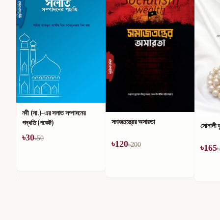
নবী (সা.)-এর সলাত সম্পাদনের
সমাজতন্ত্রের অসারতা
পদ্ধতি (পকেট)
সোনালী য
৳
30
৳
50
৳
120
৳
200
৳
165
৳