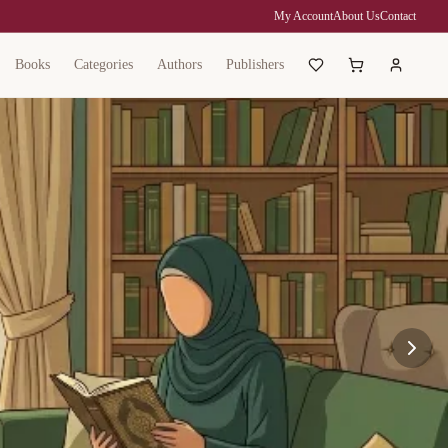
My Account
About Us
Contact
Books
Categories
Authors
Publishers