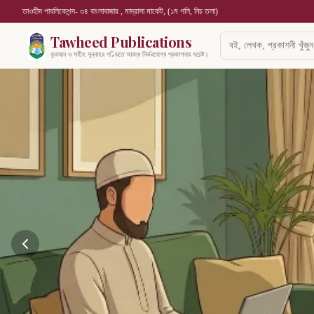
তাওহীদ পাবলিকেশন্স- ৩৪ বাংলাবাজার , মাদ্রাসা মার্কেট, (১ম গলি, নিচ তলা)
Tawheed Publications
কুরআন ও সহীহ সুন্নাহর গণ্ডিতে আবদ্ধ নির্ভরযোগ্য প্রকাশনায় সচেষ্ট।