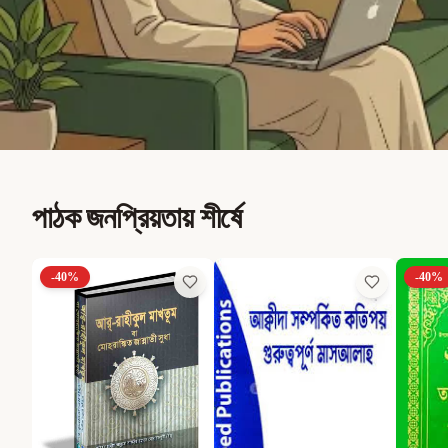
পাঠক জনপ্রিয়তায় শীর্ষে
-
40
%
-
40
%