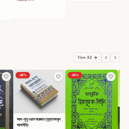
View All
-
40
%
-
40
%
-
40
আল-লুলু ওয়াল মারজান (মুত্তাফাকুন
আলাইহি)