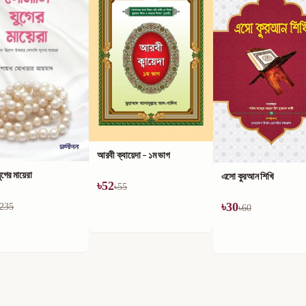
আরবী ক্বায়েদা - ১ম ভাগ
ুগের মায়েরা
এসো কুরআন শিখি
৳
52
৳
55
৳
30
235
৳
60