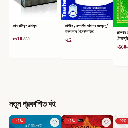
আকীদাহ্ সম্পর্কিত কতিপয় গুরুত্বপূর্ণ
একশ হাদ
মাসআলাহ (পকেট সাইজ)
তাফসীর তাইসীরুল কুরআন
(বিষয়সূচীছাড়া)
৳
12
৳
36
৳
6
৳
660
৳
1,100
নতুন প্রকাশিত বই
-
40
%
-
40
%
-
30
%