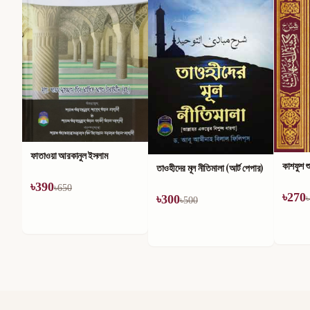
মহান আল্
৳
186
৳
কাশফুশ শুবুহাত
তাওহীদের মূল নীতিমালা (আর্ট পেপার)
৳
270
৳
300
৳
450
৳
500