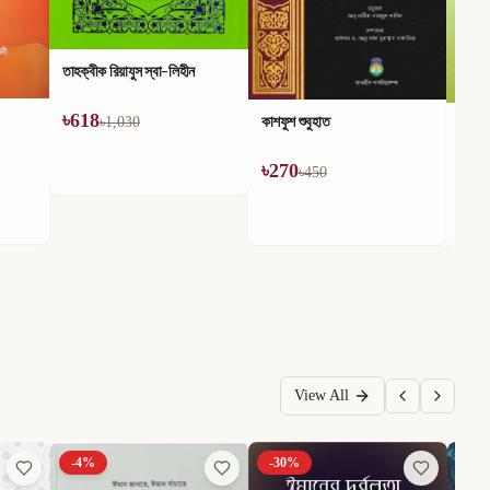
কাশফুশ শুবুহাত
ছালাতুর রাসূল (ছাঃ)
৳
270
৳
170
৳
450
৳
180
View All
-
4
%
-
30
%
-
5