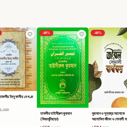
-
40
%
-
40
%
াফসীর ইবনু কাসীর ১ম খণ্ড
1,100
তাফসীর তাইসীরুল কুরআন
কুরআন ও সুন্নাহ্‌র আলোকে
(বিষয়সূচীছাড়া)
আলোকিত জীবন ও সোনালী বার্