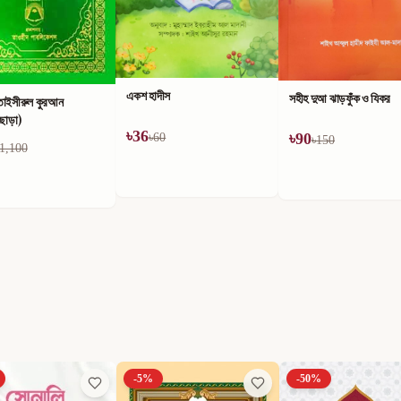
তাহক্বীক রিয়াযুস স্বা-লিহীন
ীস
সহীহ দুআ ঝাড়ফুঁক ও যিকর
৳
618
৳
1,030
৳
90
0
৳
150
-
5
%
-
50
%