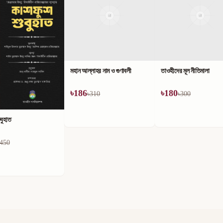
লাহর নাম ও গুণাবলী
তাওহীদের মূল নীতিমালা
৳
180
310
৳
300
কিতাবুত তাওহীদ ও এর ব্যাখ্য
৳
180
৳
300