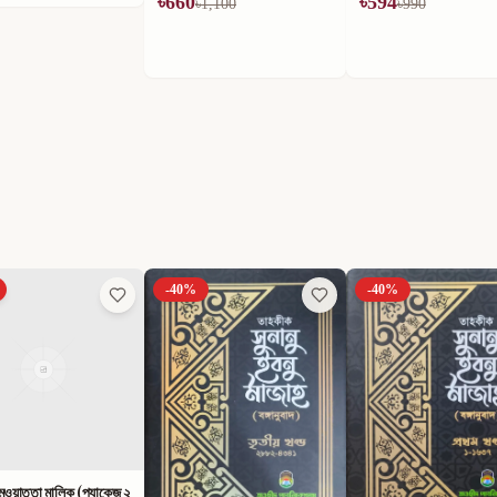
৳
660
৳
594
৳
1,100
৳
990
-
40
%
-
40
%
ুওয়াত্তা মালিক (প্যাকেজ ২