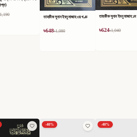
াপ্ত)
1,190
তাহকীক সুনান ইবনু মাজাহ ১ম
তাহকীক সুনান ইবনু মাজাহ ৩য় খণ্ড
৳
624
৳
648
৳
1,040
৳
1,080
-
40
%
-
40
%