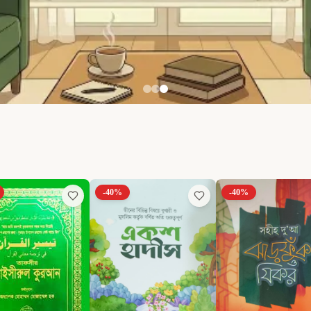
-
40
%
-
40
%