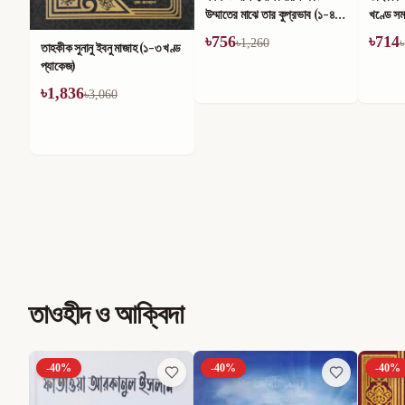
উম্মাতের মাঝে তার কুপ্রভাব (১-৪)
খণ্ডে সম
খণ্ড
৳
756
৳
714
৳
1,260
৳
তাহকীক সুনানু ইবনু মাজাহ (১-৩ খণ্ড
প্যাকেজ)
৳
1,836
৳
3,060
তাওহীদ ও আক্বিদা
-
40
%
-
40
%
-
40
%