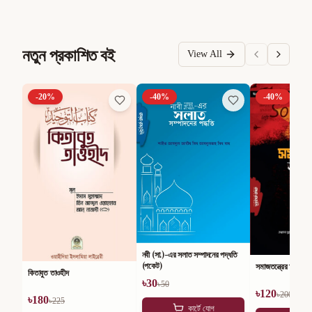
নতুন প্রকাশিত বই
View All
-
20
%
-
40
%
-
40
%
নবী (সা.)-এর সলাত সম্পাদনের পদ্ধতি
(পকেট)
সমাজতন্ত্রের অসারতা
কিতাবুত তাওহীদ
৳
30
৳
50
৳
120
৳
200
৳
180
৳
225
কার্টে যোগ