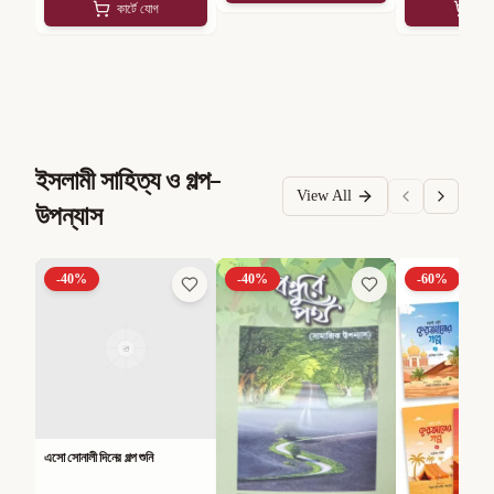
কার্টে যোগ
কার
ইসলামী সাহিত্য ও গল্প-
View All
উপন্যাস
-
40
%
-
40
%
-
60
%
এসো সোনালী দিনের গল্প শুনি