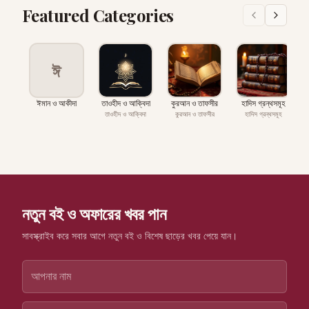
Featured Categories
ঈ
ঈমান ও আকীদা
তাওহীদ ও আক্বিদা
কুরআন ও তাফসীর
হাদিস গ্রন্থসমূহ
প
তাওহীদ ও আক্বিদা
কুরআন ও তাফসীর
হাদিস গ্রন্থসমূহ
নতুন বই ও অফারের খবর পান
সাবস্ক্রাইব করে সবার আগে নতুন বই ও বিশেষ ছাড়ের খবর পেয়ে যান।