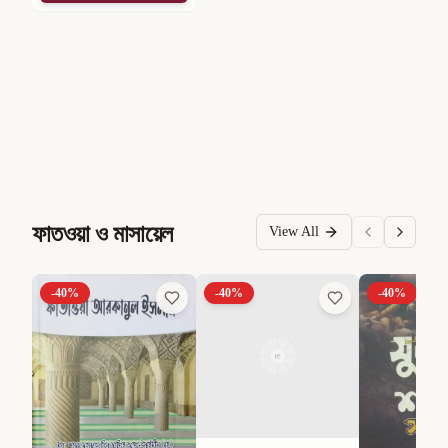
ফাতওয়া ও মাসায়েল
View All
-
40
%
-
40
%
-
40
%