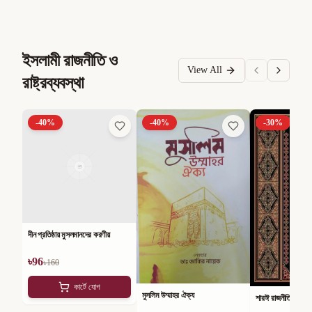
ইসলামী রাজনীতি ও
View All
রাষ্ট্রব্যবস্থা
-
40
%
-
40
%
-
30
%
দীন প্রতিষ্ঠায় মুসলমানদের করণীয়
৳
96
৳
160
কার্টে যোগ
মুসলিম উম্মাহর ঐক্য
শারঈ রাজনীতি