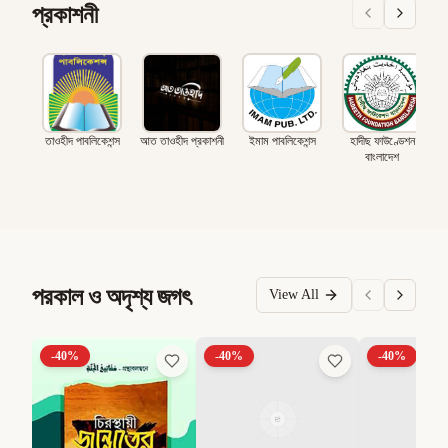
প্রকাশনী
তাওহীদ পাবলিকেশন্স
আত তাওহীদ প্রকাশনী
ইমাম পাবলিকেশন্স
হাদীছ ফাউণ্ডেশন
বাংলাদেশ
পরকাল ও অদৃশ্য জগৎ
View All
-
40
%
-
40
%
-
40
%