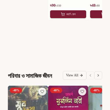
৳
90
৳
48
৳
150
৳
80
কার্টে যোগ
কার
পরিবার ও সামাজিক জীবন
View All
-
40
%
-
40
%
-
40
%