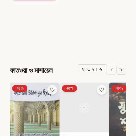
ফাতওয়া ও মাসায়েল
View All
-
40
%
-
40
%
-
40
%