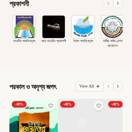
প্রকাশনী
তাওহীদ পাবলিকেশন্স
আত তাওহীদ প্রকাশনী
ইমাম পাবলিকেশন্স
হাদীছ ফাউণ্ডেশন
বাংলাদেশ
পরকাল ও অদৃশ্য জগৎ
View All
-
40
%
-
40
%
-
40
%