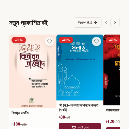
নতুন প্রকাশিত বই
View All
-
20
%
-
40
%
-
40
%
নবী (সা.)-এর সলাত সম্পাদনের পদ্ধতি
(পকেট)
সমাজতন্ত্রের অসারতা
কিতাবুত তাওহীদ
৳
30
৳
50
৳
120
৳
200
৳
180
৳
225
কার্টে যোগ