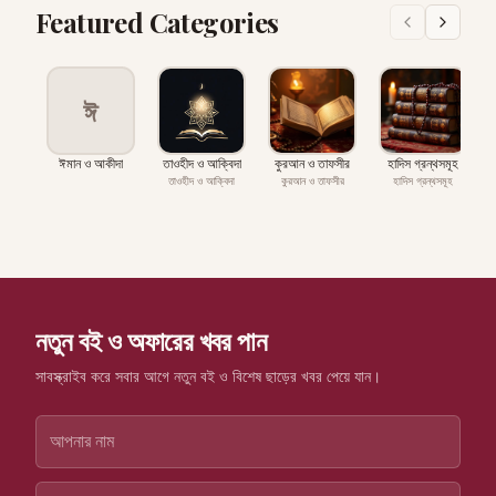
Featured Categories
ঈ
ঈমান ও আকীদা
তাওহীদ ও আক্বিদা
কুরআন ও তাফসীর
হাদিস গ্রন্থসমূহ
প
তাওহীদ ও আক্বিদা
কুরআন ও তাফসীর
হাদিস গ্রন্থসমূহ
নতুন বই ও অফারের খবর পান
সাবস্ক্রাইব করে সবার আগে নতুন বই ও বিশেষ ছাড়ের খবর পেয়ে যান।