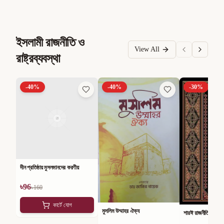
ইসলামী রাজনীতি ও
View All
রাষ্ট্রব্যবস্থা
-
40
%
-
40
%
-
30
%
দীন প্রতিষ্ঠায় মুসলমানদের করণীয়
৳
96
৳
160
কার্টে যোগ
মুসলিম উম্মাহর ঐক্য
শারঈ রাজনীতি