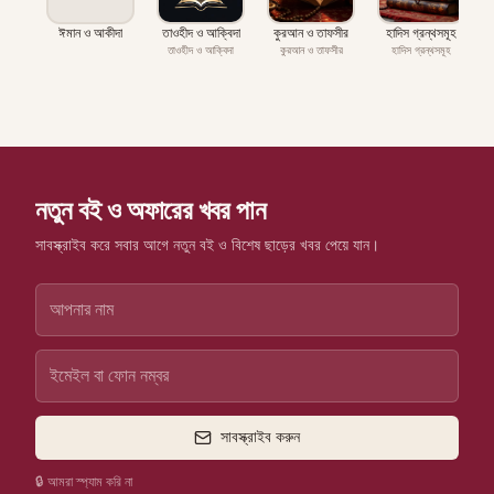
ঈমান ও আকীদা
তাওহীদ ও আক্বিদা
কুরআন ও তাফসীর
হাদিস গ্রন্থসমূহ
প
তাওহীদ ও আক্বিদা
কুরআন ও তাফসীর
হাদিস গ্রন্থসমূহ
নতুন বই ও অফারের খবর পান
সাবস্ক্রাইব করে সবার আগে নতুন বই ও বিশেষ ছাড়ের খবর পেয়ে যান।
সাবস্ক্রাইব করুন
🔒 আমরা স্প্যাম করি না