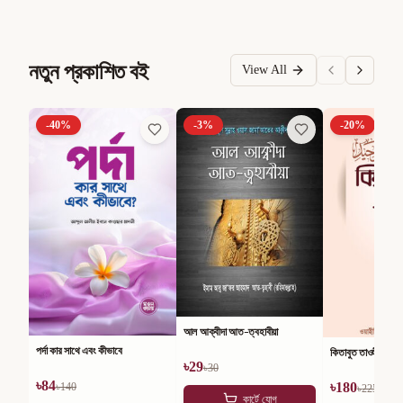
নতুন প্রকাশিত বই
View All
-
40
%
-
3
%
-
20
%
আল আক্বীদা আত-ত্বহাবীয়া
পর্দা কার সাথে এবং কীভাবে
কিতাবুত তাওহীদ
৳
29
৳
30
৳
84
৳
180
৳
140
৳
225
কার্টে যোগ