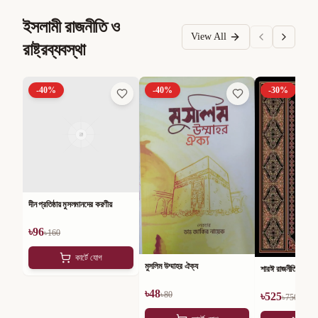
ইসলামী রাজনীতি ও
View All
রাষ্ট্রব্যবস্থা
-
40
%
-
40
%
-
30
%
দীন প্রতিষ্ঠায় মুসলমানদের করণীয়
৳
96
৳
160
কার্টে যোগ
মুসলিম উম্মাহর ঐক্য
শারঈ রাজনীতি
৳
48
৳
80
৳
525
৳
750