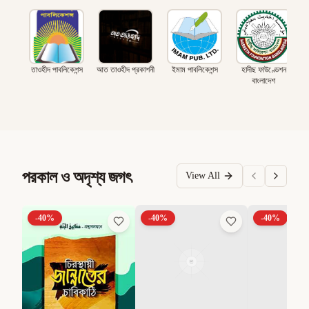
তাওহীদ পাবলিকেশন্স
আত তাওহীদ প্রকাশনী
ইমাম পাবলিকেশন্স
হাদীছ ফাউণ্ডেশন
বাংলাদেশ
পরকাল ও অদৃশ্য জগৎ
View All
-
40
%
-
40
%
-
40
%