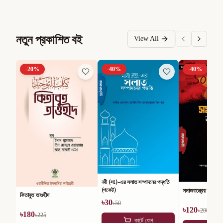
নতুন প্রকাশিত বই
View All
-
20
%
-
40
%
-
40
%
নবী (সা.)-এর সলাত সম্পাদনের পদ্ধতি
(পকেট)
সমাজতন্ত্রের অসারতা
কিতাবুত তাওহীদ
৳
30
৳
50
৳
120
৳
200
৳
180
৳
225
কার্টে যোগ