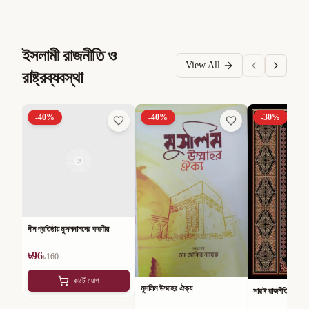
ইসলামী রাজনীতি ও
View All
রাষ্ট্রব্যবস্থা
-
40
%
-
40
%
-
30
%
দীন প্রতিষ্ঠায় মুসলমানদের করণীয়
৳
96
৳
160
কার্টে যোগ
মুসলিম উম্মাহর ঐক্য
শারঈ রাজনীতি