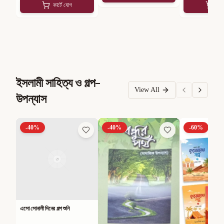
কার্টে যোগ
কার
ইসলামী সাহিত্য ও গল্প-
View All
উপন্যাস
-
40
%
-
40
%
-
60
%
এসো সোনালী দিনের গল্প শুনি