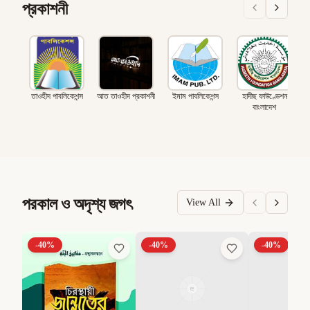
প্রকাশনী
তাওহীদ পাবলিকেশন্স
আত তাওহীদ প্রকাশনী
ইমাম পাবলিকেশন্স
হাদীছ ফাউণ্ডেশন
বাংলাদেশ
পরকাল ও অদৃশ্য জগৎ
View All
-
40
%
-
40
%
-
40
%