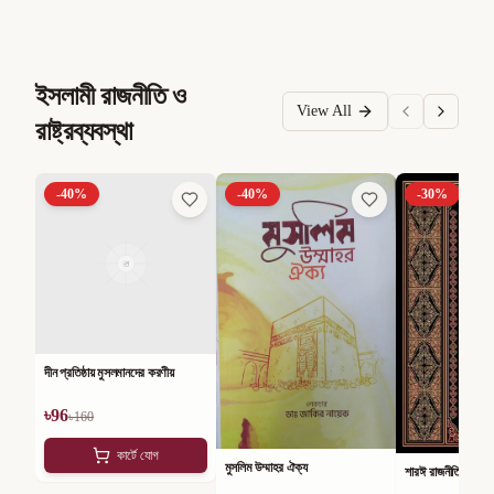
ইসলামী রাজনীতি ও
View All
রাষ্ট্রব্যবস্থা
-
40
%
-
40
%
-
30
%
দীন প্রতিষ্ঠায় মুসলমানদের করণীয়
৳
96
৳
160
কার্টে যোগ
মুসলিম উম্মাহর ঐক্য
শারঈ রাজনীতি