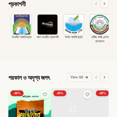
প্রকাশনী
তাওহীদ পাবলিকেশন্স
আত তাওহীদ প্রকাশনী
ইমাম পাবলিকেশন্স
হাদীছ ফাউণ্ডেশন
বাংলাদেশ
পরকাল ও অদৃশ্য জগৎ
View All
-
40
%
-
40
%
-
40
%