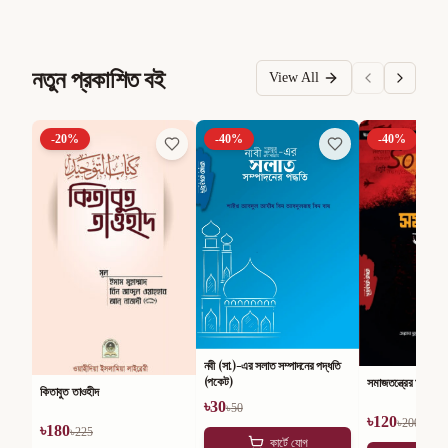
নতুন প্রকাশিত বই
View All
-
20
%
-
40
%
-
40
%
নবী (সা.)-এর সলাত সম্পাদনের পদ্ধতি
(পকেট)
সমাজতন্ত্রের অসারতা
কিতাবুত তাওহীদ
৳
30
৳
50
৳
120
৳
200
৳
180
৳
225
কার্টে যোগ