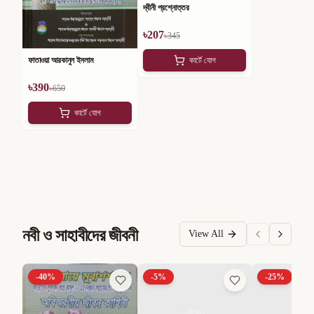
দ্বীনী প্রশ্নোত্তর
৳
207
৳
345
ফাতাওয়া আরকানুল ইসলাম
কার্টে যোগ
৳
390
৳
650
কার্টে যোগ
নবী ও সাহাবীদের জীবনী
View All
-
40
%
-
5
%
-
25
%