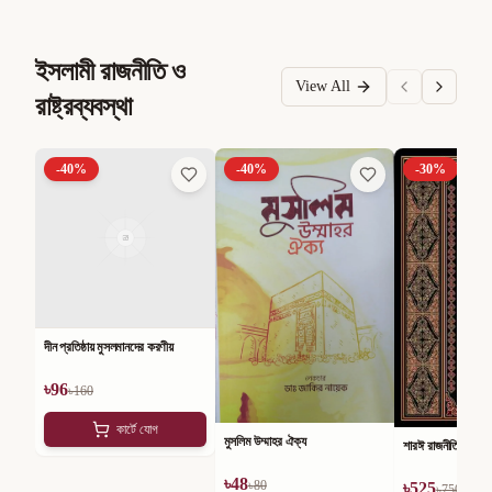
ইসলামী রাজনীতি ও
View All
রাষ্ট্রব্যবস্থা
-
40
%
-
40
%
-
30
%
দীন প্রতিষ্ঠায় মুসলমানদের করণীয়
৳
96
৳
160
কার্টে যোগ
মুসলিম উম্মাহর ঐক্য
শারঈ রাজনীতি
৳
48
৳
80
৳
525
৳
750