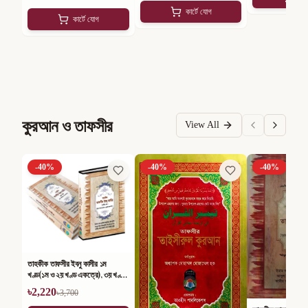
কার্টে যোগ
কার্টে যোগ
কুরআন ও তাফসীর
View All
-
40
%
-
40
%
-
40
%
তাহকীক তাফসীর ইবনু কাসীর ১ম
খণ্ড(১ম ও ২য় খণ্ড একত্রে), ৩য় খণ্ড,
৪র্থ খণ্ড ও আম্মা পারা (সেট)
৳
2,220
৳
3,700