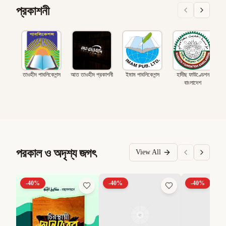
প্রকাশনী
তাওহীদ পাবলিকেশন্স
আত তাওহীদ প্রকাশনী
ইমাম পাবলিকেশন্স
হাদীছ ফাউণ্ডেশন
বাংলাদেশ
পরকাল ও অদৃশ্য জগৎ
View All
-
40
%
-
40
%
-
40
%