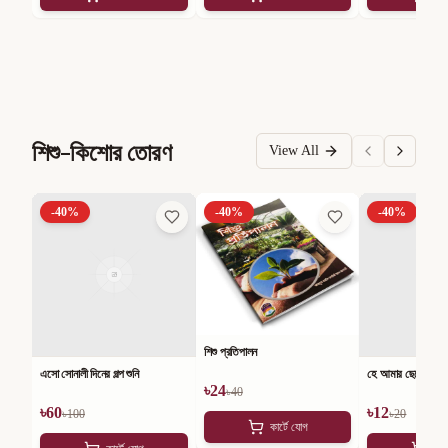
শিশু-কিশোর তোরণ
View All
-
40
%
-
40
%
-
40
%
শিশু প্রতিপালন
এসো সোনালী দিনের গল্প শুনি
হে আমার ছেলে
৳
24
৳
40
৳
60
৳
12
৳
100
৳
20
কার্টে যোগ