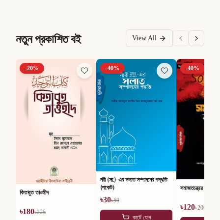
নতুন প্রকাশিত বই
View All
-
20
%
-
40
%
-
40
%
নবী (সা.)-এর সলাত সম্পাদনের পদ্ধতি
(পকেট)
সমাজতন্ত্রের অসারতা
কিতাবুত তাওহীদ
৳
30
৳
50
৳
120
৳
200
৳
180
৳
225
কার্টে যোগ