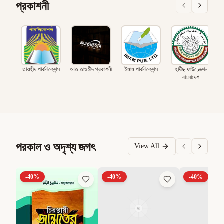
প্রকাশনী
তাওহীদ পাবলিকেশন্স
আত তাওহীদ প্রকাশনী
ইমাম পাবলিকেশন্স
হাদীছ ফাউণ্ডেশন
বাংলাদেশ
পরকাল ও অদৃশ্য জগৎ
View All
-
40
%
-
40
%
-
40
%