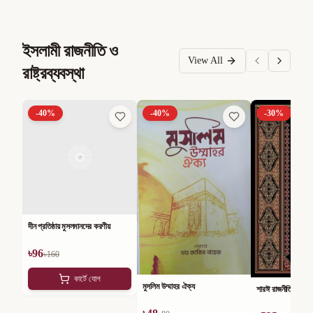
ইসলামী রাজনীতি ও
View All
রাষ্ট্রব্যবস্থা
-
40
%
-
40
%
-
30
%
দীন প্রতিষ্ঠায় মুসলমানদের করণীয়
৳
96
৳
160
কার্টে যোগ
মুসলিম উম্মাহর ঐক্য
শারঈ রাজনীতি