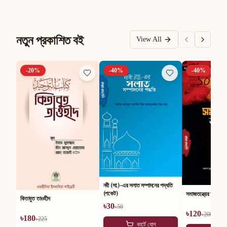
নতুন প্রকাশিত বই
View All
-
20
%
-
40
%
-
40
%
নবী (সা.)-এর সলাত সম্পাদনের পদ্ধতি
(পকেট)
সমাজতন্ত্রের অসারতা
কিতাবুত তাওহীদ
৳
30
৳
50
৳
120
৳
200
৳
180
৳
225
কার্টে যোগ