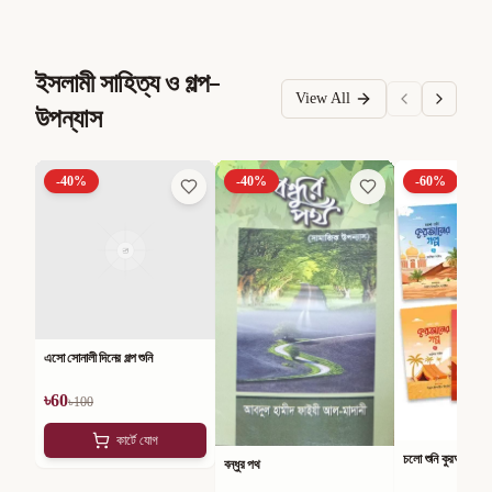
ইসলামী সাহিত্য ও গল্প-
View All
উপন্যাস
-
40
%
-
40
%
-
60
%
এসো সোনালী দিনের গল্প শুনি
৳
60
৳
100
কার্টে যোগ
চলো শুনি কুরআনের গল্
বন্ধুর পথ