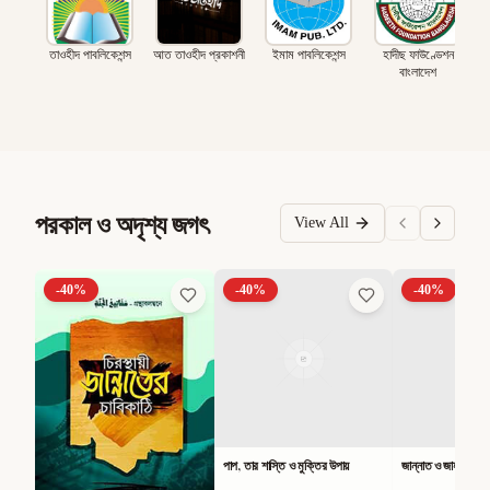
তাওহীদ পাবলিকেশন্স
আত তাওহীদ প্রকাশনী
ইমাম পাবলিকেশন্স
হাদীছ ফাউণ্ডেশন
বাংলাদেশ
পরকাল ও অদৃশ্য জগৎ
View All
-
40
%
-
40
%
-
40
%
পাপ, তার শাস্তি ও মুক্তির উপায়
জান্নাত ও জাহান্নামের 