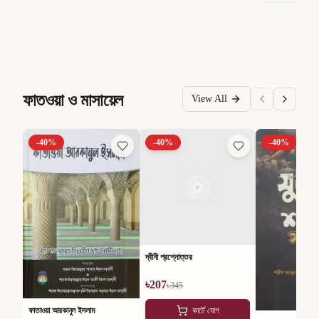
ফাতওয়া ও মাসায়েল
View All
-
40
%
-
40
%
-
40
%
দ্বীনী প্রশ্নোত্তর
৳
207
৳
345
ফাতাওয়া আরকানুল ইসলাম
কার্টে যোগ