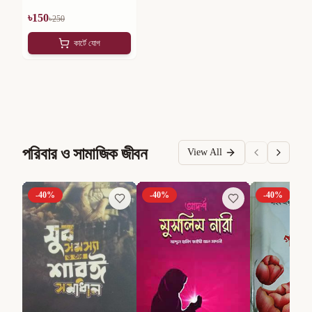
৳
150
৳
250
কার্টে যোগ
পরিবার ও সামাজিক জীবন
View All
-
40
%
-
40
%
-
40
%