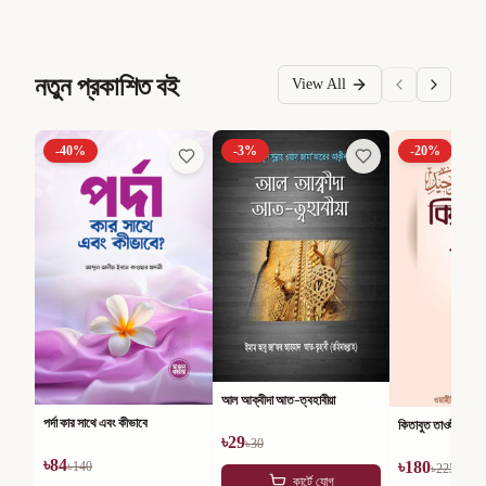
নতুন প্রকাশিত বই
View All
-
40
%
-
3
%
-
20
%
আল আক্বীদা আত-ত্বহাবীয়া
পর্দা কার সাথে এবং কীভাবে
কিতাবুত তাওহীদ
৳
29
৳
30
৳
84
৳
180
৳
140
৳
225
কার্টে যোগ