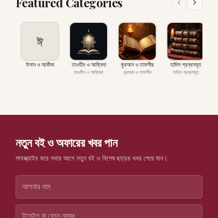
Featured Categories
ঈ
ঈমান ও আকীদা
তাওহীদ ও আক্বিদা
কুরআন ও তাফসীর
হাদিস গ্রন্থসমূহ
প
তাওহীদ ও আক্বিদা
কুরআন ও তাফসীর
হাদিস গ্রন্থসমূহ
নতুন বই ও অফারের খবর পান
সাবস্ক্রাইব করে সবার আগে নতুন বই ও বিশেষ ছাড়ের খবর পেয়ে যান।