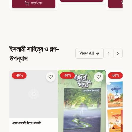
কার্টে যোগ
কার
ইসলামী সাহিত্য ও গল্প-
View All
উপন্যাস
-
40
%
-
40
%
-
60
%
এসো সোনালী দিনের গল্প শুনি