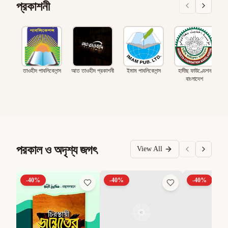
প্রকাশনী
তাওহীদ পাবলিকেশন্স
আত তাওহীদ প্রকাশনী
ইমাম পাবলিকেশন্স
হাদীছ ফাউণ্ডেশন
বাংলাদেশ
পরকাল ও অদৃশ্য জগৎ
View All
-
40
%
-
40
%
-
40
%