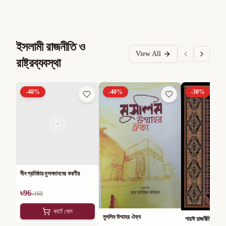
ইসলামী রাজনীতি ও
View All
রাষ্ট্রব্যবস্থা
-
40
%
-
40
%
-
30
%
দীন প্রতিষ্ঠায় মুসলমানদের করণীয়
৳
96
৳
160
কার্টে যোগ
মুসলিম উম্মাহর ঐক্য
শারঈ রাজনীতি