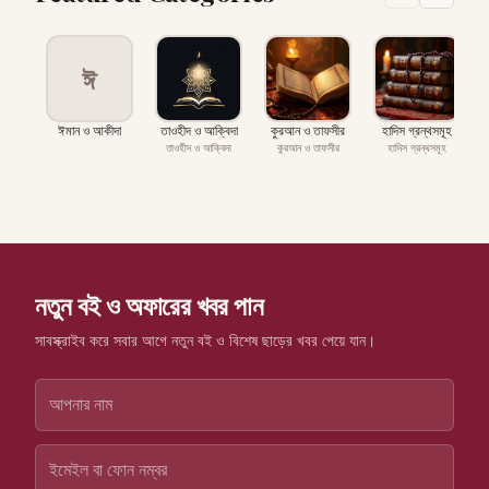
ঈ
ঈমান ও আকীদা
তাওহীদ ও আক্বিদা
কুরআন ও তাফসীর
হাদিস গ্রন্থসমূহ
প
তাওহীদ ও আক্বিদা
কুরআন ও তাফসীর
হাদিস গ্রন্থসমূহ
নতুন বই ও অফারের খবর পান
সাবস্ক্রাইব করে সবার আগে নতুন বই ও বিশেষ ছাড়ের খবর পেয়ে যান।