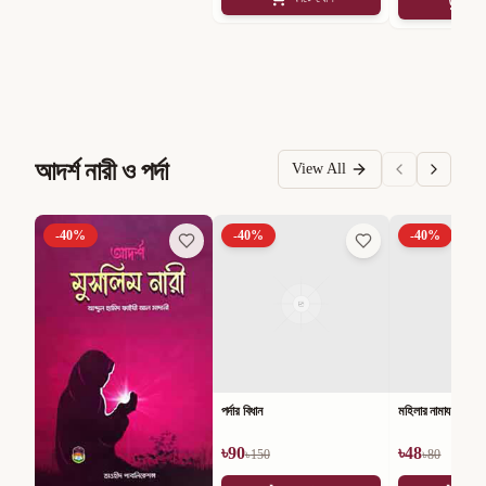
কার
আদর্শ নারী ও পর্দা
View All
-
40
%
-
40
%
-
40
%
পর্দার বিধান
মহিলার নামায
৳
90
৳
48
৳
150
৳
80