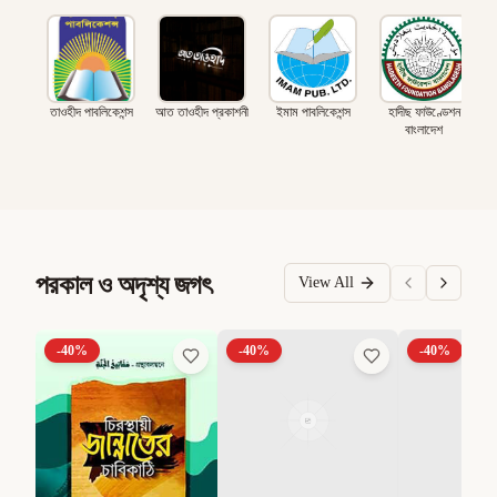
তাওহীদ পাবলিকেশন্স
আত তাওহীদ প্রকাশনী
ইমাম পাবলিকেশন্স
হাদীছ ফাউণ্ডেশন
বাংলাদেশ
পরকাল ও অদৃশ্য জগৎ
View All
-
40
%
-
40
%
-
40
%