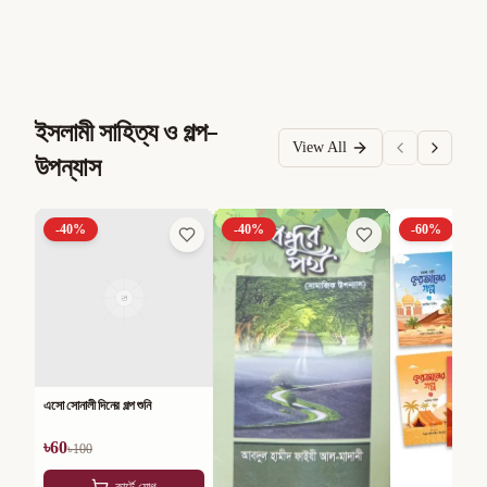
ইসলামী সাহিত্য ও গল্প-
View All
উপন্যাস
-
40
%
-
40
%
-
60
%
এসো সোনালী দিনের গল্প শুনি
৳
60
৳
100
কার্টে যোগ