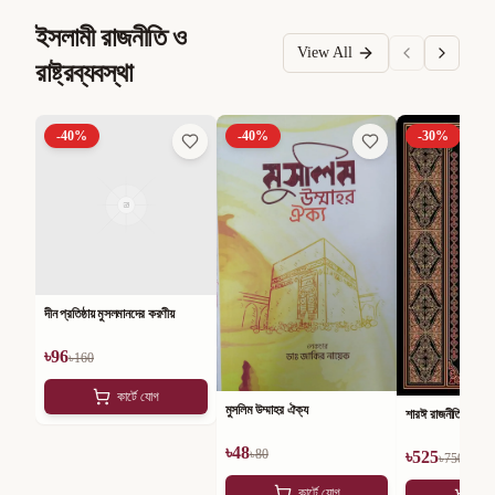
ইসলামী রাজনীতি ও
View All
রাষ্ট্রব্যবস্থা
-
40
%
-
40
%
-
30
%
দীন প্রতিষ্ঠায় মুসলমানদের করণীয়
৳
96
৳
160
কার্টে যোগ
মুসলিম উম্মাহর ঐক্য
শারঈ রাজনীতি
৳
48
৳
80
৳
525
৳
750
কার্টে যোগ