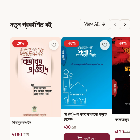
নতুন প্রকাশিত বই
View All
-
20
%
-
40
%
-
40
%
নবী (সা.)-এর সলাত সম্পাদনের পদ্ধতি
(পকেট)
সমাজতন্ত্রের অসারতা
কিতাবুত তাওহীদ
৳
30
৳
50
৳
120
৳
200
৳
180
৳
225
কার্টে যোগ