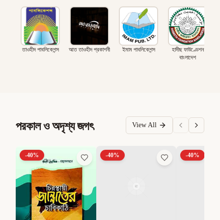
তাওহীদ পাবলিকেশন্স
আত তাওহীদ প্রকাশনী
ইমাম পাবলিকেশন্স
হাদীছ ফাউণ্ডেশন
বাংলাদেশ
পরকাল ও অদৃশ্য জগৎ
View All
-
40
%
-
40
%
-
40
%