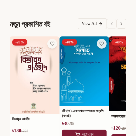
নতুন প্রকাশিত বই
View All
-
20
%
-
40
%
-
40
%
নবী (সা.)-এর সলাত সম্পাদনের পদ্ধতি
(পকেট)
সমাজতন্ত্রের অসারতা
কিতাবুত তাওহীদ
৳
30
৳
50
৳
120
৳
200
৳
180
৳
225
কার্টে যোগ