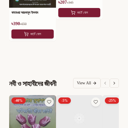
৳
207
৳
345
ফাতাওয়া আরকানুল ইসলাম
কার্টে যোগ
৳
390
৳
650
কার্টে যোগ
নবী ও সাহাবীদের জীবনী
View All
-
40
%
-
5
%
-
25
%