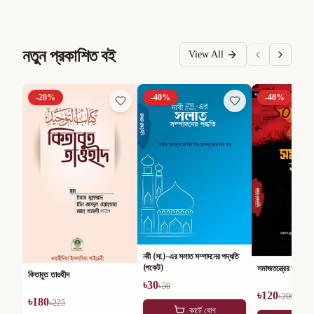
নতুন প্রকাশিত বই
View All
-
20
%
-
40
%
-
40
%
নবী (সা.)-এর সলাত সম্পাদনের পদ্ধতি
(পকেট)
সমাজতন্ত্রের অসারতা
কিতাবুত তাওহীদ
৳
30
৳
50
৳
120
৳
200
৳
180
৳
225
কার্টে যোগ