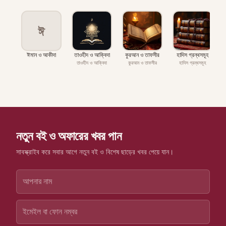
ঈ
ঈমান ও আকীদা
তাওহীদ ও আক্বিদা
কুরআন ও তাফসীর
হাদিস গ্রন্থসমূহ
প
তাওহীদ ও আক্বিদা
কুরআন ও তাফসীর
হাদিস গ্রন্থসমূহ
নতুন বই ও অফারের খবর পান
সাবস্ক্রাইব করে সবার আগে নতুন বই ও বিশেষ ছাড়ের খবর পেয়ে যান।