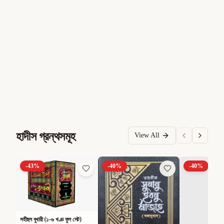
হাদীস গ্রন্থসমূহ
View All
-
43
%
-
40
%
-
40
%
সহীহুল বুখারী (১-৬ খণ্ড ফুল সেট)