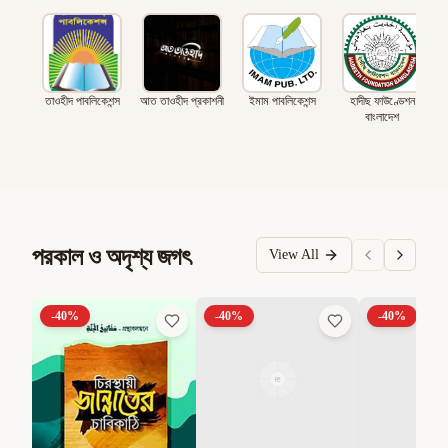
তাওহীদ পাবলিকেশন্স
আত তাওহীদ প্রকাশনী
ইমাম পাবলিকেশন্স
হাদীছ ফাউণ্ডেশন
বাংলাদেশ
পরকাল ও অদৃশ্য জগৎ
View All
-
40
%
-
40
%
-
40
%