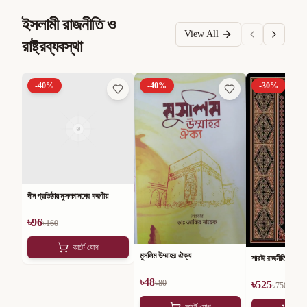
ইসলামী রাজনীতি ও
View All
রাষ্ট্রব্যবস্থা
-
40
%
-
40
%
-
30
%
দীন প্রতিষ্ঠায় মুসলমানদের করণীয়
৳
96
৳
160
কার্টে যোগ
মুসলিম উম্মাহর ঐক্য
শারঈ রাজনীতি
৳
48
৳
80
৳
525
৳
750
কার্টে যোগ