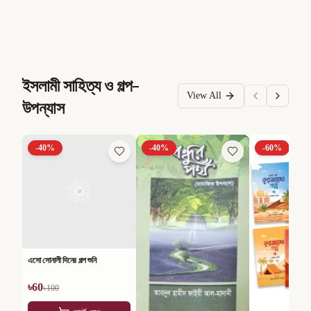
ইসলামী সাহিত্য ও গল্প-
View All
উপন্যাস
-
40
%
-
40
%
-
60
%
এসো সোনালী দিনের গল্প শুনি
৳
60
৳
100