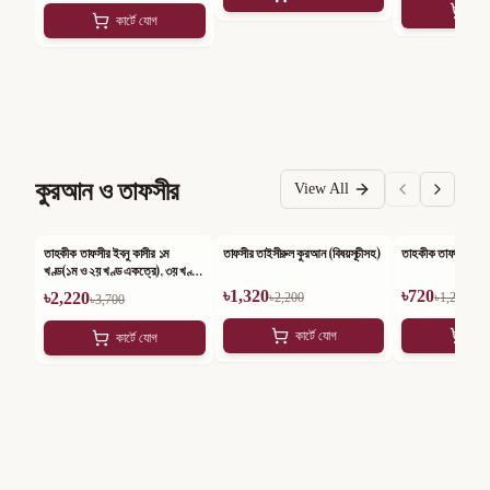
কার
কার্টে যোগ
কুরআন ও তাফসীর
View All
তাহকীক তাফসীর ইবনু কাসীর ১ম
তাফসীর তাইসীরুল কুরআন (বিষয়সূচীসহ)
তাহকীক তাফসীর ইবনু ক
-
40
%
-
40
%
-
40
%
খণ্ড(১ম ও ২য় খণ্ড একত্রে), ৩য় খণ্ড,
৪র্থ খণ্ড ও আম্মা পারা (সেট)
৳
1,320
৳
720
৳
2,220
৳
2,200
৳
1,200
৳
3,700
কার্টে যোগ
কার
কার্টে যোগ