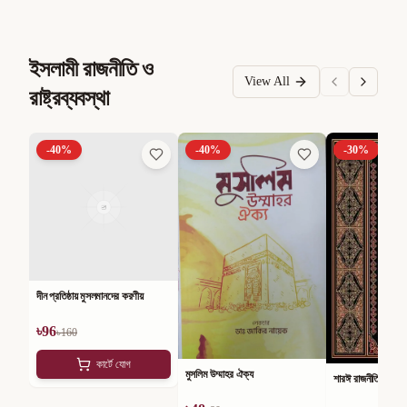
ইসলামী রাজনীতি ও
View All
রাষ্ট্রব্যবস্থা
-
40
%
-
40
%
-
30
%
দীন প্রতিষ্ঠায় মুসলমানদের করণীয়
৳
96
৳
160
কার্টে যোগ
মুসলিম উম্মাহর ঐক্য
শারঈ রাজনীতি