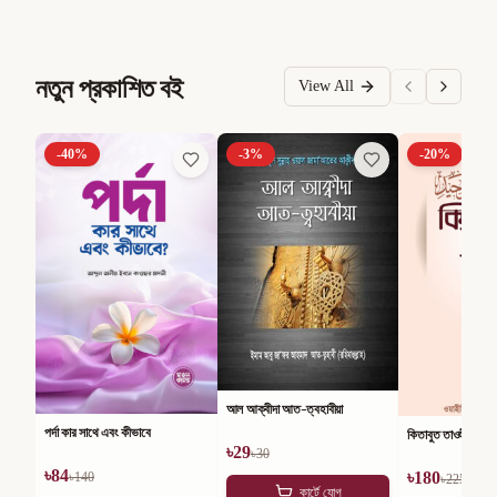
নতুন প্রকাশিত বই
View All
-
40
%
-
3
%
-
20
%
আল আক্বীদা আত-ত্বহাবীয়া
পর্দা কার সাথে এবং কীভাবে
কিতাবুত তাওহীদ
৳
29
৳
30
৳
84
৳
180
৳
140
৳
225
কার্টে যোগ