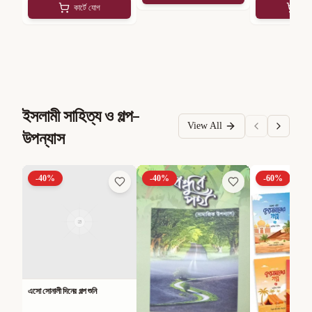
কার্টে যোগ
কার
ইসলামী সাহিত্য ও গল্প-
View All
উপন্যাস
-
40
%
-
40
%
-
60
%
এসো সোনালী দিনের গল্প শুনি