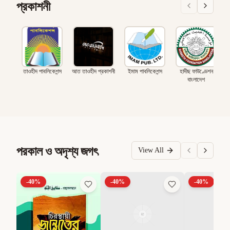
প্রকাশনী
তাওহীদ পাবলিকেশন্স
আত তাওহীদ প্রকাশনী
ইমাম পাবলিকেশন্স
হাদীছ ফাউণ্ডেশন
বাংলাদেশ
পরকাল ও অদৃশ্য জগৎ
View All
-
40
%
-
40
%
-
40
%