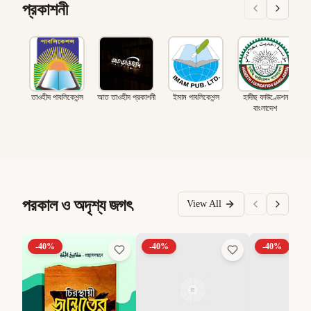
প্রকাশনী
তাওহীদ পাবলিকেশন্স
আত তাওহীদ প্রকাশনী
ইমাম পাবলিকেশন্স
হাদীছ ফাউণ্ডেশন
বাংলাদেশ
পরকাল ও অদৃশ্য জগৎ
View All
-
40
%
-
40
%
-
40
%