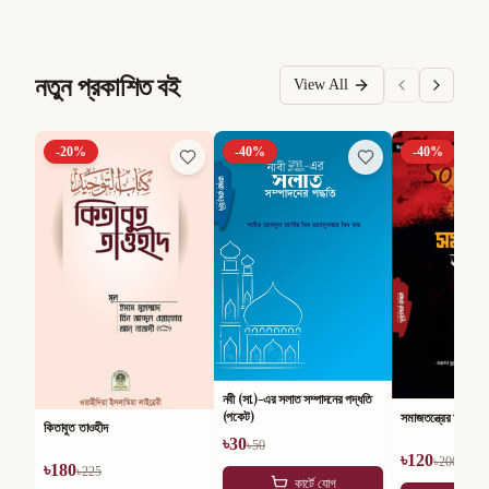
নতুন প্রকাশিত বই
View All
-
20
%
-
40
%
-
40
%
নবী (সা.)-এর সলাত সম্পাদনের পদ্ধতি
(পকেট)
সমাজতন্ত্রের অসারতা
কিতাবুত তাওহীদ
৳
30
৳
50
৳
120
৳
200
৳
180
৳
225
কার্টে যোগ