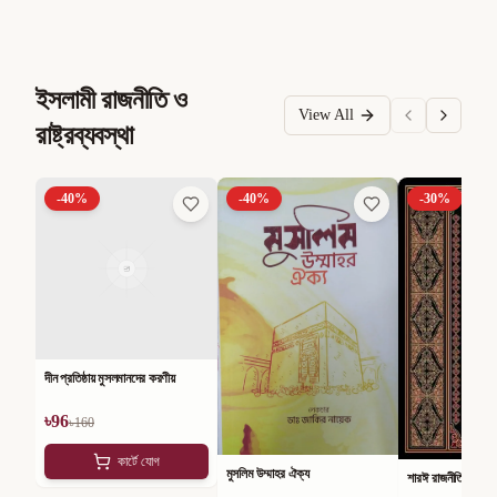
ইসলামী রাজনীতি ও
View All
রাষ্ট্রব্যবস্থা
-
40
%
-
40
%
-
30
%
দীন প্রতিষ্ঠায় মুসলমানদের করণীয়
৳
96
৳
160
কার্টে যোগ
মুসলিম উম্মাহর ঐক্য
শারঈ রাজনীতি