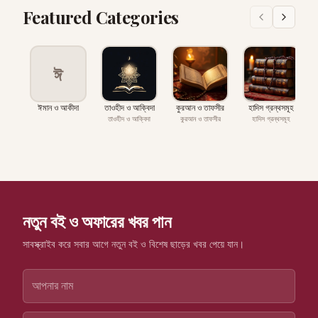
Featured Categories
ঈ
ঈমান ও আকীদা
তাওহীদ ও আক্বিদা
কুরআন ও তাফসীর
হাদিস গ্রন্থসমূহ
প
তাওহীদ ও আক্বিদা
কুরআন ও তাফসীর
হাদিস গ্রন্থসমূহ
নতুন বই ও অফারের খবর পান
সাবস্ক্রাইব করে সবার আগে নতুন বই ও বিশেষ ছাড়ের খবর পেয়ে যান।