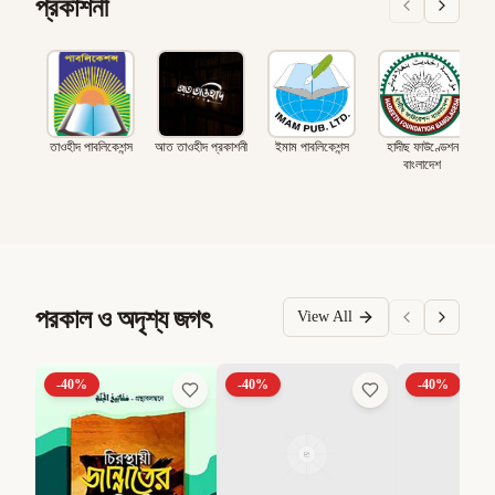
প্রকাশনী
তাওহীদ পাবলিকেশন্স
আত তাওহীদ প্রকাশনী
ইমাম পাবলিকেশন্স
হাদীছ ফাউণ্ডেশন
বাংলাদেশ
পরকাল ও অদৃশ্য জগৎ
View All
-
40
%
-
40
%
-
40
%