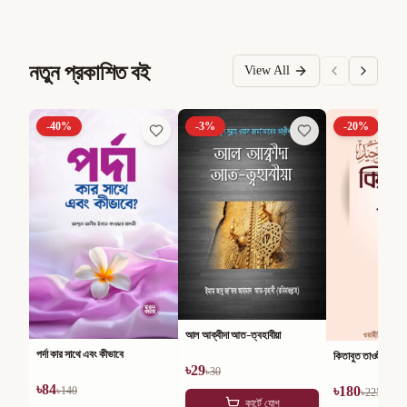
নতুন প্রকাশিত বই
View All
-
40
%
-
3
%
-
20
%
আল আক্বীদা আত-ত্বহাবীয়া
পর্দা কার সাথে এবং কীভাবে
কিতাবুত তাওহীদ
৳
29
৳
30
৳
84
৳
180
৳
140
৳
225
কার্টে যোগ