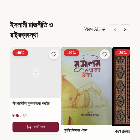
ইসলামী রাজনীতি ও
View All
রাষ্ট্রব্যবস্থা
-
40
%
-
40
%
-
30
%
দীন প্রতিষ্ঠায় মুসলমানদের করণীয়
৳
96
৳
160
কার্টে যোগ
মুসলিম উম্মাহর ঐক্য
শারঈ রাজনীতি