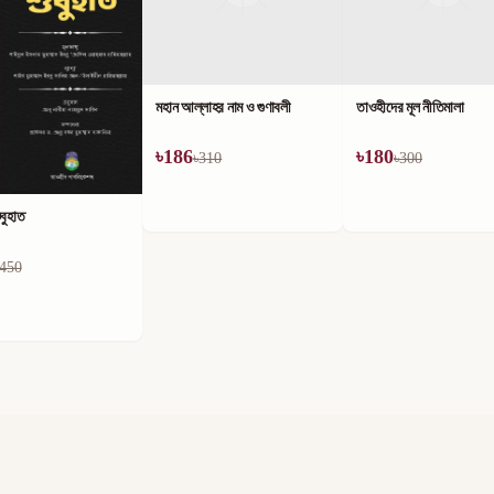
লাহর নাম ও গুণাবলী
তাওহীদের মূল নীতিমালা
৳
180
310
৳
300
কিতাবুত তাওহীদ ও এর ব্যাখ্য
৳
180
৳
300