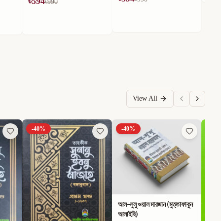
৳
594
৳
990
View All
-
40
%
-
40
%
-
40
আল-লুলু ওয়াল মারজান (মুত্তাফাকুন
আলাইহি)