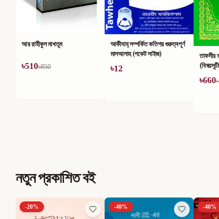
আকীদাহ্ সম্পর্কিত কতিপয় গুরুত্বপূর্ণ
একশ হ
মাসআলাহ (পকেট সাইজ)
তাফসীর তাইসীরুল কুরআন
(বিষয়সূচীছাড়া)
৳
12
৳
36
৳
660
৳
1,100
নতুন প্রকাশিত বই
-
40
%
-
40
%
-
30
%