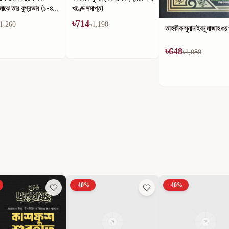
াপ্ত)
1,190
তাহকীক সুনান ইবনু মাজাহ ১ম
তাহকীক সুনান ইবনু মাজাহ ৩য় খণ্ড
৳
624
৳
648
৳
1,040
৳
1,080
-
40
%
-
40
%