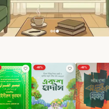
%
-
40
%
-
40
%