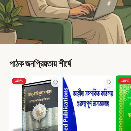
পাঠক জনপ্রিয়তায় শীর্ষে
-
40
%
-
40