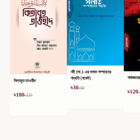
নবী (সা.)-এর সলাত সম্পাদনের
সমাজতন্ত্রের অসারতা
পদ্ধতি (পকেট)
সোনালী য
৳
30
৳
50
৳
120
৳
200
৳
165
৳