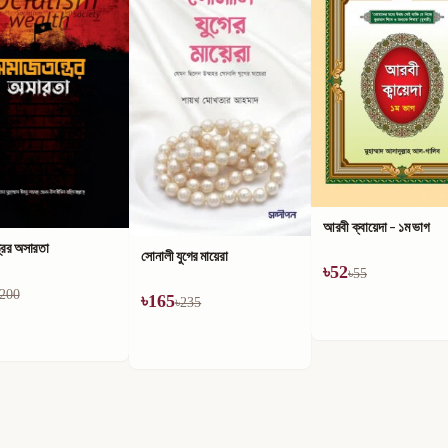
আরবী ক্বায়েদা - ১ম ভাগ
ুগের মায়েরা
এসো কুরআন শিখি
৳
52
৳
55
৳
30
235
৳
60