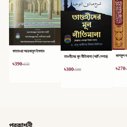
মহান আল্
৳
186
৳
কাশফুশ শুবুহাত
তাওহীদের মূল নীতিমালা (আর্ট পেপার)
৳
270
৳
300
৳
450
৳
500