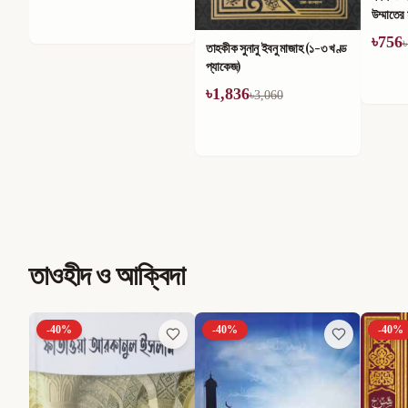
উম্মাতের মাঝে তার কুপ্রভাব (১-৪)
খণ্ডে সম
খণ্ড
৳
756
৳
714
৳
1,260
৳
তাহকীক সুনানু ইবনু মাজাহ (১-৩ খণ্ড
প্যাকেজ)
৳
1,836
৳
3,060
তাওহীদ ও আক্বিদা
-
40
%
-
40
%
-
40
%