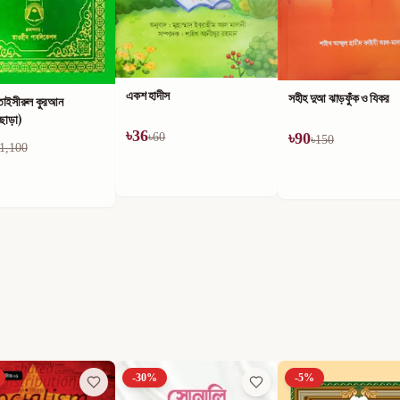
তাহক্বীক রিয়াযুস স্বা-লিহ
াদীস
সহীহ দুআ ঝাড়ফুঁক ও যিকর
৳
618
৳
1,030
৳
90
৳
60
৳
150
-
5
%
-
50
%