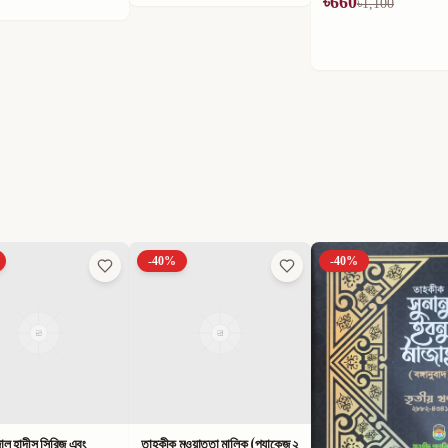
৳
660
৳
1,100
-
40
%
-
40
%
ুওয়াত্তা মালিক (প্যাকেজ ২