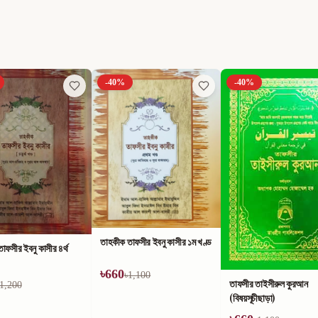
-
40
%
-
40
%
তাহকীক তাফসীর ইবনু কাসীর ১ম খণ্ড
াফসীর ইবনু কাসীর ৪র্থ
৳
660
৳
1,100
তাফসীর তাইসীরুল কুরআন
1,200
(বিষয়সূচীছাড়া)