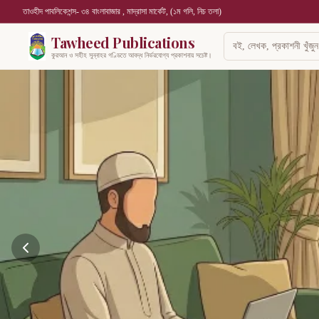
তাওহীদ পাবলিকেশন্স- ৩৪ বাংলাবাজার , মাদ্রাসা মার্কেট, (১ম গলি, নিচ তলা)
Tawheed Publications
কুরআন ও সহীহ সুন্নাহর গণ্ডিতে আবদ্ধ নির্ভরযোগ্য প্রকাশনায় সচেষ্ট।