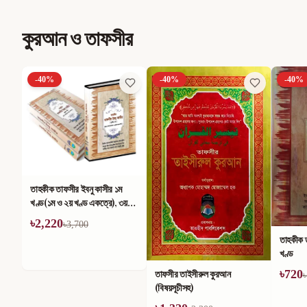
কুরআন ও তাফসীর
-
40
%
-
40
%
-
40
%
তাহকীক তাফসীর ইবনু কাসীর ১ম
খণ্ড(১ম ও ২য় খণ্ড একত্রে), ৩য়
খণ্ড, ৪র্থ খণ্ড ও আম্মা পারা (সেট)
৳
2,220
৳
3,700
তাহকীক ত
খণ্ড
৳
720
তাফসীর তাইসীরুল কুরআন
৳
(বিষয়সূচীসহ)