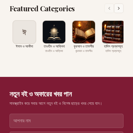
Featured Categories
ঈ
ঈমান ও আকীদা
তাওহীদ ও আক্বিদা
কুরআন ও তাফসীর
হাদিস গ্রন্থসমূহ
প
তাওহীদ ও আক্বিদা
কুরআন ও তাফসীর
হাদিস গ্রন্থসমূহ
নতুন বই ও অফারের খবর পান
সাবস্ক্রাইব করে সবার আগে নতুন বই ও বিশেষ ছাড়ের খবর পেয়ে যান।