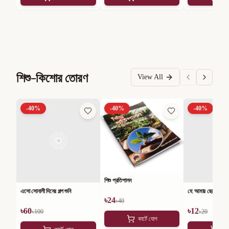
শিশু-কিশোর তোরণ
View All
-
40
%
-
40
%
-
40
%
শিশু প্রতিপালন
এসো সোনালী দিনের গল্প শুনি
হে আমার ছেলে
৳
24
৳
40
৳
60
৳
12
৳
100
৳
20
কার্টে যোগ