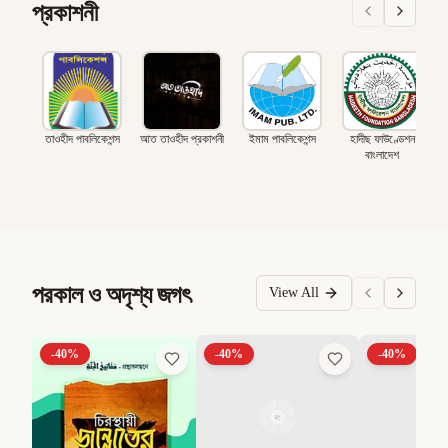
প্রকাশনী
তাওহীদ পাবলিকেশন্স
আত তাওহীদ প্রকাশনী
ইমাম পাবলিকেশন্স
হাদীছ ফাউণ্ডেশন
বাংলাদেশ
পরকাল ও অদৃশ্য জগৎ
View All
-
40
%
-
40
%
-
40
%