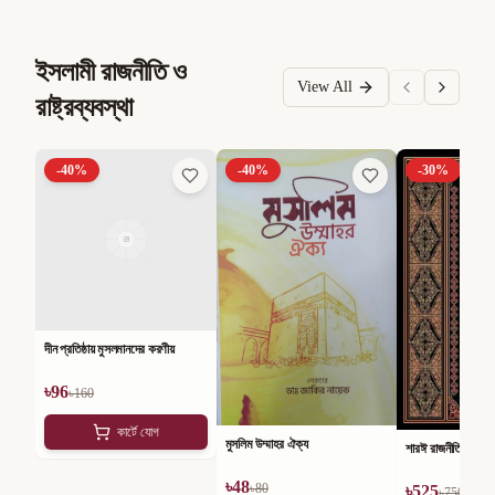
ইসলামী রাজনীতি ও
View All
রাষ্ট্রব্যবস্থা
-
40
%
-
40
%
-
30
%
দীন প্রতিষ্ঠায় মুসলমানদের করণীয়
৳
96
৳
160
কার্টে যোগ
মুসলিম উম্মাহর ঐক্য
শারঈ রাজনীতি
৳
48
৳
80
৳
525
৳
750