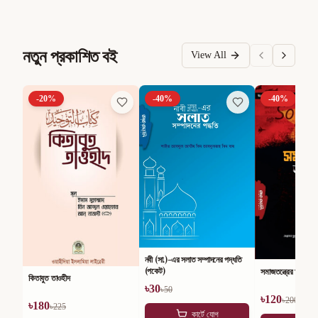
নতুন প্রকাশিত বই
View All
-
20
%
-
40
%
-
40
%
নবী (সা.)-এর সলাত সম্পাদনের পদ্ধতি
(পকেট)
সমাজতন্ত্রের অসারতা
কিতাবুত তাওহীদ
৳
30
৳
50
৳
120
৳
200
৳
180
৳
225
কার্টে যোগ