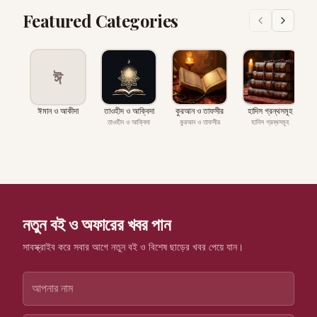
Featured Categories
ঈ
ঈমান ও আকীদা
তাওহীদ ও আক্বিদা
কুরআন ও তাফসীর
হাদিস গ্রন্থসমূহ
প
তাওহীদ ও আক্বিদা
কুরআন ও তাফসীর
হাদিস গ্রন্থসমূহ
নতুন বই ও অফারের খবর পান
সাবস্ক্রাইব করে সবার আগে নতুন বই ও বিশেষ ছাড়ের খবর পেয়ে যান।