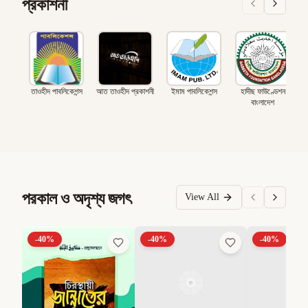
প্রকাশনী
তাওহীদ পাবলিকেশন্স
আত তাওহীদ প্রকাশনী
ইমাম পাবলিকেশন্স
হাদীছ ফাউণ্ডেশন
বাংলাদেশ
পরকাল ও অদৃশ্য জগৎ
View All
-
40
%
-
40
%
-
40
%