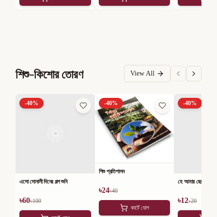
শিশু-কিশোর তোরণ
View All
-
40
%
-
40
%
-
40
%
শিশু প্রতিপালন
এসো সোনালী দিনের গল্প শুনি
হে আমার ছেলে
৳
24
৳
40
৳
60
৳
12
৳
100
৳
20
কার্টে যোগ