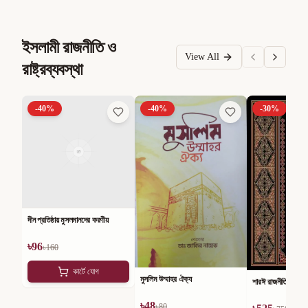
ইসলামী রাজনীতি ও
View All
রাষ্ট্রব্যবস্থা
-
40
%
-
40
%
-
30
%
দীন প্রতিষ্ঠায় মুসলমানদের করণীয়
৳
96
৳
160
কার্টে যোগ
মুসলিম উম্মাহর ঐক্য
শারঈ রাজনীতি
৳
48
৳
80