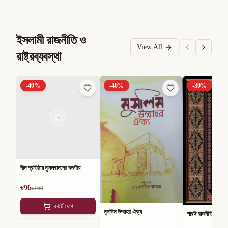
ইসলামী রাজনীতি ও
View All
রাষ্ট্রব্যবস্থা
-
40
%
-
40
%
-
30
%
দীন প্রতিষ্ঠায় মুসলমানদের করণীয়
৳
96
৳
160
কার্টে যোগ
মুসলিম উম্মাহর ঐক্য
শারঈ রাজনীতি