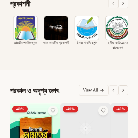
প্রকাশনী
তাওহীদ পাবলিকেশন্স
আত তাওহীদ প্রকাশনী
ইমাম পাবলিকেশন্স
হাদীছ ফাউণ্ডেশন
বাংলাদেশ
পরকাল ও অদৃশ্য জগৎ
View All
-
40
%
-
40
%
-
40
%