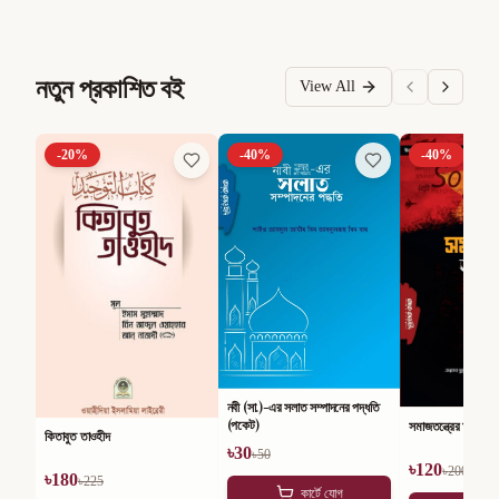
নতুন প্রকাশিত বই
View All
-
20
%
-
40
%
-
40
%
নবী (সা.)-এর সলাত সম্পাদনের পদ্ধতি
(পকেট)
সমাজতন্ত্রের অসারতা
কিতাবুত তাওহীদ
৳
30
৳
50
৳
120
৳
200
৳
180
৳
225
কার্টে যোগ