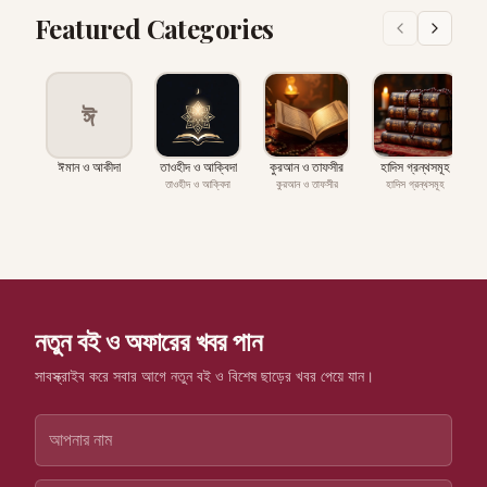
Featured Categories
ঈ
ঈমান ও আকীদা
তাওহীদ ও আক্বিদা
কুরআন ও তাফসীর
হাদিস গ্রন্থসমূহ
প
তাওহীদ ও আক্বিদা
কুরআন ও তাফসীর
হাদিস গ্রন্থসমূহ
নতুন বই ও অফারের খবর পান
সাবস্ক্রাইব করে সবার আগে নতুন বই ও বিশেষ ছাড়ের খবর পেয়ে যান।