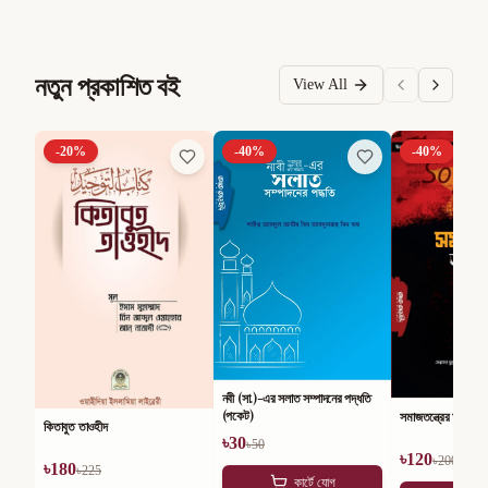
নতুন প্রকাশিত বই
View All
-
20
%
-
40
%
-
40
%
নবী (সা.)-এর সলাত সম্পাদনের পদ্ধতি
(পকেট)
সমাজতন্ত্রের অসারতা
কিতাবুত তাওহীদ
৳
30
৳
50
৳
120
৳
200
৳
180
৳
225
কার্টে যোগ