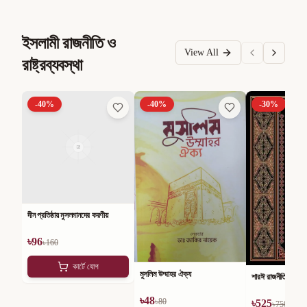
ইসলামী রাজনীতি ও
View All
রাষ্ট্রব্যবস্থা
-
40
%
-
40
%
-
30
%
দীন প্রতিষ্ঠায় মুসলমানদের করণীয়
৳
96
৳
160
কার্টে যোগ
মুসলিম উম্মাহর ঐক্য
শারঈ রাজনীতি
৳
48
৳
80
৳
525
৳
750