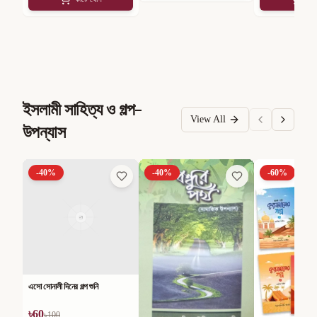
ইসলামী সাহিত্য ও গল্প-
View All
উপন্যাস
-
40
%
-
40
%
-
60
%
এসো সোনালী দিনের গল্প শুনি
৳
60
৳
100