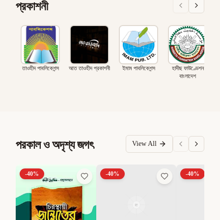
প্রকাশনী
তাওহীদ পাবলিকেশন্স
আত তাওহীদ প্রকাশনী
ইমাম পাবলিকেশন্স
হাদীছ ফাউণ্ডেশন
বাংলাদেশ
পরকাল ও অদৃশ্য জগৎ
View All
-
40
%
-
40
%
-
40
%