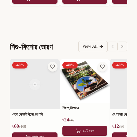
শিশু-কিশোর তোরণ
View All
-
40
%
-
40
%
-
40
%
শিশু প্রতিপালন
এসো সোনালী দিনের গল্প শুনি
হে আমার ছেলে
৳
24
৳
40
৳
60
৳
12
৳
100
৳
20
কার্টে যোগ