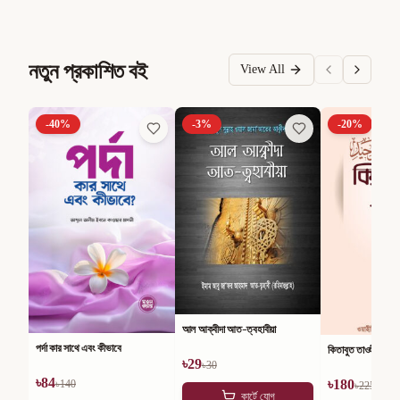
নতুন প্রকাশিত বই
View All
-
40
%
-
3
%
-
20
%
আল আক্বীদা আত-ত্বহাবীয়া
পর্দা কার সাথে এবং কীভাবে
কিতাবুত তাওহীদ
৳
29
৳
30
৳
84
৳
180
৳
140
৳
225
কার্টে যোগ