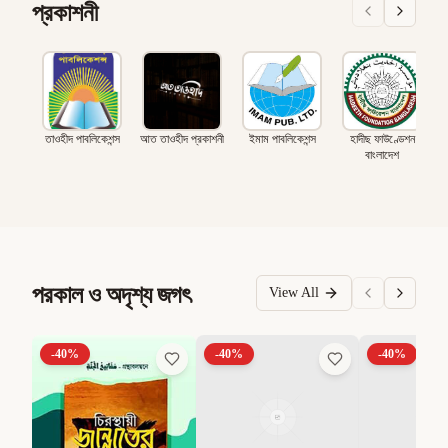
প্রকাশনী
তাওহীদ পাবলিকেশন্স
আত তাওহীদ প্রকাশনী
ইমাম পাবলিকেশন্স
হাদীছ ফাউণ্ডেশন
বাংলাদেশ
পরকাল ও অদৃশ্য জগৎ
View All
-
40
%
-
40
%
-
40
%