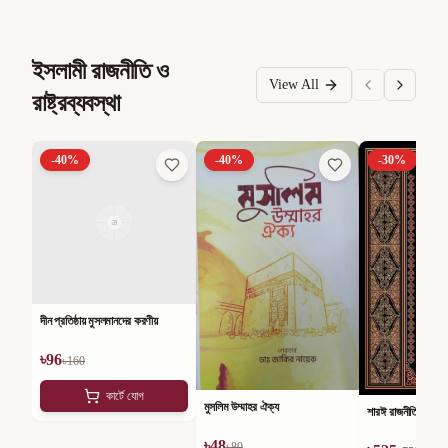
ইসলামী রাজনীতি ও
View All
রাষ্ট্রব্যবস্থা
-
40
%
-
40
%
-
30
%
দীন প্রতিষ্ঠায় মুসলমানদের করণীয়
৳
96
৳
160
কার্টে যোগ
মুসলিম উম্মাহর ঐক্য
শারঈ রাজনীতি
৳
48
৳
80