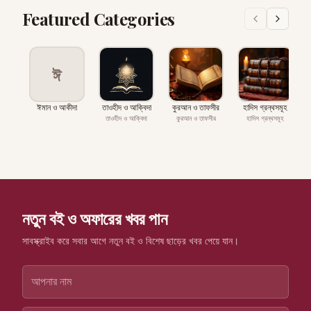
Featured Categories
ঈ
ঈমান ও আকীদা
তাওহীদ ও আক্বিদা
কুরআন ও তাফসীর
হাদিস গ্রন্থসমূহ
প
তাওহীদ ও আক্বিদা
কুরআন ও তাফসীর
হাদিস গ্রন্থসমূহ
নতুন বই ও অফারের খবর পান
সাবস্ক্রাইব করে সবার আগে নতুন বই ও বিশেষ ছাড়ের খবর পেয়ে যান।