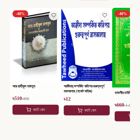
-
40
%
-
40
%
আর রাহীকুল মাখতূম
আকীদাহ্ সম্পর্কিত কতিপয় গুরুত্বপূর্ণ
মাসআলাহ (পকেট সাইজ)
তাফসীর তাইসীরুল কুর
৳
510
৳
12
৳
850
৳
660
৳
1,100
কার্টে যোগ
কার্টে যোগ
কার