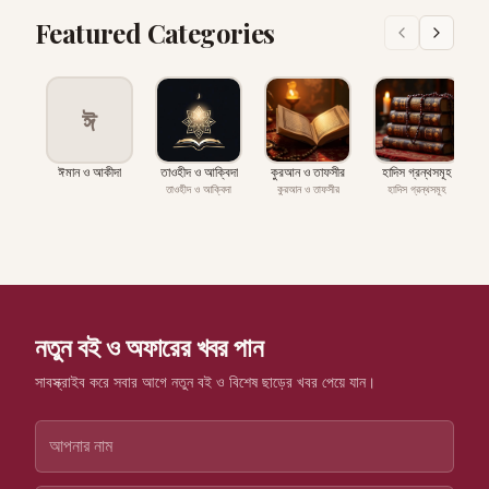
Featured Categories
ঈ
ঈমান ও আকীদা
তাওহীদ ও আক্বিদা
কুরআন ও তাফসীর
হাদিস গ্রন্থসমূহ
প
তাওহীদ ও আক্বিদা
কুরআন ও তাফসীর
হাদিস গ্রন্থসমূহ
নতুন বই ও অফারের খবর পান
সাবস্ক্রাইব করে সবার আগে নতুন বই ও বিশেষ ছাড়ের খবর পেয়ে যান।