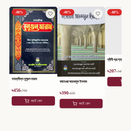
-
40
%
-
40
%
-
40
%
দ্বীনী প্রশ্নোত্তর
৳
207
৳
345
তাহক্বীক্ব বুলুগুল মারাম
ফাতাওয়া আরকানুল ইসলাম
কার
৳
456
৳
760
৳
390
৳
650
কার্টে যোগ
কার্টে যোগ