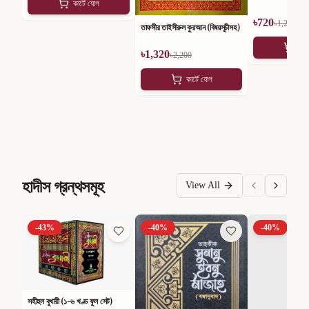
কার্টে যোগ
৳
720
৳
1,200
তাফসীর তাইসীরুল কুরআন (বিষয়সূচীসহ)
কার
৳
1,320
৳
2,200
কার্টে যোগ
হাদীস গ্রন্থসমূহ
View All
-
43
%
-
40
%
-
40
%
সহীহুল বুখারী (১-৬ খণ্ড ফুল সেট)