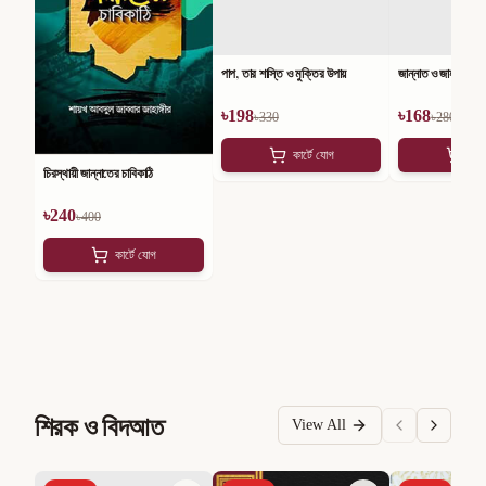
পাপ, তার শাস্তি ও মুক্তির উপায়
জান্নাত ও জাহান্নামের 
৳
198
৳
168
৳
330
৳
280
কার্টে যোগ
কার
চিরস্থায়ী জান্নাতের চাবিকাঠি
৳
240
৳
400
কার্টে যোগ
শিরক ও বিদআত
View All