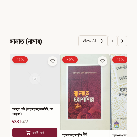
সালাত (নামায)
View All
-
40
%
-
40
%
-
40
%
সলাতুন নাবী (সল্লাল্লাহু আলাইহি ওয়া
সাল্লাম)
৳
381
৳
635
কার্টে যোগ
স্বালাতে মুবাশ্‌শির ﷺ
আল-কওলুল মুবীন ফী 