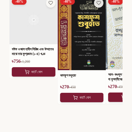
-
40
%
-
40
%
-
40
%
যঈফ ও জাল হাদীস সিরিজ এবং উম্মাতের
মাঝে তার কুপ্রভাব (১-৪) খণ্ড
৳
756
৳
1,260
কার্টে যোগ
আল-কওলুল মুবীন ফী 
কাশফুশ শুবুহাত
বা মুসল্লীদের ভুলভ্রান্ত
কথা
৳
270
৳
270
৳
450
৳
450
কার
কার্টে যোগ