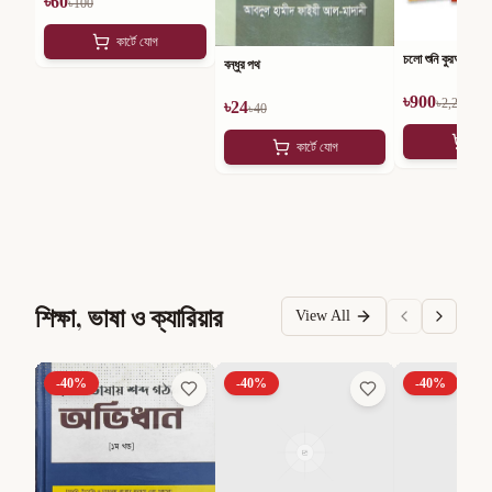
৳
60
৳
100
কার্টে যোগ
চলো শুনি কুরআনের গল্
বন্ধুর পথ
৳
900
৳
2,250
৳
24
৳
40
কার
কার্টে যোগ
শিক্ষা, ভাষা ও ক্যারিয়ার
View All
-
40
%
-
40
%
-
40
%