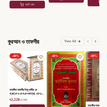
কার
কার্টে যোগ
কুরআন ও তাফসীর
View All
-
40
%
-
40
%
-
40
%
তাহকীক তাফসীর ইবনু কাসীর ১ম
খণ্ড(১ম ও ২য় খণ্ড একত্রে), ৩য় খণ্ড,
৪র্থ খণ্ড ও আম্মা পারা (সেট)
৳
2,220
৳
3,700
তাহকীক তাফসীর ইবনু ক