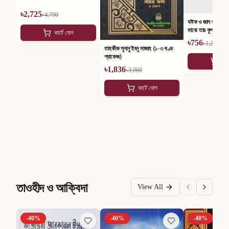
৳
2,725
৳
4,790
যঈফ ও জাল হাদীস সির
মাঝে তার কুপ্রভাব (১
কার্টে যোগ
৳
756
৳
1,260
তাহকীক সুনানু ইবনু মাজাহ (১-৩ খণ্ড
প্যাকেজ)
কার
৳
1,836
৳
3,060
কার্টে যোগ
তাওহীদ ও আক্বিদা
View All
-
40
%
-
40
%
-
40
%