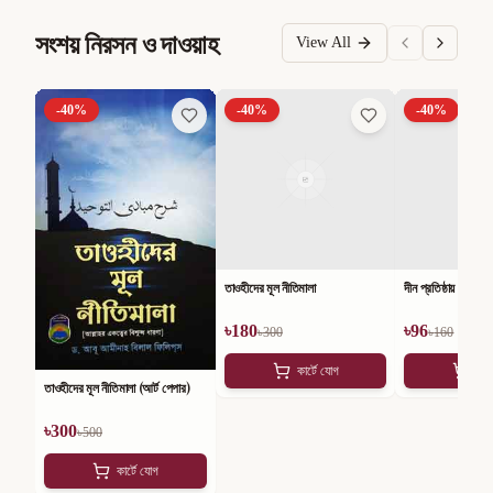
সংশয় নিরসন ও দাওয়াহ
View All
-
40
%
-
40
%
-
40
%
তাওহীদের মূল নীতিমালা
দীন প্রতিষ্ঠায় মুসলমা
৳
180
৳
96
৳
300
৳
160
কার্টে যোগ
কার
তাওহীদের মূল নীতিমালা (আর্ট পেপার)
৳
300
৳
500
কার্টে যোগ