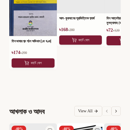
আল-কুরআনের সূরাভিত্তিক শব্দার্থ
মিন আত্বইয়াবিল মানহ
মুসত্বালাহ (হাদীস শাস্
৳
168
৳
72
৳
280
৳
120
কার্টে যোগ
কার
তিন ভাষায় শব্দ গঠন অভিধান [১ম খণ্ড]
৳
174
৳
290
কার্টে যোগ
আখলাক ও আদব
View All
-
40
%
-
40
%
-
40
%