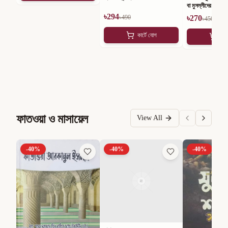
বা মুসল্লীদের ভুলভ্রান্ত
কথা
৳
294
৳
490
৳
270
৳
450
কার্টে যোগ
কার
ফাতওয়া ও মাসায়েল
View All
-
40
%
-
40
%
-
40
%