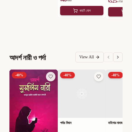
৳
80
৳
525
৳
750
কার্টে যোগ
কার
আদর্শ নারী ও পর্দা
View All
-
40
%
-
40
%
-
40
%
পর্দার বিধান
মহিলার নামায