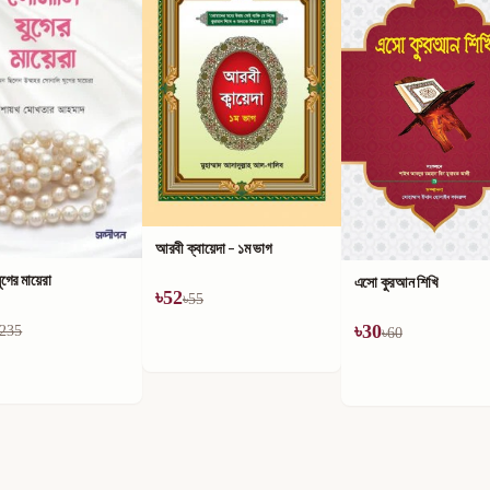
আরবী ক্বায়েদা - ১ম ভাগ
ুগের মায়েরা
এসো কুরআন শিখি
৳
52
৳
55
৳
30
235
৳
60