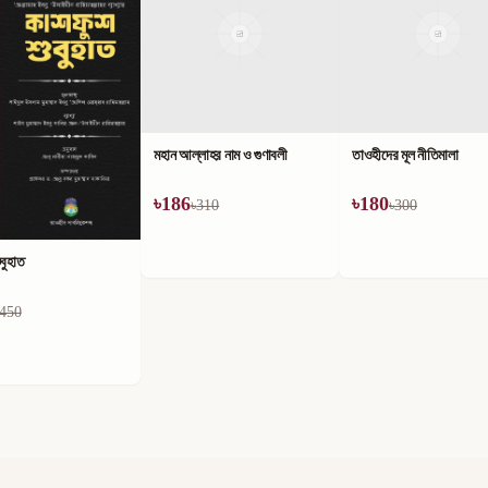
লাহর নাম ও গুণাবলী
তাওহীদের মূল নীতিমালা
৳
180
310
৳
300
কিতাবুত তাওহীদ ও এর ব্যাখ্য
৳
180
৳
300