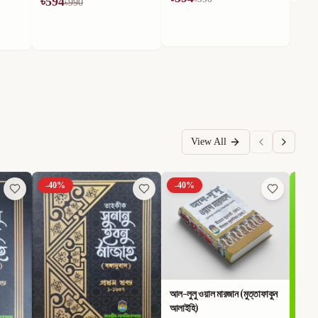
View All
-
40
%
-
40
%
-
40
আল-লুলু ওয়াল মারজান (মুত্তাফাকুন
আলাইহি)