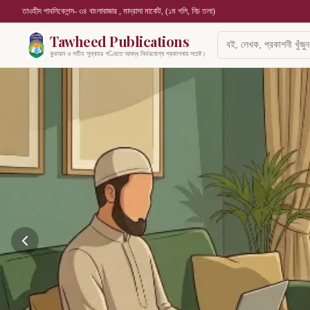
তাওহীদ পাবলিকেশন্স- ৩৪ বাংলাবাজার , মাদ্রাসা মার্কেট, (১ম গলি, নিচ তলা)
Tawheed Publications
কুরআন ও সহীহ সুন্নাহর গণ্ডিতে আবদ্ধ নির্ভরযোগ্য প্রকাশনায় সচেষ্ট।