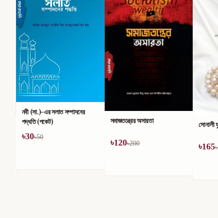
নবী (সা.)-এর সলাত সম্পাদনের
সমাজতন্ত্রের অসারতা
পদ্ধতি (পকেট)
সোনালী য
৳
30
৳
50
৳
120
৳
200
৳
165
৳