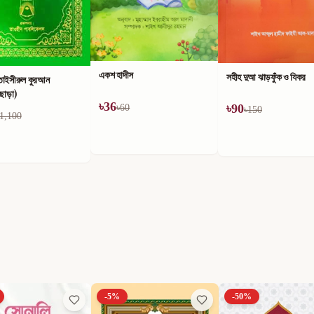
একশ হাদীস
সহীহ দুআ ঝাড়ফুঁক ও যিকর
তাইসীরুল কুরআন
ীছাড়া)
৳
36
৳
90
৳
60
৳
150
1,100
-
5
%
-
50
%