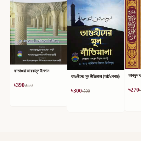
মহান আল্
৳
186
৳
কাশফুশ শুবুহাত
তাওহীদের মূল নীতিমালা (আর্ট পেপার)
৳
270
৳
300
৳
450
৳
500