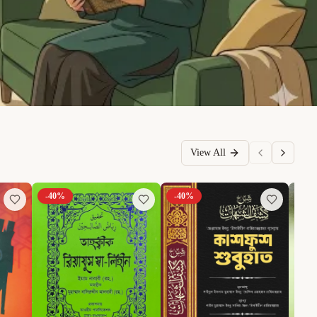
View All
-
40
%
-
40
%
-
6