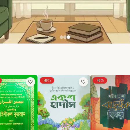
-
40
%
-
40
%