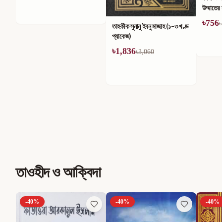
উম্মাতের মাঝে তার কুপ্রভাব (১-৪)
খণ্ডে সম
খণ্ড
৳
756
৳
714
৳
1,260
৳
তাহকীক সুনানু ইবনু মাজাহ (১-৩ খণ্ড
প্যাকেজ)
৳
1,836
৳
3,060
তাওহীদ ও আক্বিদা
-
40
%
-
40
%
-
40
%