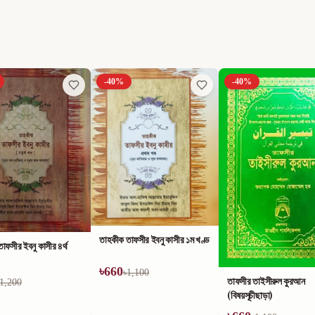
-
40
%
-
40
%
াফসীর ইবনু কাসীর ১ম খণ্ড
1,100
তাফসীর তাইসীরুল কুরআন
কুরআন ও সুন্নাহ্‌র আলোকে
(বিষয়সূচীছাড়া)
আলোকিত জীবন ও সোনালী বার্