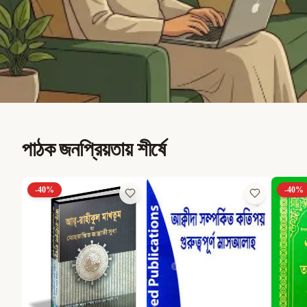
পাঠক জনপ্রিয়তায় শীর্ষে
-
40
%
-
40
%