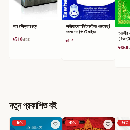
আর রাহীকুল মাখতূম
আকীদাহ্ সম্পর্কিত কতিপয় গুরুত্বপূর্ণ
মাসআলাহ (পকেট সাইজ)
তাফসীর 
(বিষয়সূচ
৳
510
৳
850
৳
12
৳
660
৳
নতুন প্রকাশিত বই
-
40
%
-
40
%
-
30
%