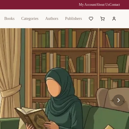
My Account
About Us
Contact
Books
Categories
Authors
Publishers