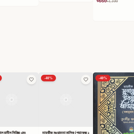
৳
660
৳
594
৳
1,100
৳
990
-
40
%
-
40
%
ুওয়াত্তা মালিক (প্যাকেজ ২