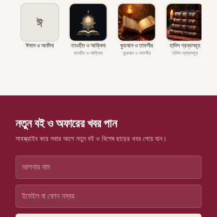
ঈ
ঈমান ও আকীদা
তাওহীদ ও আক্বিদা
কুরআন ও তাফসীর
হাদিস গ্রন্থসমূহ
প
তাওহীদ ও আক্বিদা
কুরআন ও তাফসীর
হাদিস গ্রন্থসমূহ
নতুন বই ও অফারের খবর পান
সাবস্ক্রাইব করে সবার আগে নতুন বই ও বিশেষ ছাড়ের খবর পেয়ে যান।