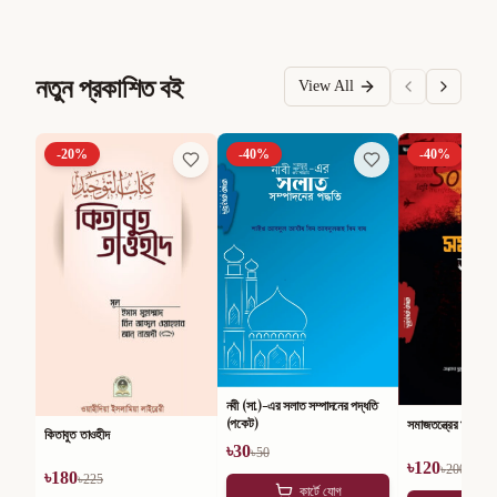
নতুন প্রকাশিত বই
View All
-
20
%
-
40
%
-
40
%
নবী (সা.)-এর সলাত সম্পাদনের পদ্ধতি
(পকেট)
সমাজতন্ত্রের অসারতা
কিতাবুত তাওহীদ
৳
30
৳
50
৳
120
৳
200
৳
180
৳
225
কার্টে যোগ