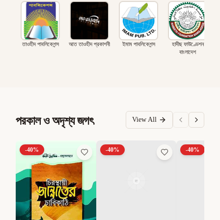
তাওহীদ পাবলিকেশন্স
আত তাওহীদ প্রকাশনী
ইমাম পাবলিকেশন্স
হাদীছ ফাউণ্ডেশন
বাংলাদেশ
পরকাল ও অদৃশ্য জগৎ
View All
-
40
%
-
40
%
-
40
%