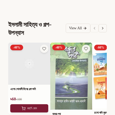
ইসলামী সাহিত্য ও গল্প-
View All
উপন্যাস
-
40
%
-
40
%
-
60
%
এসো সোনালী দিনের গল্প শুনি
৳
60
৳
100
কার্টে যোগ
চলো শুনি কুরআনের গল্
বন্ধুর পথ