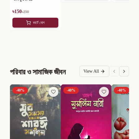
৳
150
৳
250
কার্টে যোগ
পরিবার ও সামাজিক জীবন
View All
-
40
%
-
40
%
-
40
%