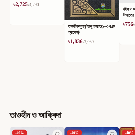
যঈফ ও জাল হাদীস সিরিজ এবং
তাহকীক ম
উম্মাতের মাঝে তার কুপ্রভাব (১-৪)
খণ্ডে সম
খণ্ড
৳
756
৳
714
৳
1,260
৳
তাহকীক সুনানু ইবনু মাজাহ (১-৩ খণ্ড
প্যাকেজ)
৳
1,836
৳
3,060
তাওহীদ ও আক্বিদা
-
40
%
-
40
%
-
40
%