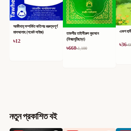
আকীদাহ্ সম্পর্কিত কতিপয় গুরুত্বপূর্ণ
একশ হাদ
মাসআলাহ (পকেট সাইজ)
তাফসীর তাইসীরুল কুরআন
(বিষয়সূচীছাড়া)
৳
12
৳
36
৳
6
৳
660
৳
1,100
নতুন প্রকাশিত বই