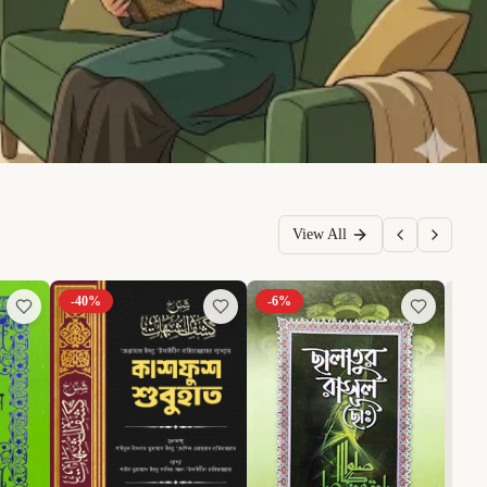
View All
-
40
%
-
6
%
-
40