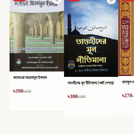
ফাতাওয়া আরকানুল ইসলাম
কাশফুশ শু
তাওহীদের মূল নীতিমালা (আর্ট পেপার)
৳
390
৳
650
৳
270
৳
300
৳
৳
500