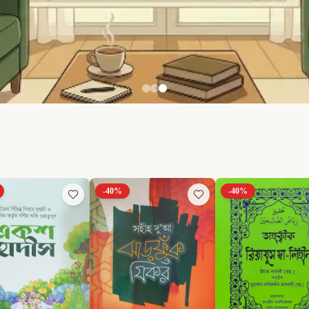
-
40
%
-
40
%