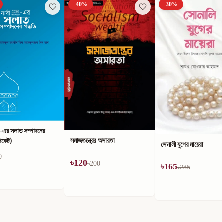
-
40
%
-
30
%
)-এর সলাত সম্পাদনের
সমাজতন্ত্রের অসারতা
পকেট)
সোনালী যুগের মায়েরা
0
৳
120
৳
200
৳
165
৳
235