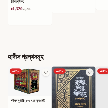
(বিষয়সূচীসহ)
৳
1,320
৳
2,200
হাদীস গ্রন্থসমূহ
-
40
%
-
40
%
-
40
%
ট)