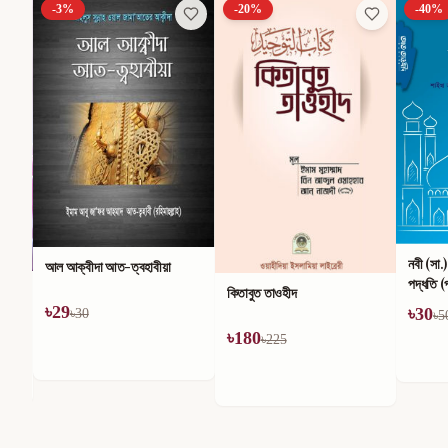
-
3
%
-
20
%
-
40
%
নবী (সা.
আল আক্বীদা আত-ত্বহাবীয়া
পদ্ধতি (
কিতাবুত তাওহীদ
৳
29
৳
30
৳
30
৳
5
৳
180
৳
225