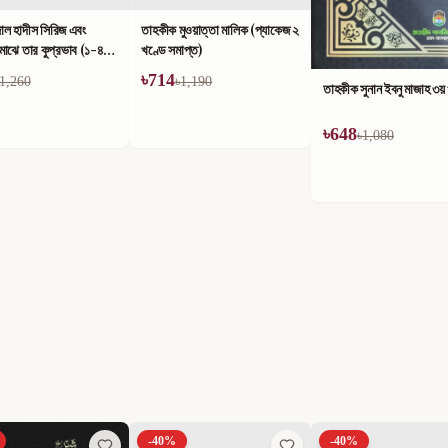
ুওয়াত্তা মালিক (প্যাকেজ ২
াপ্ত)
1,190
তাহকীক সুনান ইবনু মাজাহ ১ম
তাহকীক সুনান ইবনু মাজাহ ৩য় খণ্ড
৳
624
৳
648
৳
1,040
৳
1,080
-
40
%
-
40
%