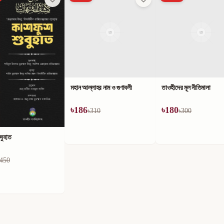
মহান আল্লাহর নাম ও গুণাবলী
তাওহীদের মূল নীতিমালা
৳
186
৳
180
৳
310
৳
300
বুহাত
450