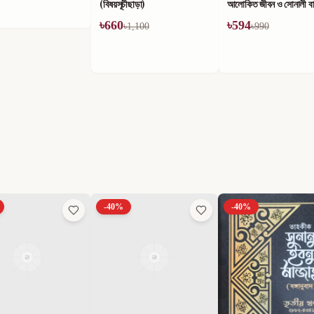
(বিষয়সূচীছাড়া)
আলোকিত জীবন ও সোনালী বার্
৳
660
৳
594
৳
1,100
৳
990
-
40
%
-
40
%