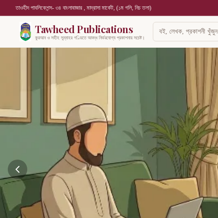
তাওহীদ পাবলিকেশন্স- ৩৪ বাংলাবাজার , মাদ্রাসা মার্কেট, (১ম গলি, নিচ তলা)
Tawheed Publications
কুরআন ও সহীহ সুন্নাহর গণ্ডিতে আবদ্ধ নির্ভরযোগ্য প্রকাশনায় সচেষ্ট।