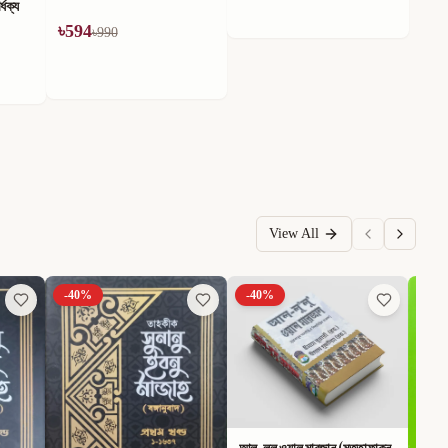
ধক্য
৳
594
৳
990
View All
-
40
%
-
40
%
-
40
আল-লুলু ওয়াল মারজান (মুত্তাফাকুন