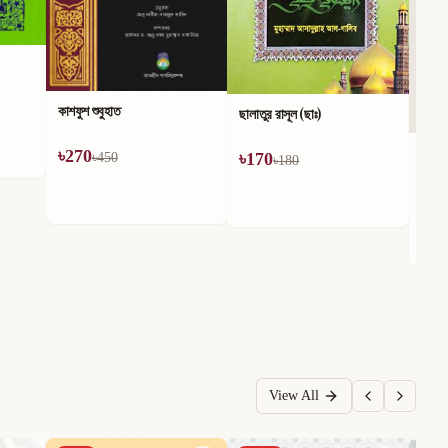
কাশফুশ শুবুহাত
ছালাতুর রাসূল (ছাঃ)
তাহফী
৳
270
৳
170
৳
450
৳
180
৳
24
View All