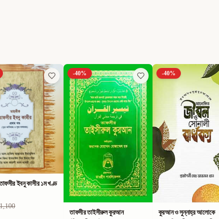
-
40
%
-
40
%
াফসীর ইবনু কাসীর ১ম খণ্ড
1,100
তাফসীর তাইসীরুল কুরআন
কুরআন ও সুন্নাহ্‌র আলোকে