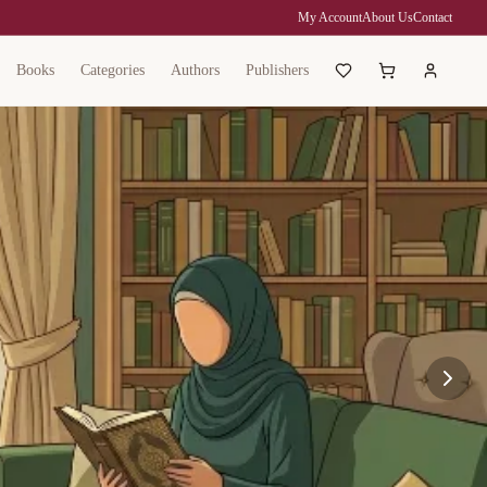
My Account
About Us
Contact
Books
Categories
Authors
Publishers