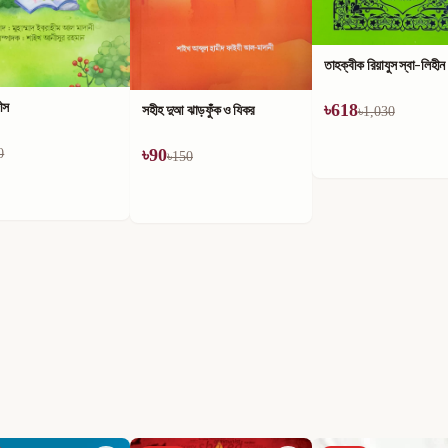
তাহক্বীক রিয়াযুস স্বা-লিহীন
ীস
সহীহ দুআ ঝাড়ফুঁক ও যিকর
৳
618
৳
1,030
৳
90
0
৳
150