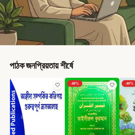
পাঠক জনপ্রিয়তায় শীর্ষে
-
40
%
-
40
%