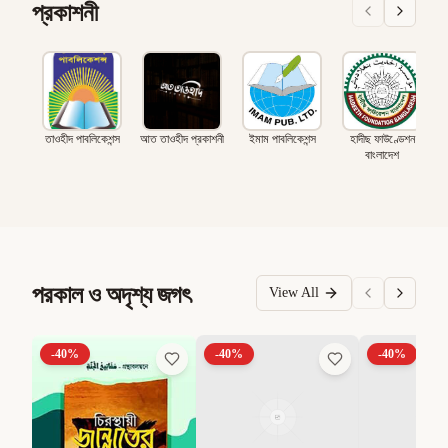
প্রকাশনী
তাওহীদ পাবলিকেশন্স
আত তাওহীদ প্রকাশনী
ইমাম পাবলিকেশন্স
হাদীছ ফাউণ্ডেশন
বাংলাদেশ
পরকাল ও অদৃশ্য জগৎ
View All
-
40
%
-
40
%
-
40
%