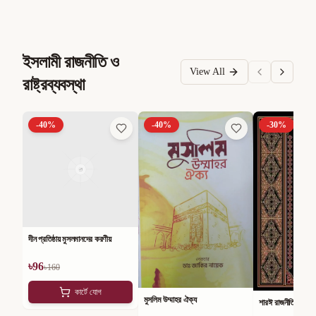
ইসলামী রাজনীতি ও
View All
রাষ্ট্রব্যবস্থা
-
40
%
-
40
%
-
30
%
দীন প্রতিষ্ঠায় মুসলমানদের করণীয়
৳
96
৳
160
কার্টে যোগ
মুসলিম উম্মাহর ঐক্য
শারঈ রাজনীতি