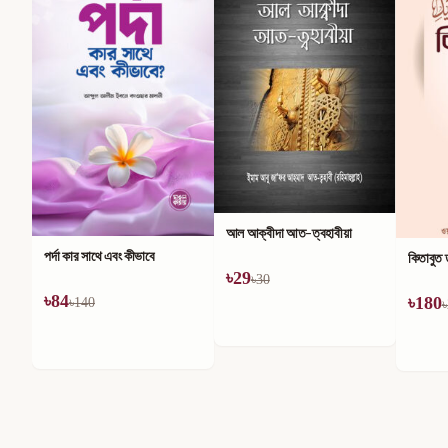
নবী (সা.
আল আক্বীদা আত-ত্বহাবীয়া
পদ্ধতি (
কিতাবুত তাওহীদ
৳
29
৳
30
৳
30
৳
5
৳
180
৳
225