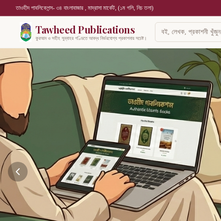
তাওহীদ পাবলিকেশন্স- ৩৪ বাংলাবাজার , মাদ্রাসা মার্কেট, (১ম গলি, নিচ তলা)
Tawheed Publications
কুরআন ও সহীহ সুন্নাহর গণ্ডিতে আবদ্ধ নির্ভরযোগ্য প্রকাশনায় সচেষ্ট।