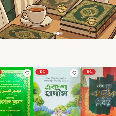
-
40
%
-
40
%