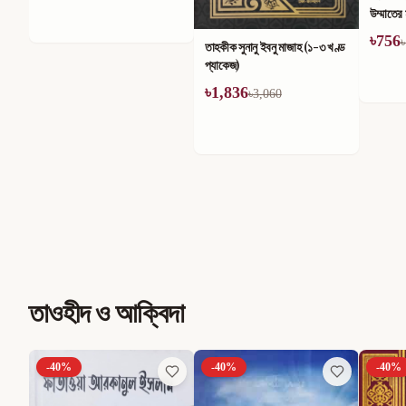
উম্মাতের
খণ্ড
৳
756
৳
তাহকীক সুনানু ইবনু মাজাহ (১-৩ খণ্ড
প্যাকেজ)
৳
1,836
৳
3,060
তাওহীদ ও আক্বিদা
-
40
%
-
40
%
-