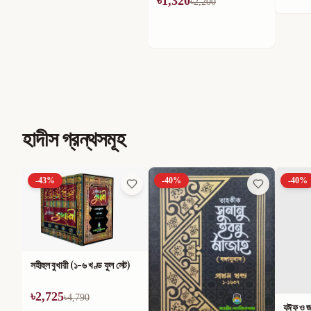
৳
1,320
৳
2,200
হাদীস গ্রন্থসমূহ
-
43
%
-
40
%
-
40
%
সহীহুল বুখারী (১-৬ খণ্ড ফুল সেট)
৳
2,725
৳
4,790
যঈফ ও জা