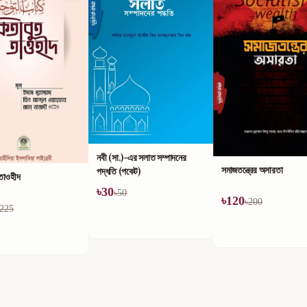
)-এর সলাত সম্পাদনের
সমাজতন্ত্রের অসারতা
পকেট)
সোনালী যুগের মায়েরা
0
৳
120
৳
200
৳
165
৳
235