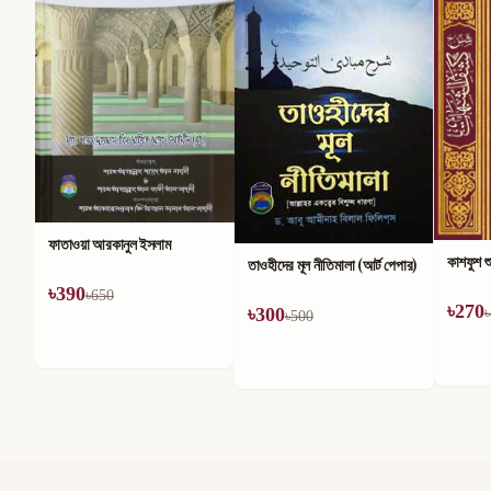
মহা
৳
কাশফুশ শুবুহাত
তাওহীদের মূল নীতিমালা (আর্ট পেপার)
৳
270
৳
300
৳
450
৳
500