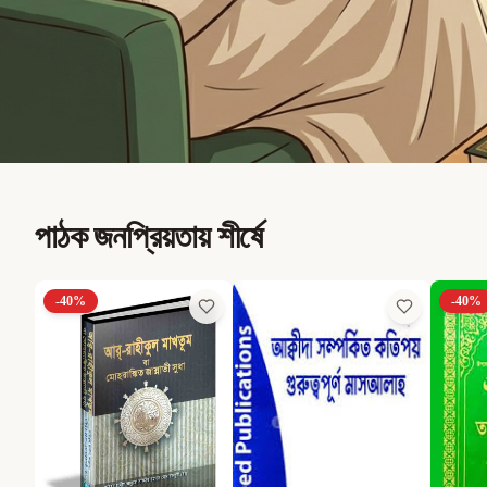
পাঠক জনপ্রিয়তায় শীর্ষে
-
40
%
-
40
%