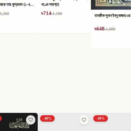
 মাঝে তার কুপ্রভাব (১-৪)
খণ্ডে সমাপ্ত)
৳
714
1,260
৳
1,190
তাহকীক সুনান ইবনু মাজাহ ৩য়
৳
648
৳
1,080
40
%
-
40
%
-
40
%