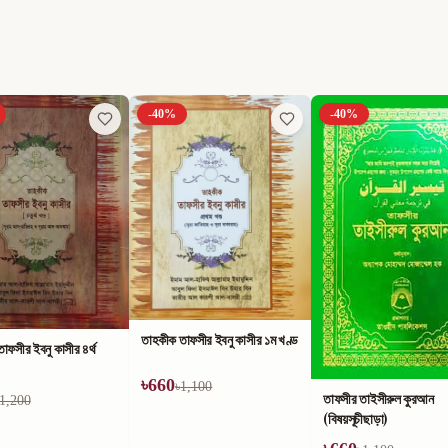
-
40
%
-
40
%
াফসীর ইবনু কাসীর ১ম খণ্ড
1,100
তাফসীর তাইসীরুল কুরআন
কুরআন ও সুন্নাহ্‌র আলোকে
(বিষয়সূচীছাড়া)
আলোকিত জীবন ও সোনালী বার্