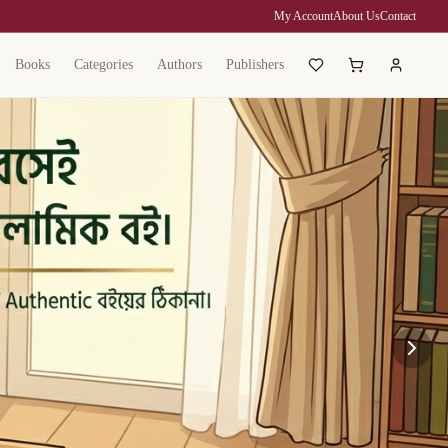
My Account
About Us
Contact
Books
Categories
Authors
Publishers