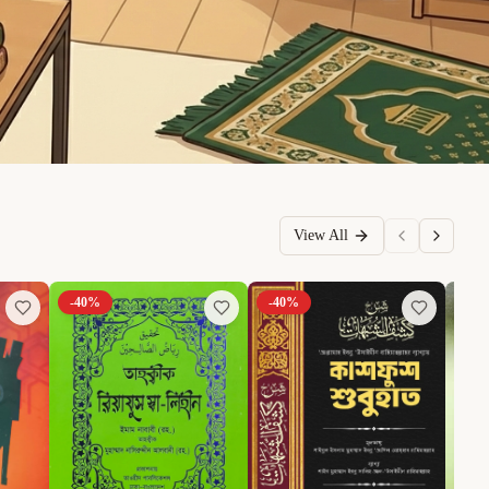
View All
-
40
%
-
40
%
-
6