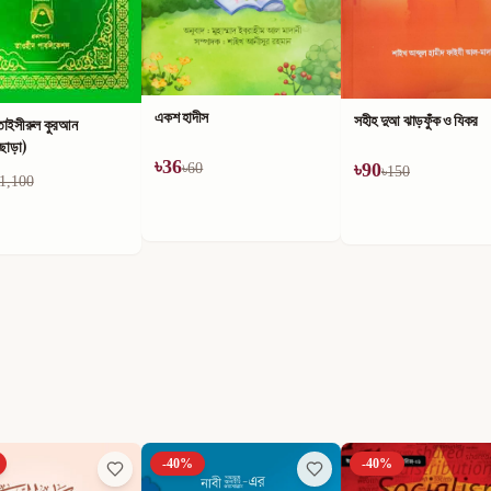
একশ হাদীস
সহীহ দুআ ঝাড়ফুঁক ও যিকর
তাইসীরুল কুরআন
ীছাড়া)
৳
36
৳
90
৳
60
৳
150
1,100
-
40
%
-
30
%