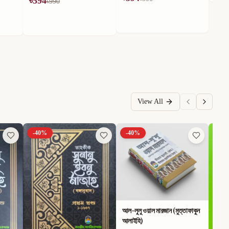
View All
-
40
%
-
40
%
-
40
আল-লুলু ওয়াল মারজান (মুত্তাফাকুন
আলাইহি)