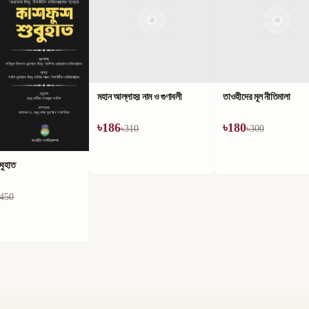
ন আল্লাহর নাম ও গুণাবলী
তাওহীদের মূল নীতিমালা
186
৳
180
৳
310
৳
300
কিতাবুত তাওহীদ ও এর ব
৳
180
৳
300