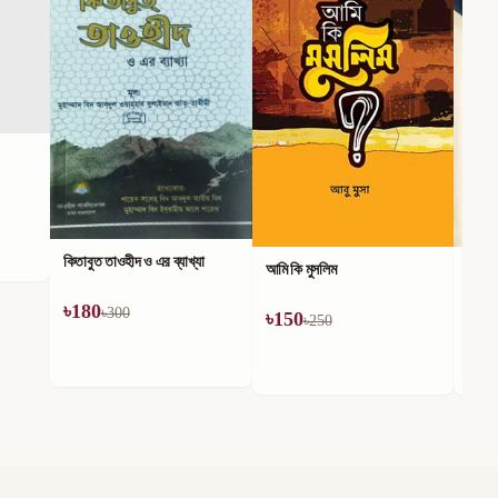
্যাখ্যা
আমি কি মুসলিম
ঈমান কী? ঈমান কেনো ভাঙ্গে?
৳
150
৳
144
৳
250
৳
240