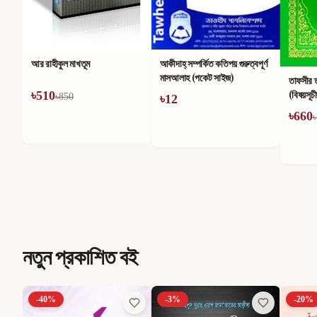
আর রাহীকুল মাখতূম
আকীদাহ্ সম্পর্কিত কতিপয় গুরুত্বপূর্ণ
মাসআলাহ (পকেট সাইজ)
তাফসীর 
(বিষয়সূচ
৳
510
৳
850
৳
12
৳
660
৳
নতুন প্রকাশিত বই
-
3
%
-
20
%
-
40
%