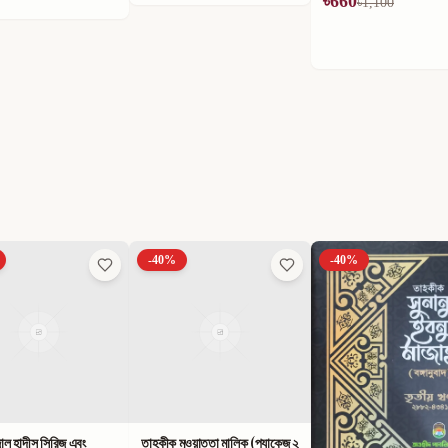
৳
660
৳
594
৳
1,100
৳
990
-
40
%
-
40
%
ল হাদীস সিরিজ এবং
তাহকীক মুওয়াত্তা মালিক (প্যাকেজ ২