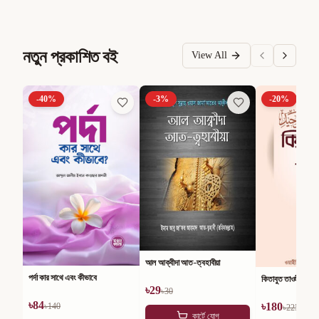
নতুন প্রকাশিত বই
View All
-
40
%
-
3
%
-
20
%
আল আক্বীদা আত-ত্বহাবীয়া
পর্দা কার সাথে এবং কীভাবে
কিতাবুত তাওহীদ
৳
29
৳
30
৳
84
৳
180
৳
140
৳
225
কার্টে যোগ