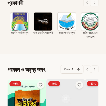
প্রকাশনী
তাওহীদ পাবলিকেশন্স
আত তাওহীদ প্রকাশনী
ইমাম পাবলিকেশন্স
হাদীছ ফাউণ্ডেশন
বাংলাদেশ
পরকাল ও অদৃশ্য জগৎ
View All
-
40
%
-
40
%
-
40
%