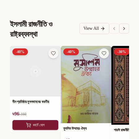
ইসলামী রাজনীতি ও
View All
রাষ্ট্রব্যবস্থা
-
40
%
-
40
%
-
30
%
দীন প্রতিষ্ঠায় মুসলমানদের করণীয়
৳
96
৳
160
কার্টে যোগ
মুসলিম উম্মাহর ঐক্য
শারঈ রাজনীতি