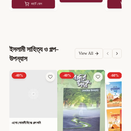
কার্টে যোগ
কার
ইসলামী সাহিত্য ও গল্প-
View All
উপন্যাস
-
40
%
-
40
%
-
60
%
এসো সোনালী দিনের গল্প শুনি