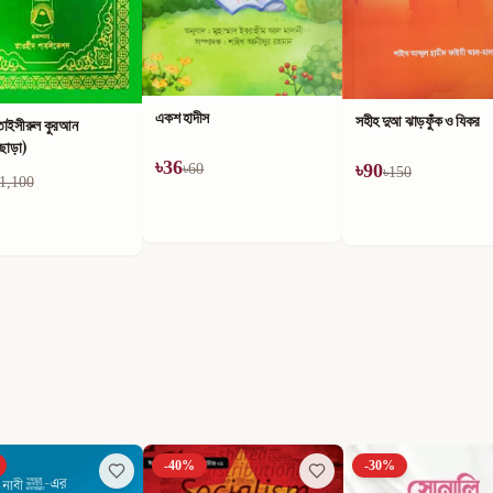
একশ হাদীস
সহীহ দুআ ঝাড়ফুঁক ও যিকর
তাইসীরুল কুরআন
ীছাড়া)
৳
36
৳
90
৳
60
৳
150
1,100
-
40
%
-
30
%