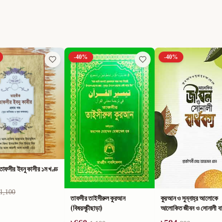
-
40
%
-
40
%
াফসীর ইবনু কাসীর ১ম খণ্ড
1,100
তাফসীর তাইসীরুল কুরআন
কুরআন ও সুন্নাহ্‌র আলোকে
(বিষয়সূচীছাড়া)
আলোকিত জীবন ও সোনালী বার্