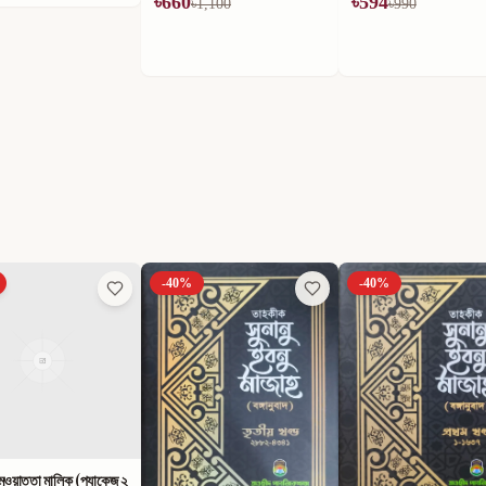
৳
660
৳
594
৳
1,100
৳
990
-
40
%
-
40
%
ুওয়াত্তা মালিক (প্যাকেজ ২