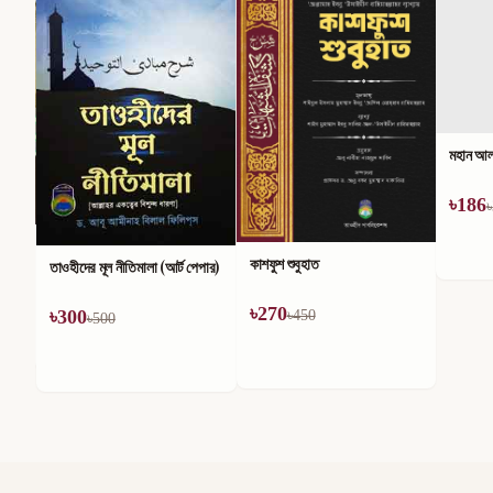
মহান আল্
৳
186
৳
কাশফুশ শুবুহাত
তাওহীদের মূল নীতিমালা (আর্ট পেপার)
৳
270
৳
300
৳
450
৳
500