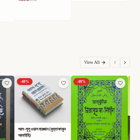
View All
-
40
%
-
40
%
-
40
আল-লুলু ওয়াল মারজান (মুত্তাফাকুন
আলাইহি)