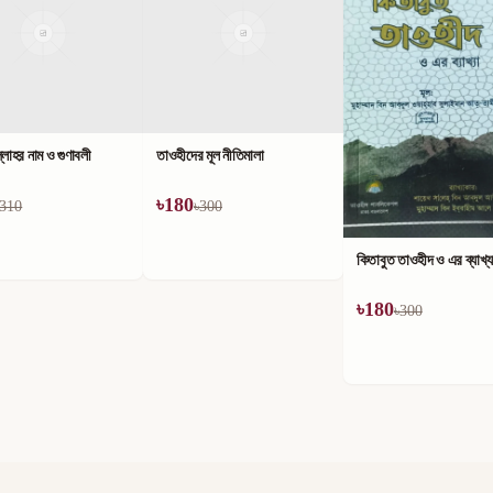
লাহর নাম ও গুণাবলী
তাওহীদের মূল নীতিমালা
৳
180
310
৳
300
কিতাবুত তাওহীদ ও এর ব্যাখ্য
৳
180
৳
300