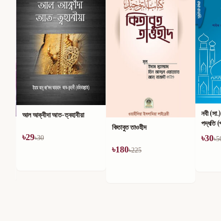
নবী (সা.
আল আক্বীদা আত-ত্বহাবীয়া
পদ্ধতি (
কিতাবুত তাওহীদ
৳
29
৳
30
৳
30
৳
5
৳
180
৳
225