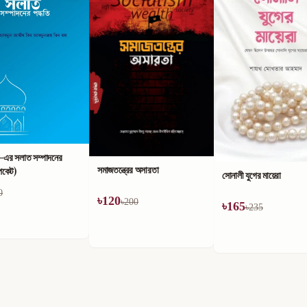
)-এর সলাত সম্পাদনের
সমাজতন্ত্রের অসারতা
পকেট)
সোনালী যুগের মায়েরা
0
৳
120
৳
200
৳
165
৳
235