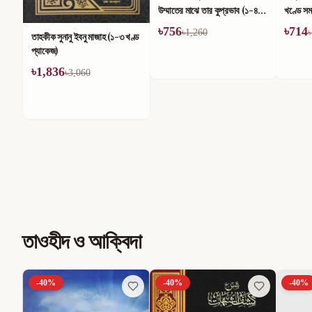
উম্মাতের মাঝে তার কুপ্রভাব (১-৪)
খণ্ডে সম
খণ্ড
৳
756
৳
714
৳
1,260
৳
তাহকীক সুনানু ইবনু মাজাহ (১-৩ খণ্ড
প্যাকেজ)
৳
1,836
৳
3,060
তাওহীদ ও আক্বিদা
-
40
%
-
40
%
-
40
%