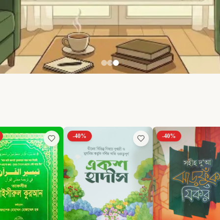
-
40
%
-
40
%