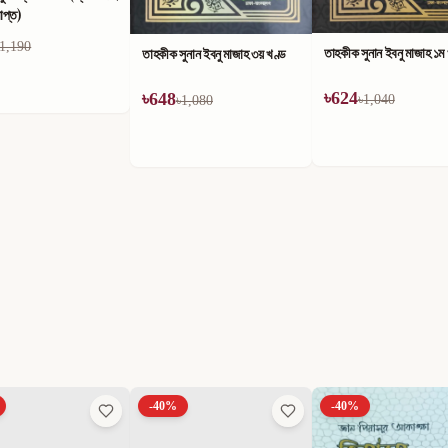
াপ্ত)
1,190
তাহকীক সুনান ইবনু মাজাহ ১ম
তাহকীক সুনান ইবনু মাজাহ ৩য় খণ্ড
৳
624
৳
648
৳
1,040
৳
1,080
-
40
%
-
40
%