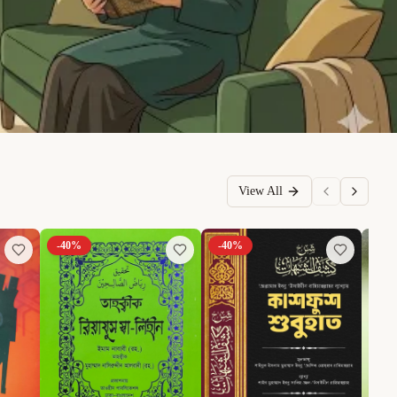
View All
-
40
%
-
40
%
-
6