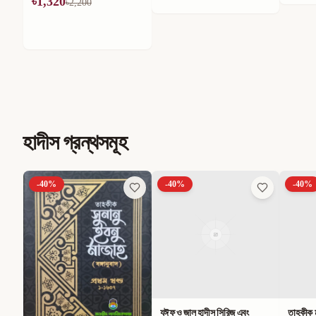
৳
1,320
৳
2,200
হাদীস গ্রন্থসমূহ
-
40
%
-
40
%
-
40
%
ট)
যঈফ ও জাল হাদীস সিরিজ এবং
তাহকীক ম