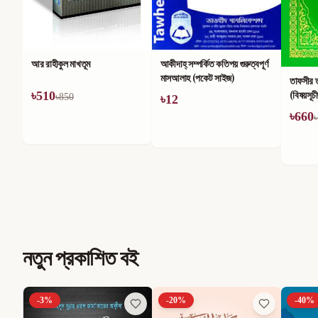
আর রাহীকুল মাখতূম
আকীদাহ্ সম্পর্কিত কতিপয় গুরুত্বপূর্ণ
মাসআলাহ (পকেট সাইজ)
তাফসীর 
(বিষয়সূচ
৳
510
৳
850
৳
12
৳
660
৳
নতুন প্রকাশিত বই
-
3
%
-
20
%
-
40
%