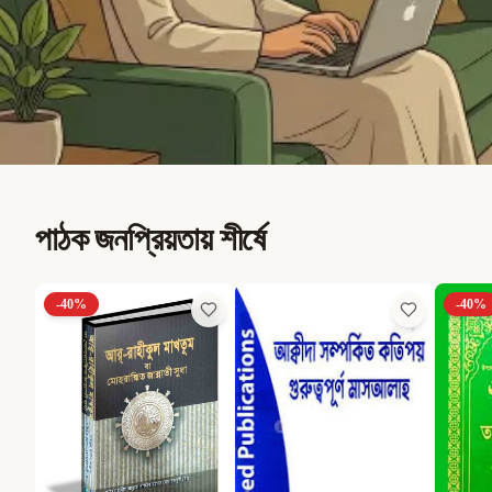
পাঠক জনপ্রিয়তায় শীর্ষে
-
40
%
-
40
%