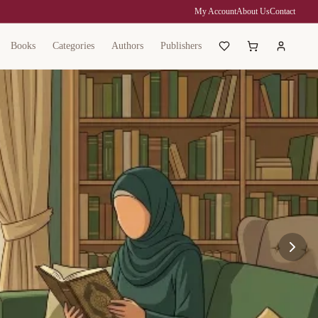
My Account
About Us
Contact
Books
Categories
Authors
Publishers