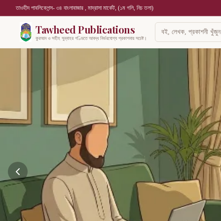
তাওহীদ পাবলিকেশন্স- ৩৪ বাংলাবাজার , মাদ্রাসা মার্কেট, (১ম গলি, নিচ তলা)
Tawheed Publications
কুরআন ও সহীহ সুন্নাহর গণ্ডিতে আবদ্ধ নির্ভরযোগ্য প্রকাশনায় সচেষ্ট।