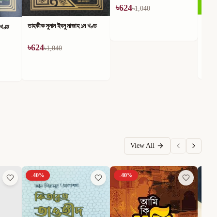
৳
624
৳
1,040
তাহক্বীক রিয়াযুস স্বা-লিহীন
 খণ্ড
৳
618
৳
1,030
View All
-
40
%
-
40
%
-
40