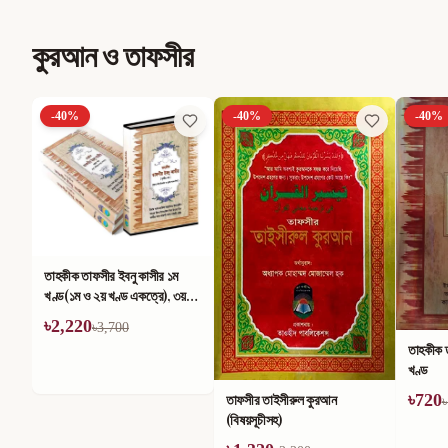
কুরআন ও তাফসীর
-
40
%
-
40
%
-
40
%
তাহকীক তাফসীর ইবনু কাসীর ১ম
খণ্ড(১ম ও ২য় খণ্ড একত্রে), ৩য়
খণ্ড, ৪র্থ খণ্ড ও আম্মা পারা (সেট)
৳
2,220
৳
3,700
তাহকীক ত
খণ্ড
৳
720
তাফসীর তাইসীরুল কুরআন
৳
(বিষয়সূচীসহ)