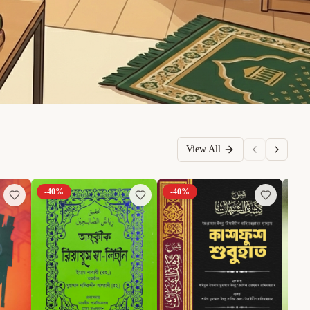
View All
-
40
%
-
40
%
-
6