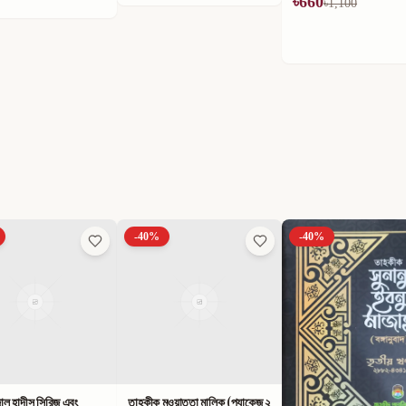
৳
660
৳
1,100
-
40
%
-
40
%
ুওয়াত্তা মালিক (প্যাকেজ ২