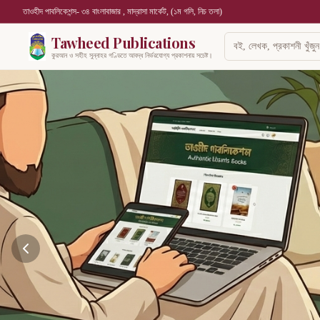
তাওহীদ পাবলিকেশন্স- ৩৪ বাংলাবাজার , মাদ্রাসা মার্কেট, (১ম গলি, নিচ তলা)
Tawheed Publications
কুরআন ও সহীহ সুন্নাহর গণ্ডিতে আবদ্ধ নির্ভরযোগ্য প্রকাশনায় সচেষ্ট।