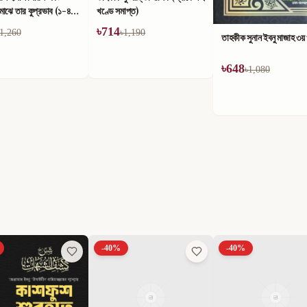
াপ্ত)
1,190
তাহকীক সুনান ইবনু মাজাহ ১ম
তাহকীক সুনান ইবনু মাজাহ ৩য় খণ্ড
৳
624
৳
648
৳
1,040
৳
1,080
-
40
%
-
40
%