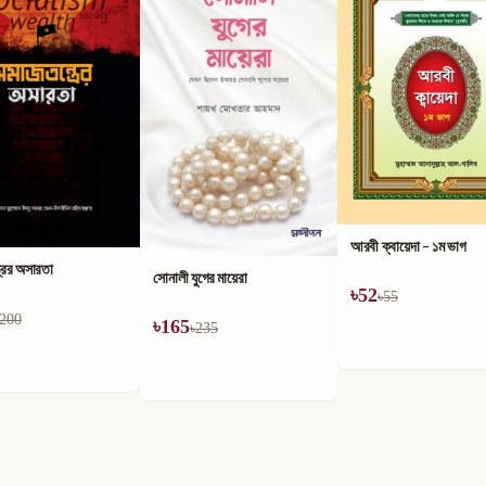
আরবী ক্বায়েদা - ১ম ভাগ
ুগের মায়েরা
এসো কুরআন শিখি
৳
52
৳
55
৳
30
235
৳
60