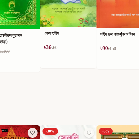
একশ হাদীস
সহীহ দুআ ঝাড়ফুঁক ও যিকর
তাইসীরুল কুরআন
ীছাড়া)
৳
36
৳
90
৳
60
৳
150
1,100
-
5
%
-
50
%