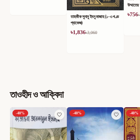
উম্মাতের মাঝে তার কুপ্রভাব (১-৪)
খণ্ডে সম
খণ্ড
৳
756
৳
714
৳
1,260
৳
তাহকীক সুনানু ইবনু মাজাহ (১-৩ খণ্ড
প্যাকেজ)
৳
1,836
৳
3,060
তাওহীদ ও আক্বিদা
-
40
%
-
40
%
-
40
%