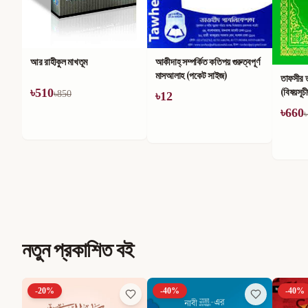
আর রাহীকুল মাখতূম
আকীদাহ্ সম্পর্কিত কতিপয় গুরুত্বপূর্ণ
মাসআলাহ (পকেট সাইজ)
তাফসীর 
(বিষয়সূচ
৳
510
৳
850
৳
12
৳
660
৳
নতুন প্রকাশিত বই
-
40
%
-
40
%
-
30
%