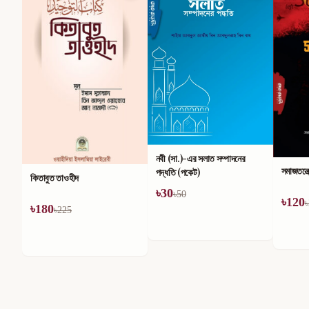
নবী (সা.)-এর সলাত সম্পাদনের
সমাজতন্ত্রের অসারতা
পদ্ধতি (পকেট)
সোনালী য
৳
30
৳
50
৳
120
৳
200
৳
165
৳