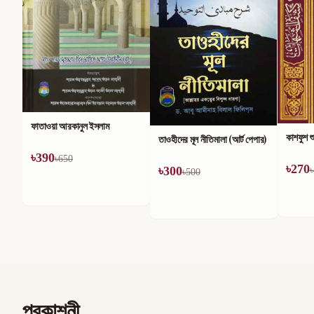
ফাতাওয়া আরকানুল ইসলাম
কাশফুশ শু
তাওহীদের মূল নীতিমালা (আর্ট পেপার)
৳
390
৳
650
৳
270
৳
300
৳
৳
500
প্রকাশনী