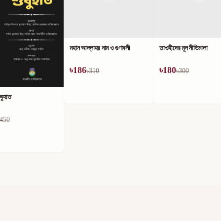
মহান আল্লাহর নাম ও গুণাবলী
তাওহীদের মূল নীতিমালা
৳
186
৳
180
৳
310
৳
300
বুহাত
450