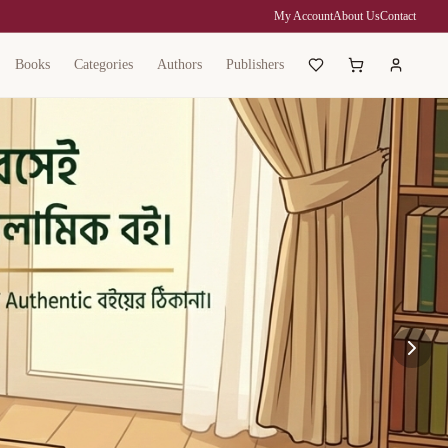
My Account
About Us
Contact
Books
Categories
Authors
Publishers