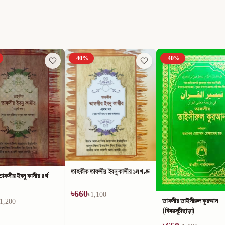
-
40
%
-
40
%
তাহকীক তাফসীর ইবনু কাসীর ১ম খণ্ড
াফসীর ইবনু কাসীর ৪র্থ
৳
660
৳
1,100
তাফসীর তাইসীরুল কুরআন
1,200
(বিষয়সূচীছাড়া)