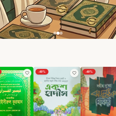
-
40
%
-
40
%