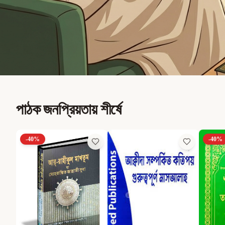
পাঠক জনপ্রিয়তায় শীর্ষে
-
40
%
-
40
%