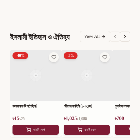
ইসলামী ইতিহাস ও ঐতিহ্য
View All
-
40
%
-
5
%
কারবালায় কী ঘটেছিল?
নবীদের কাহিনী (১-৩ খন্ড)
মুসলিম সভ্যতার ১০০১
৳
15
৳
1,025
৳
700
৳
25
৳
1,080
কার্টে যোগ
কার্টে যোগ
কার