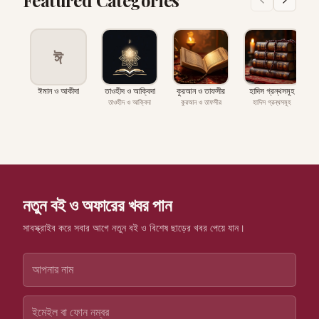
ঈ
ঈমান ও আকীদা
তাওহীদ ও আক্বিদা
কুরআন ও তাফসীর
হাদিস গ্রন্থসমূহ
প
তাওহীদ ও আক্বিদা
কুরআন ও তাফসীর
হাদিস গ্রন্থসমূহ
নতুন বই ও অফারের খবর পান
সাবস্ক্রাইব করে সবার আগে নতুন বই ও বিশেষ ছাড়ের খবর পেয়ে যান।