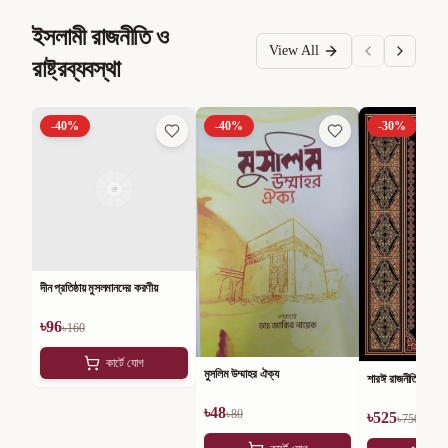
ইসলামী রাজনীতি ও
View All
রাষ্ট্রব্যবস্থা
-
40
%
-
40
%
-
30
%
দীন প্রতিষ্ঠায় মুসলমানদের করণীয়
৳
96
৳
160
কার্টে যোগ
মুসলিম উম্মাহর ঐক্য
শারঈ রাজনীতি
৳
48
৳
80
৳
525
৳
750