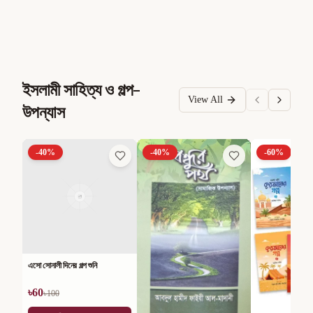
ইসলামী সাহিত্য ও গল্প-
View All
উপন্যাস
-
40
%
-
40
%
-
60
%
এসো সোনালী দিনের গল্প শুনি
৳
60
৳
100