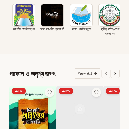
তাওহীদ পাবলিকেশন্স
আত তাওহীদ প্রকাশনী
ইমাম পাবলিকেশন্স
হাদীছ ফাউণ্ডেশন
বাংলাদেশ
পরকাল ও অদৃশ্য জগৎ
View All
-
40
%
-
40
%
-
40
%